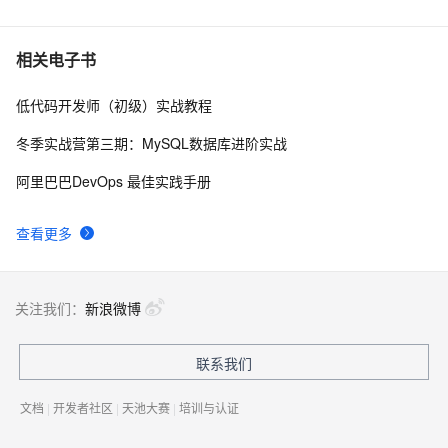
6
C语言项目参考解答：全正整数后再计算
6
7
相关电子书
低代码开发师（初级）实战教程
俗人解读 三维渲染 的工作过程
4
8
冬季实战营第三期：MySQL数据库进阶实战
国土档案管理信息系统【档案著录】-他项权利类档案著
5
9
阿里巴巴DevOps 最佳实践手册
录
使用TWO_TASK或者LOCAL环境变量?
4
10
查看更多
关注我们：
新浪微博
联系我们
文档
|
开发者社区
|
天池大赛
|
培训与认证