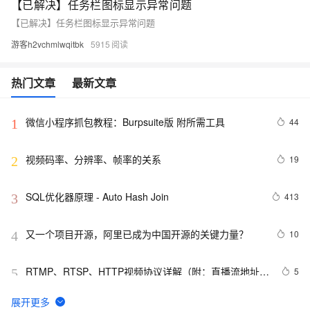
【已解决】任务栏图标显示异常问题
【已解决】任务栏图标显示异常问题
游客h2vchmlwqitbk
5915
热门文章
最新文章
微信小程序抓包教程：Burpsuite版 附所需工具
44
1
视频码率、分辨率、帧率的关系
19
2
SQL优化器原理 - Auto Hash Join
413
3
又一个项目开源，阿里已成为中国开源的关键力量？
10
4
RTMP、RTSP、HTTP视频协议详解（附：直播流地址、
5
5
播放软件）
谷歌CEO皮查伊：对重返中国持开放态度
10