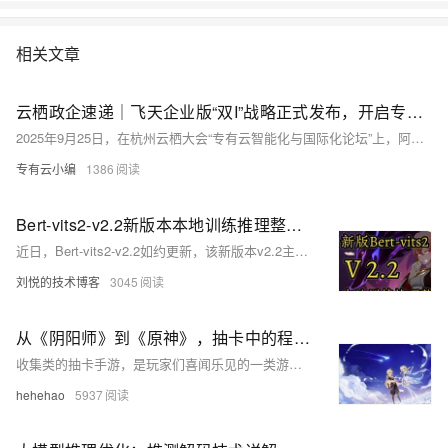
相关文章
云栖政企速递｜飞天企业版“双I”战略正式发布，开启专有云智能化与国际化新篇章
2025年9月25日，在杭州云栖大会“专有云智能化与国际化论坛”上，阿里云正式发布面向未来十年的飞天企业版“双I”战略——以AI（智能化）为技术方向，International（国际化）为市场方向，全面推动专有云“智能化升级”与“全球化拓展”的双重跃迁。
专有云小编
1386
Bert-vits2-v2.2新版本本地训练推理整合包(原神八重神子英文模型miko)
近日，Bert-vits2-v2.2如约更新，该新版本v2.2主要把Emotion 模型换用CLAP多模态模型，推理支持输入text prompt提示词和audio prompt提示语音来进行引导风格化合成，让推理音色更具情感特色，并且推出了新的预处理webuI，操作上更加亲民和接地气。
刘悦的技术博客
3045
从《阴阳师》到《原神》，抽卡中的程序算法
收集类的抽卡手游，是玩家们喜闻乐见的一类游戏，他们背后又有哪些程序算法？我们一起来探讨
hehehao
5937