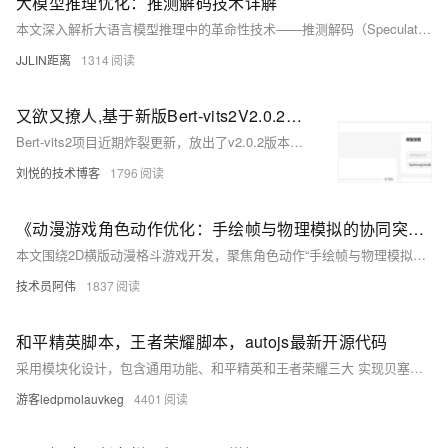
大模型推理优化：推测解码技术详解
本文深入解析大语言模型推理中的革命性技术——推测解码（Speculative Decoding）。通过分析自回归解码的序列性瓶颈，详细阐述推测解码的核心原理、验证机制和实现策略。文章包含完整的算法实现、多方案性能对比以及实际部署指南，展示如何在不影响生成质量的前提下将推理速度提升2-3倍。
JJLIN距离
1314
又欲又撩人,基于新版Bert-vits2V2.0.2音色模型雷电将军八重神子一键推理整合包分享
Bert-vits2项目近期炸裂更新，放出了v2.0.2版本的代码，修正了存在于2.0先前版本的重大bug，并且重炼了底模，本次更新是即1.1.1版本后最重大的更新，支持了三语言训练及混合合成，并且做到向下兼容，可以推理老版本的模型，本次我们基于新版V2.0.2来本地推理原神小姐姐们的音色模型。
刘悦的技术博客
1796
《动漫游戏角色动作优化：手绘帧与物理模拟的协同突破实践》
本文围绕2D横版动漫格斗游戏开发，聚焦角色动作“手绘帧与物理模拟融合”的核心技术实践。针对动作僵硬、同步精度低、形变夸张难落地、性能瓶颈、风格与物理冲突、场景交互脱节六大问题，分别提出骨骼控制器联动、关键帧锚定、手绘形变模板适配、分层物理计算、动漫风格物理参数库、动作与场景物体绑定六大解决方案。通过差异化参数设置、动态层级切换等细节优化，既保留动漫审美张力，又解决技术痛点，还延伸应用至攀爬、游泳场景，为动漫游戏动作开发提供实用技术参考，兼顾效果、性能与用户体验。
技术员阿伟
1837
和平精英脚本，王者荣耀脚本，autojs最新开源代码
采用模块化设计，包含通用功能、和平精英和王者荣耀三大 实现贝塞尔曲线滑动模拟真人操作，降低封号风险
游客ledpmolauvkeg
4401