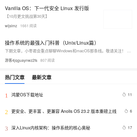
Vanilla OS：下一代安全 Linux 发行版
【10月更文挑战第30天】
wljslmz
1661
操作系统的最强入门科普（Unix/Linux篇）
下期文章，小枣君会重点聊聊Windows和macOS那条线。敬请关注！ 如果大家觉得文章不错，还请帮忙多多转发！谢谢！
游客4jqguaynwz2fs
807
热门文章
最新文章
鸿蒙OS下载地址
11
1
更安全、更丰富 、更兼容 Anolis OS 23.2 版本重磅上线
6
2
深入Linux内核架构：操作系统的核心奥秘
17
3