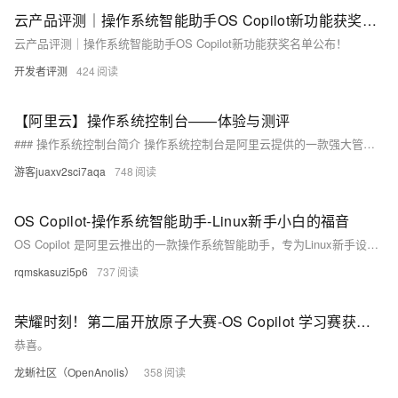
云产品评测｜操作系统智能助手OS Copilot新功能获奖名单公布！
云产品评测｜操作系统智能助手OS Copilot新功能获奖名单公布！
开发者评测
424
【阿里云】操作系统控制台——体验与测评
### 操作系统控制台简介 操作系统控制台是阿里云提供的一款强大管理工具，支持通过API、SDK、CLI等方式进行运维管理。其可视化页面便于用户高效分析问题，降低使用复杂度，并替代专业人员提供指导意见。该控制台适用于中国内地和香港地区，需确保RAM用户具备相应权限并安装SysOM组件。它不仅提供了主机健康监控、系统诊断、进程热点追踪等功能，还帮助用户优化系统性能，确保业务稳定运行。 （239字）
游客juaxv2sci7aqa
748
OS Copilot-操作系统智能助手-Linux新手小白的福音
OS Copilot 是阿里云推出的一款操作系统智能助手，专为Linux新手设计，支持自然语言问答、辅助命令执行和系统运维调优等功能。通过简单的命令行操作，用户可以快速获取所需信息并执行任务，极大提升了Linux系统的使用效率。安装步骤简单，只需在阿里云服务器上运行几条命令即可完成部署。使用过程中，OS Copilot不仅能帮助查找命令，还能处理文件和复杂场景，显著节省了查找资料的时间。体验中发现，部分输出格式和偶尔出现的英文提示有待优化，但整体非常实用，特别适合Linux初学者。
rqmskasuzi5p6
737
荣耀时刻！第二届开放原子大赛-OS Copilot 学习赛获奖名单新鲜出炉
恭喜。
龙蜥社区（OpenAnolis）
358