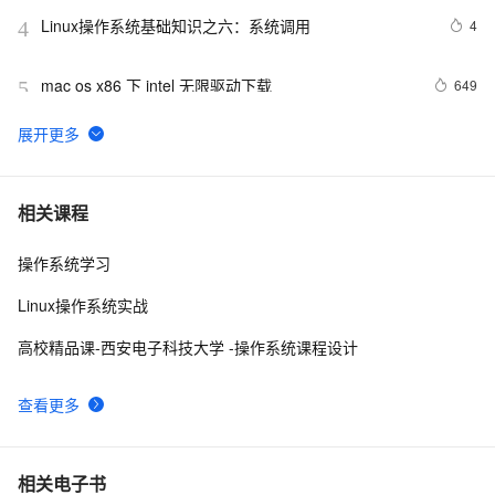
Linux操作系统基础知识之六：系统调用
4
4
mac os x86 下 intel 无限驱动下载
649
5
请介绍一下鸿蒙操作系统的应用开发框架和工具。
2
6
操作系统第五章_04 设备的分配与回收
14
7
相关课程
操作系统学习
Unix是一个多用户、多任务的操作系统
13
8
Linux操作系统实战
[Oracle]-[安装]-Cent OS安装Oracle Client
480
9
高校精品课-西安电子科技大学 -操作系统课程设计
【云原生 | 02】分别在CentOS、Ubuntu、macOS、
10
10
查看更多
win7、win8、win10等不同操作系统下安装Docker详细
教程
相关电子书