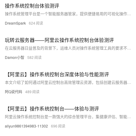
操作系统控制台体验测评
操作系统管理平台是一个智能服务器管家，提供便捷易用的可视化操作界面，帮助用户高效管理操作系统。它具备运维管理、智能助手、扩展组件管理等功能，提升操作系统使用效率和体验。首次使用需开通服务并准备兼容的操作系统ECS实例（如Alibaba Cloud Linux、CentOS等），通过安装管控组件实现纳管。平台提供系统健康监测、诊断、观测及订阅服务等功能，确保集群和主机的稳定运行，并为用户提供专业指导和优化建议。智能助手功能则实现了集群多主机的自动化管理及实时技术问答支持。
DreamSpark
624
玩转云服务器——阿里云操作系统控制台体验测评
在云服务器日益普及的背景下，运维人员对操作系统管理工具的要求不断提高。我们需要一款既能直观展示系统状态，又能智能诊断问题，提供专业指导的控制台。阿里云操作系统管理平台正是基于API、SDK、CLI等多种管理方式，致力于提升操作效率，为用户带来全新的系统运维体验。阿里云操作系统控制台凭借便捷易用的设计和高效的管理功能，成为云服务器运维的强力助手。本次测评基于真实体验截图，对其整体表现进行了深入探索。
Damon小智
582
【阿里云】操作系统控制台深度体验与性能测评
本文介绍了如何通过阿里云控制台高效管理云资源，包括创建云服务器ECS、RAM授权、组件安装、系统诊断和监控等操作。阿里云控制台提供了便捷的操作界面、实时监控功能、高效的管理和安全预警，帮助用户优化云环境性能并确保业务高效运行。通过具体实例，展示了从创建ECS实例到进行系统诊断和观测的全流程，并提供了针对常见性能瓶颈的优化建议。此外，还提出了改进建议，如增加应用示例和报告存储功能，以提升用户体验。
阿Q说代码
489
【阿里云】操作系统控制台——体验与测评
阿里云操作系统控制台是一款强大的综合管理平台，集健康评估、智能诊断与性能优化于一体。通过可视化界面，用户可便捷高效地管理操作系统，降低运维复杂度。它支持弹性云服务器（ECS）的监控与调优，提供进程热点追踪、系统诊断等功能，帮助用户快速定位问题并给出优化建议。此外，控制台还具备地域限制和组件安装要求，需确保配置一致性。对于中小企业和技术新手，这款工具极大简化了运维流程，提升了资源利用率和系统稳定性。建议增加报告导出功能及内嵌智能助手，进一步优化用户体验。总结来说，该控制台如同“云服务器管家”，让运维更简单、业务更稳定。
aliyun9861394983-11302
696