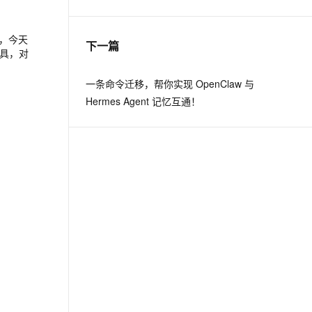
息提取
与 AI 智能体进行实时音视频通话
，今天
下一篇
具，对
从文本、图片、视频中提取结构化的属性信息
构建支持视频理解的 AI 音视频实时通话应用
t.diy 一步搞定创意建站
构建大模型应用的安全防护体系
一条命令迁移，帮你实现 OpenClaw 与
通过自然语言交互简化开发流程,全栈开发支持
通过阿里云安全产品对 AI 应用进行安全防护
Hermes Agent 记忆互通！