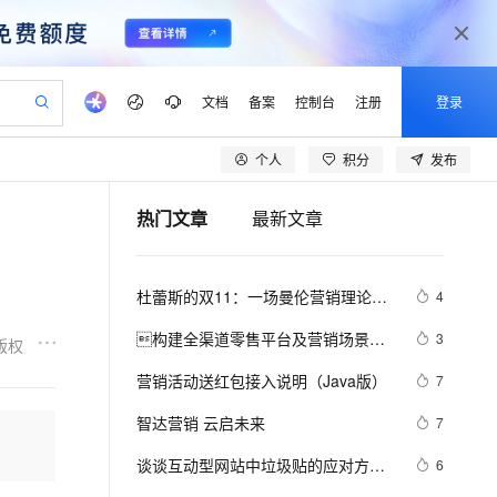
文档
备案
控制台
注册
登录
个人
积分
发布
验
作计划
器
AI 活动
专业服务
服务伙伴合作计划
开发者社区
加入我们
产品动态
服务平台百炼
阿里云 OPC 创新助力计划
热门文章
最新文章
一站式生成采购清单，支持单品或批量购买
io：打造专属 AI 语音助手
S产品伙伴计划（繁花）
峰会
CS
造的大模型服务与应用开发平台
一句话生成原生可编辑精美 PPT 文稿
AI 生产力先锋
Al MaaS 服务伙伴赋能合作
域名
博文
Careers
至高可申请百万元
Qwen3.8-Max 模型上线
开启高性价比 AI 编程新体验
弹性可伸缩的云计算服务
Qwen-Audio-3.0-Realtime 端到端实时语音角色扮演
输入一句话想法, 轻松生成专业的 PPT
先锋实践拓展 AI 生产力的边界
Token 补贴，五大权
计划
海大会
伙伴信用分合作计划
商标
问答
社会招聘
杜蕾斯的双11：一场曼伦营销理论体
4
益加速 OPC 成功
eek-V4-Pro
SS
一键部署幻兽帕鲁游戏服务器
飞天发布时刻
HOT
Open Search 向量检索版支
划
备案
电子书
校园招聘
系与阿里云数据中台相结合的实践
pSeek-V4-Pro
视频创作，一键激活电商全链路生产力
稳定、安全、高性价比、高性能的云存储服务
一键购买专属联机服务器，轻松开启游戏
所见，即是所愿
持视频检索 Pipeline 功能
更多支持
构建全渠道零售平台及营销场景解
3
版权
划
公司注册
镜像站
视频生成
语音识别与合成
读
专属 QwenPaw
漫剧工坊：一站式动画创作平台
AI 实训营
HOT
应用身份服务 (IDaaS)
营销活动送红包接入说明（Java版）
7
合作伙伴培训与认证
划
上云迁移
站生成，高效打造优质广告素材
全接入的云上超级电脑
从聊天伙伴进化为能主动干活的本地数字员工
快速生产连贯的高质量长漫剧
从基础到进阶，Agent 创客手把手教你
OpenClaw 管理能力上线
lScope
我要反馈
e-1.1-T2V
Qwen3-TTS-Flash
智达营销 云启未来
7
查询合作伙伴
n Alibaba Cloud ISV 合作
代维服务
建企业门户网站
10 分钟搭建微信、支付宝小程序
MaxCompute MaxFrame 提
畅细腻的高质量视频
离线语音合成大模型，多语言方言自适应，低延迟高稳定
创新加速
谈谈互动型网站中垃圾贴的应对方
ope
登录合作伙伴管理后台
6
我要建议
站，无忧落地极速上线
以可视化方式快速构建移动和 PC 门户网站
国内短信简单易用，安全可靠，秒级触达，全球覆盖200+国家和地区。
高效部署网站，快速应用到小程序
供自动弹性内存功能
案，互联网营销