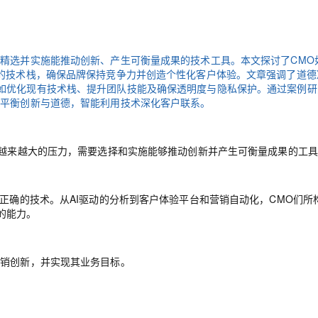
Deepseek-v4-pro
HappyHors
同享
万小智 AI 建站低至 15元/月
Qoder CN
AI 短剧/漫剧
云原生数据库 
快递物流查询
WordPress
成为服务伙
高校合作
点，立即开启云上创新
覆盖公网/内网、递归/权威、移动APP等全场景解析服务
送.CN域名，送备案服务码
基于千问大模型等，支持代码智能生成、研发智能问答
AI助力短剧
态智能体模型
旗舰 MoE 大模型，百万上下文与顶尖推理能力
图生视频，流
Ubuntu
服务生态伙伴
云工开物
企业应用
Works
Night Plan 支持 Qwen 3.8-Max
云原生大数据计算服务 MaxCompute
AI 办公
容器服务 Kub
NEW
需精选并实施能推动创新、产生可衡量成果的技术工具。本文探讨了CMO
GLM-5.2
Wan2.7-T
Red Hat
30+ 款产品免费体验
Data Agent 驱动的一站式 Data+AI 开发治理平台
夜间 5 折，Qwen/Meoo/TokenPlan 客户专享
面向分析的企业级SaaS模式云数据仓库
AI智能应用
提供一站式管
来的技术栈，确保品牌保持竞争力并创造个性化客户体验。文章强调了道德
科研合作
视觉 Coding、空间感知、多模态思考等全面升级
1M上下文，专为长程任务能力而生
ERP
如优化现有技术栈、提升团队技能及确保透明度与隐私保护。通过案例研
堂（旗舰版）
SUSE
智能客服
需平衡创新与道德，智能利用技术深化客户联系。
CRM
防护产品
2个月
自动承接线索
建站小程序
OA 办公系统
AI 应用构建
大模型原生
着越来越大的压力，需要选择和实施能够推动创新并产生可衡量成果的工
力提升
财税管理
模板建站
Qoder
大模型服务平台百炼-应用模版
HOT
NEW
面向真实软件
个人版上线、团队版降价；千问3.8-Max首发发尝鲜
丰富多元化的应用模版和解决方案
400电话
定制建站
择正确的技术。从AI驱动的分析到客户体验平台和营销自动化，CMO们所
万有无界
大模型服务平台百炼-智能体
方案
广告营销
模板小程序
的能力。
的模型效果
灵活可视化地构建企业级 Agent
定制小程序
秒悟
人工智能平台 PAI
营销创新，并实现其业务目标。
APP 开发
云端极速 AI 
新一代 AI 视频生成模型，深度适配广告营销等场景
AI Native 的算法工程平台，一站式完成建模、训练、推理服务部署
建站系统