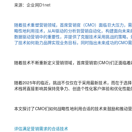
存储
天池大赛
Qwen3.7-Plus
云解析DNS
解决方案免费试用 新老
来源：企业网D1net
电子合同
最高领取价值200元试用
能看、能想、能动手的多模
安全
网络与CDN
AI 算法大赛
畅捷通
大数据开发治理平台 Data
AI 产品 免费试用
网络
安全
云开发大赛
随着技术重塑营销领域，首席营销官（CMO）面临巨大压力，
Qwen3-VL-Plus
Tableau 订阅
1亿+ 大模型 tokens 和 
略性地利用技术，从AI驱动的分析到营销自动化，构建面向未
可观测
入门学习赛
中间件
数据驱动营销中的重要性，并提供了克服技术采用挑战的策略，
AI空中课堂在线直播课
云防火墙
140+云产品 免费试用
了技术如何助力品牌实现业务目标，同时指出未来成功的CMO
上云与迁云
云原生的云上边界网络安全
产品新客免费试用，最长1
数据库
生态解决方案
大模型服务
企业出海
大模型ACA认证体验
大数据计算
随着技术不断重新定义营销领域，首席营销官(CMO)们正面临
助力企业全员 AI 认知与能
行业生态解决方案
千问AI平台-Token Plan
政企业务
媒体服务
开发者生态解决方案
随着2025年的临近，挑战不仅仅在于采用最新技术，而在于选
企业服务与云通信
千问AI平台-模型体验
AI 开发和 AI 应用解决
术栈将直接影响其保持竞争力、创造个性化客户体验和优化性能
在线体验全尺寸、多种模态
域名与网站
Happy 系列大模型
终端用户计算
本文探讨了CMO们如何战略性地利用合适的技术来鼓励和推动
Serverless
评估满足营销需求的合适技术
开发工具