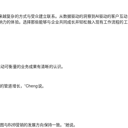
AI 应用
10分钟微调：让0.6B模型媲美235B模
多模态数据信
来越复杂的方式与受众建立联系。从数据驱动的洞察到AI驱动的客户互动
型
响力的体验。选择那些能够与企业共同成长并轻松融入现有工作流程的工
依托云原生高可用架构,实现Dify私有化部署
用1%尺寸在特定领域达到大模型90%以上效果
一个 AI 助手
超强辅助，Bol
即刻拥有 DeepSeek-R1 满血版
在企业官网、通讯软件中为客户提供 AI 客服
多种方案随心选，轻松解锁专属 DeepSeek
其如何推动可衡量的业务成果有清晰的认识。
管道增长，”Cheng说。
图与B2B营销的发展方向保持一致。”她说。