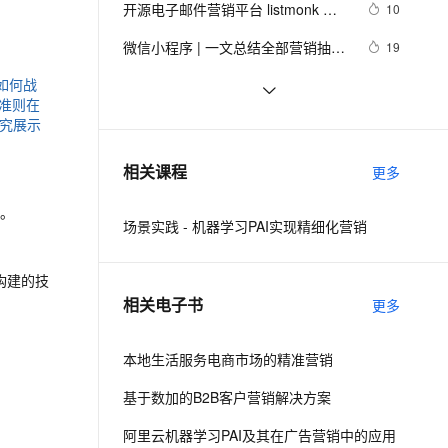
安全
开源电子邮件营销平台 listmonk 使
我要投诉
e-1.1-I2V
Cosyvoice-V3-Flash
10
PolarDB
上云场景组合购
Milvus 弹性伸缩功能新增节
伴
用教程
漫剧创作，剧本、分镜、视频高效生成
100%兼容MySQL、PostgreSQL，兼容Oracle，支持集中和分布式
覆盖90%+业务场景，专享组合折扣价
点支持范围
畅自然，细节丰富
高表现力语音合成大模型，语音克隆听感自然
VPN
微信小程序 | 一文总结全部营销抽奖
19
功能
ernetes 版 ACK
云聚AI 严选权益
AI 原生数据库服务发布
SSL 证书
如何战
企业信息化"主题经营研究稿-王甲佳全
4
2V
Fun-ASR
，一键激活高效办公新体验
理容器应用的 K8s 服务
精选AI产品，从模型到应用全链提效
Agent 数据网关
准则在
息营销系列12
文戏情感细腻自然，动作戏激烈拳拳到肉，实现更强表演能力
支持中英文自由切换，具备更强的噪声鲁棒性
堡垒机
沉浸式学习PostgreSQL|PolarDB 15: 
究展示
5
AI 用量加速计划
云原生数据库 PolarDB
企业ERP软件、网站、分析型业务场
防火墙
、识别商机，让客服更高效、服务更出色。
阿里云热门场景上云解决方案，助力
新老同享，达量后返
Agentic Database 发布
4
相关课程
景、营销场景人群圈选, 任意字段组合
更多
企业上云/数据/营销等多场景业务上云
主机安全
应用
条件数据筛选
具。
场景实践 - 机器学习PAI实现精细化营销
千问办公
NEW
AI 应用及服务市场
的智能体编程平台
一站式AI生产力平台
构建的技
AI 应用
伶鹊
相关电子书
更多
企业级人与Agent协作平台，接入和调度多个数字员工
智能客服平台，对话机器人、对话分析、智能外呼
大模型
大模型服务平台百炼 - 全妙
本地生活服务电商市场的精准营销
自然语言处理
应用创作平台
多模态内容创作工具，已接入 DeepSeek
基于数加的B2B客户营销解决方案
数据标注
机器学习
阿里云机器学习PAI及其在广告营销中的应用