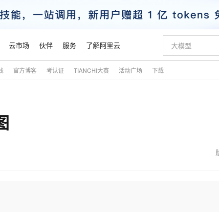
云市场
伙伴
服务
了解阿里云
践
官方博客
考认证
TIANCHI大赛
活动广场
下载
AI 特惠
数据与 API
成为产品伙伴
企业增值服务
最佳实践
价格计算器
AI 场景体
基础软件
产品伙伴合
阿里云认证
市场活动
配置报价
大模型
自助选配和估算价格
新方式
睿译宝，AI翻译排版一步到位
智启 AI 普惠权益
产品生态集成认证中心
企业支持计划
云上春晚
域名与网站
千问官方 MaaS 平台，为开发者和 Agent 而生，新用户赠送 1 亿 + tokens 额度
Qwen Aud
AI Coding
阿里云Maa
2026 阿里云
云服务器 E
为企业打
数据集
Windows
大模型认证
模型
NEW
NEW
图
交付可用成果
值低价云产品抢先购
上传文档即自动完成翻译和格式还原
至高享 1亿+免费 tokens，加速 Al 应用落地
提供智能易用的域名与建站服务
智能编程，一键
安全可靠、
产品生态伙伴
专家技术服务
云上奥运之旅
弹性计算合作
阿里云中企出
手机三要素
宝塔 Linux
全部认证
价格优势
有专属领域专家
GLM-5.2：长任务时代开源旗舰模型
阿里云 OPC 创新助力计划
千问大模型
即刻拥有 DeepS
AI 电商营销
对象存储 O
大模型
产品生态伙伴工作台
企业增值服务台
云栖战略参考
云存储合作计
云栖大会
身份实名认证
CentOS
训练营
推动算力普惠，释放技术红利
最高返9万
多领域专家智能体,一键组建 AI 虚拟交付团队
快速构建应用程序和网站，即刻迈出上云第一步
至高百万元 Token 补贴，加速一人公司成长
多元化、高性能、安全可靠的大模型服务
真正可用的 1M 上下文,一次完成代码全链路开发
轻松解锁专属 Dee
从图文生成到
云上的中国
数据库合作计
活动全景
短信
Docker
图片和
站式影视创作平台
Hermes Agent，打造自进化智能体
Token Plan 模型订阅计划
数字证书管理服务（原SSL证书）
5 分钟轻松部署
AI 广告创作
无影云电脑
企业成长
NEW
信息公告
看见新力量
云网络合作计
OCR 文字识别
JAVA
证享300元代金券
可视化编排打通从文字构思到成片全链路闭环
全托管，含MySQL、PostgreSQL、SQL Server、MariaDB多引擎
自主进化，持久记忆，越用越聪明
Qwen3.8-Max 首发尝鲜，限时加量 10 倍，夜间低至2折
实现全站HTTPS，呈现可信的WEB访问
图文、视频一
随时随地安
魔搭 Mode
Kimi-K3
HappyHors
NEW
loud
服务实践
官网公告
金融模力时刻
Salesforce O
版
发票查验
全能环境
Claude Code + GStack 打造工程团队
千问办公，限时限量积分加倍
Qoder
低代码高效构
AI 建站
短信服务
型
NEW
作计划
Kimi 最新旗舰模型，长程编程与推理利器
让文字生成流
计划
创新中心
魔搭 ModelSc
健康状态
理服务
让AI从“聊天伙伴”进化为能干活的“数字员工”
安装技能 GStack，拥有专属 AI 工程团队
你的AI工作搭子，覆盖日常办公高频场景
面向真实软件的智能体编程平台
0 代码专业建
客户案例
天气预报查询
操作系统
态合作计划