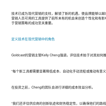
大模型解决方案
迁移与运维管理
快速部署 Dify，高效搭建 
技术已成为现代营销的支柱，解锁了新的机遇，使品牌能够以越
营销人员可用的工具提供了前所未有的机会来创造个性化和有影
专有云
于营销策略的成功至关重要。
10 分钟在聊天系统中增加
定义技术在现代营销中的角色
Goldcast的营销主管Kelly Cheng强调，评估技术始于对
“每个新工具都需要显著降低成本、自动化手动流程或推动有意义的
在投资之前，Cheng的团队会进行详细的成本效益分析。
“我们还评估供应商的创新轨迹和财务稳定性，以确保他们的路线