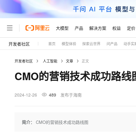
大模型
产品
解决方案
权益
定价
开发者社区
首页
模型体验
探索云世界
问产品
动手实
大模型
产品
解决方案
权益
定价
云市场
伙伴
服务
了解阿里云
精选产品
精选解决方案
普惠上云
产品定价
精选商城
成为销售伙伴
售前咨询
为什么选择阿里云
千问AI平台
开发者社区
人工智能
文章
正文
了解云产品的定价详情
大模型服务平台百炼
千问办公，解锁你的工作
普惠上云 官方力荐
分销伙伴
在线服务
网站建设
什么是云计算
大
CMO的营销技术成功路线
大模型服务与应用平台
企业级Agent产品，直接
云服务器38元/年起，超
咨询伙伴
多端小程序
技术领先
云上成本管理
售后服务
轻量应用服务器
Agency Agents：拥
官方推荐返现计划
大模型
精选产品
精选解决方案
Salesforce 国际版订阅
稳定可靠
管理和优化成本
推荐新用户得奖励，单订单
销售伙伴合作计划
2024-12-26
489
发布于海南
自助服务
友盟天域
安全合规
人工智能与机器学习
AI
文本生成
云数据库 RDS
HappyHorse 打造一
云工开物
无影生态合作计划
在线服务
观测云
分析师报告
高校专属算力普惠，学生认
计算
互联网应用开发
Qwen3.8-Max
HOT
Salesforce On Alibaba C
工单服务
Tuya 物联网平台阿里云
研究报告与白皮书
人工智能平台 PAI
快速拥有专属 OpenClaw
简介：
CMO的营销技术成功路线图
大模
Consulting Partner 合
大数据
容器
智能体时代全能旗舰模型
免费试用
短信专区
一站式AI开发、训练和推
蓝凌 OA
AI 大模型销售与服务生
现代化应用