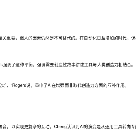
度至关重要，但人的因素仍然是不可替代的。在自动化日益增加的时代，保
ami Rogers强调了这种平衡，强调需要创造性故事讲述工具与人类创造力相结合。
’，”Rogers说，重申了AI在增强而非取代创造力方面的互补作用。
音，以实现更复杂的互动。Cheng认识到AI的演变是从通用工具转向专