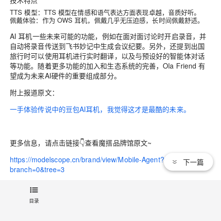
TTS 模型：TTS 模型在情感和语气表达方面表现卓越，音质好听。
佩戴体验：作为 OWS 耳机，佩戴几乎无压迫感，长时间佩戴舒适。
AI 耳机一些未来可能的功能，例如在面对面讨论时开启录音，并
自动将录音传送到飞书妙记中生成会议纪要。另外，还提到出国
旅行时可以使用耳机进行实时翻译，以及与预设好的智能体对话
等功能。随着更多功能的加入和生态系统的完善，Ola Friend 有
望成为未来AI硬件的重要组成部分。
附上报道原文：
一手体验传说中的豆包AI耳机，我觉得这才是最酷的未来。
更多信息，请点击链接👇查看魔搭品牌馆原文~
https://modelscope.cn/brand/view/Mobile-Agent?
下一篇
branch=0&tree=3
文章标签：
人工智能
机器人
中间件
开发者
API
目录
关键词：
AI硬件资讯