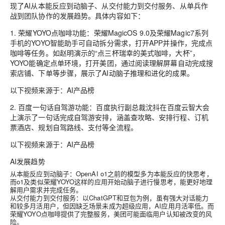
现了AI从本能反应到动脑子、从交付能力到交付服务、从单兵作
战到团队协作的发展趋势。具体内容如下：
1.
荣耀YOYO点咖啡功能
：荣耀MagicOS 9.0及荣耀Magic7系列
手机的YOYO智能助手可自动拆分需求，打开APP并操作，完成点
咖啡等任务。如赵明演示的“点三杯瑞幸的美式咖啡，大杯”，
YOYO能确定点单环境，打开美团，通过阅读理解屏幕自动完成搜
索店铺、下单等步骤，展示了AI动脑子推理和进化的成果。
以下视频来源于：AI产品榜
2.
百度一句话自驾游功能
：百度执行副总裁沈抖在百度云智大会
上演示了一句话完成自驾游安排，涵盖查攻略、安排行程、订机
票酒店、规划自驾路线、支付等全流程。
以下视频来源于：AI产品榜
AI发展趋势
从本能反应到动脑子：OpenAI o1之前的模型多为本能反应的快思考，
而o1及类似荣耀YOYO这样的应用开始动脑子进行慢思考，能更好地理
解用户需求并完成任务。
从交付能力到交付服务：以ChatGPT和豆包为例，虽有强大对话能力
和较多月活用户，但因缺乏场景未成为超级应用，AI应用月活率低。而
荣耀YOYO点咖啡提供了完整服务，美团可能面临用户认知被改变的风
险。