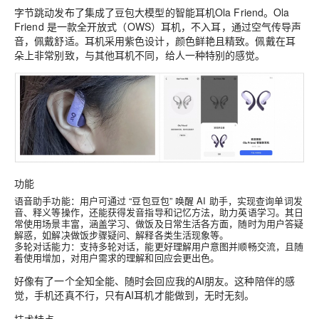
字节跳动发布了集成了豆包大模型的智能耳机Ola Friend。Ola
Friend 是一款全开放式（OWS）耳机，不入耳，通过空气传导声
音，佩戴舒适。耳机采用紫色设计，颜色鲜艳且精致。佩戴在耳
朵上非常别致，与其他耳机不同，给人一种特别的感觉。
功能
语音助手功能：用户可通过 “豆包豆包” 唤醒 AI 助手，实现查询单词发
音、释义等操作，还能获得发音指导和记忆方法，助力英语学习。其日
常使用场景丰富，涵盖学习、做饭及日常生活各方面，随时为用户答疑
解惑，如解决做饭步骤疑问、解释各类生活现象等。
多轮对话能力：支持多轮对话，能更好理解用户意图并顺畅交流，且随
着使用增加，对用户需求的理解和回应会更出色。
好像有了一个全知全能、随时会回应我的AI朋友。这种陪伴的感
觉，手机还真不行，只有AI耳机才能做到，无时无刻。
技术特点