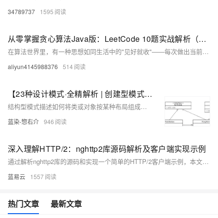
34789737
1595
从零掌握贪心算法Java版：LeetCode 10题实战解析（上）
在算法世界里，有一种思想如同生活中的"见好就收"——每次做出当前看来最优的选择，寄希望于通过局部最优达成全局最优。这种思想就是贪心算法，它以其简洁高效的特点，成为解决最优问题的利器。今天我们就来系统学习贪心算法的核心思想，并通过10道LeetCode经典题目实战演练，带你掌握这种"步步为营"的解题思维。
aliyun4145988376
514
【23种设计模式·全精解析 | 创建型模式篇】5种创建型模式的结构概述、实现、优缺点、扩展、使用场景、源码解析
结构型模式描述如何将类或对象按某种布局组成更大的结构。它分为类结构型模式和对象结构型模式，前者采用继承机制来组织接口和类，后者釆用组合或聚合来组合对象。由于组合关系或聚合关系比继承关系耦合度低，满足“合成复用原则”，所以对象结构型模式比类结构型模式具有更大的灵活性。 结构型模式分为以下 7 种： • 代理模式 • 适配器模式 • 装饰者模式 • 桥接模式 • 外观模式 • 组合模式 • 享元模式
蓝染-惣右介
946
深入理解HTTP/2：nghttp2库源码解析及客户端实现示例
通过解析nghttp2库的源码和实现一个简单的HTTP/2客户端示例，本文详细介绍了HTTP/2的关键特性和nghttp2的核心实现。了解这些内容可以帮助开发者更好地理解HTTP/2协议，提高Web应用的性能和用户体验。对于实际开发中的应用，可以根据需要进一步优化和扩展代码，以满足具体需求。
蓝易云
1557
热门文章
最新文章