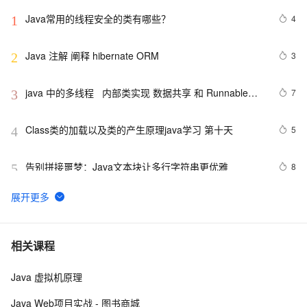
Java常用的线程安全的类有哪些？
4
1
Java 注解 阐释 hibernate ORM
3
2
java 中的多线程   内部类实现 数据共享 和 Runnable实
7
3
现数据共享
Class类的加载以及类的产生原理java学习 第十天
5
4
告别拼接噩梦：Java文本块让多行字符串更优雅  
8
5
【JavaWeb】一文搞懂Java过滤器与拦截器的区别
8
6
Java编程中容易忽略的细节总结
5
7
相关课程
Java 虚拟机原理
方块人 Java并发——volatile关键字
6
8
Java Web项目实战 - 图书商城