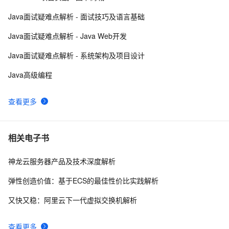
【POI  xls  Java  map】使用POI处理xls  抽取出异常信
3
9
Java面试疑难点解析 - 面试技巧及语言基础
息  --java1.8Group by    ---map迭代  --  设置单元格高度
Eclipse+Jboss报java.lang.OutOfMemoryError：
2
10
Java面试疑难点解析 - Java Web开发
PermGen space异常的解决办法
Java面试疑难点解析 - 系统架构及项目设计
Java高级编程
查看更多
相关电子书
神龙云服务器产品及技术深度解析
弹性创造价值：基于ECS的最佳性价比实践解析
又快又稳：阿里云下一代虚拟交换机解析
查看更多