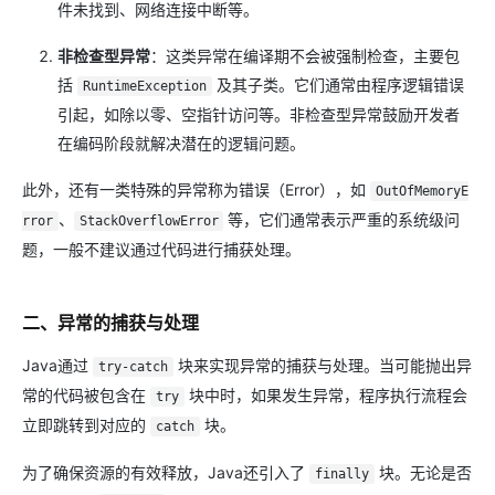
件未找到、网络连接中断等。
非检查型异常
：这类异常在编译期不会被强制检查，主要包
括
及其子类。它们通常由程序逻辑错误
RuntimeException
引起，如除以零、空指针访问等。非检查型异常鼓励开发者
在编码阶段就解决潜在的逻辑问题。
此外，还有一类特殊的异常称为错误（Error），如
OutOfMemoryE
、
等，它们通常表示严重的系统级问
rror
StackOverflowError
题，一般不建议通过代码进行捕获处理。
二、异常的捕获与处理
Java通过
块来实现异常的捕获与处理。当可能抛出异
try-catch
常的代码被包含在
块中时，如果发生异常，程序执行流程会
try
立即跳转到对应的
块。
catch
为了确保资源的有效释放，Java还引入了
块。无论是否
finally