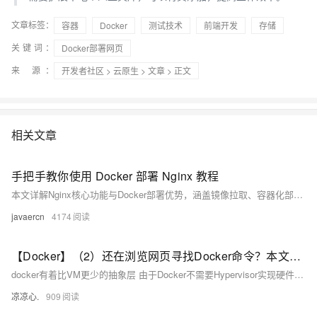
文章标签：
容器
Docker
测试技术
前端开发
存储
关键词：
Docker部署网页
来 源：
开发者社区
>
云原生
>
文章
> 正文
相关文章
手把手教你使用 Docker 部署 Nginx 教程
本文详解Nginx核心功能与Docker部署优势，涵盖镜像拉取、容器化部署（快速、挂载、Compose）、HTTPS配置及常见问题处理，助力高效搭建稳定Web服务。
javaercn
4174
【Docker】（2）还在浏览网页寻找Docker命令？本文全面列举与使用Docker里的各个命令！想要什么命令直接从本文拿！
docker有着比VM更少的抽象层 由于Docker不需要Hypervisor实现硬件资源虚拟化，运行在Docker容器上的程序直接使用的都是实际物理机的硬件资源 因此在CPU、内存利用率上Docker将会在效率上有明显优势 docker利用的时宿主机的内核，而不需要加载操作系统OS内核 当新建一个容器时，Docker不需要和虚拟机一样重新加载一个操作系统内核 进而避免引寻、加载操作系统内核返回等比较费时费资源的过程，当新建一个虚拟机时，虚拟机软件需要加载OS，返回新建过程时分钟级别的。 而Docker由于直接利用宿主机的操作系统，则省略了返回过程，因此新建一个Docker容器只需
凉凉心.
909