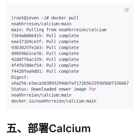
[root@jeven ~]# docker pull 
noahhrreion/calcium:main

main: Pulling from noahhrreion/calcium

7264a8db6415: Pull complete

eee371b9ce3f: Pull complete

93b3025fe103: Pull complete

d9059661ce70: Pull complete

42d0ff6ac329: Pull complete

4f4fb700ef54: Pull complete

f4428fea9d01: Pull complete

Digest: 
sha256:e3aca3d3893294defaf172b56229305b07326667cb0bd
Status: Downloaded newer image 
for
noahhrreion/calcium:main

五、部署Calcium