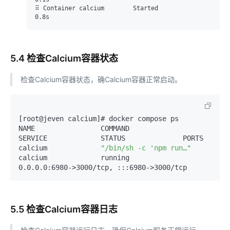
⠿ Container calcium        Started                                                                                                             
5.4 检查Calcium容器状态
检查Calcium容器状态，确Calcium容器正常启动。
[root@jeven calcium]# docker compose ps

NAME                COMMAND                  
SERVICE             STATUS              PORTS

calcium             
"/bin/sh -c 'npm run…"
calcium             running             
5.5 检查Calcium容器日志