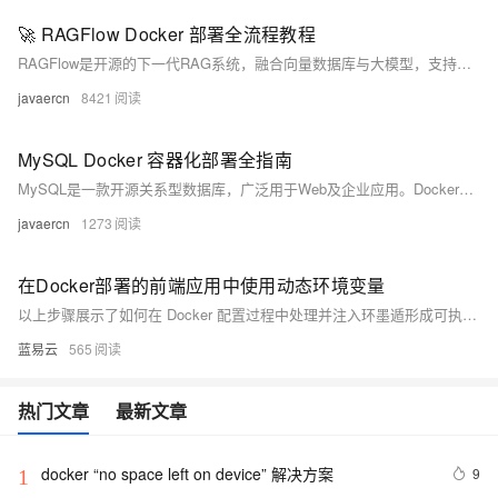
🚀 RAGFlow Docker 部署全流程教程
RAGFlow是开源的下一代RAG系统，融合向量数据库与大模型，支持全文检索、插件化引擎切换，适用于企业知识库、智能客服等场景。支持Docker一键部署，提供轻量与完整版本，助力高效搭建私有化AI问答平台。
javaercn
8421
MySQL Docker 容器化部署全指南
MySQL是一款开源关系型数据库，广泛用于Web及企业应用。Docker容器化部署可解决环境不一致、依赖冲突问题，实现高效、隔离、轻量的MySQL服务运行，支持数据持久化与快速迁移，适用于开发、测试及生产环境。
javaercn
1273
在Docker部署的前端应用中使用动态环境变量
以上步骤展示了如何在 Docker 配置过程中处理并注入环墨遁形成可执行操作流程，并确保最终用户能够无缝地与之交互而无须关心背后复杂性。
蓝易云
565
热门文章
最新文章
docker “no space left on device” 解决方案
9
1