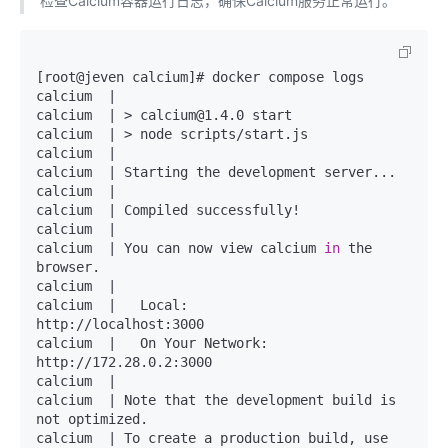
检查Calcium容器运行日志，确保Calcium服务正常运行。
[root@jeven calcium]# docker compose logs

calcium  |

calcium  | > calcium@1.4.0 start

calcium  | > node scripts/start.js

calcium  |

calcium  | Starting the development server...

calcium  |

calcium  | Compiled successfully!

calcium  |

calcium  | You can now view calcium 
in
 the 
browser.

calcium  |

calcium  |   Local:            
http://localhost:3000

calcium  |   On Your Network:  
http://172.28.0.2:3000

calcium  |

calcium  | Note that the development build is 
not optimized.

calcium  | To create a production build, use 