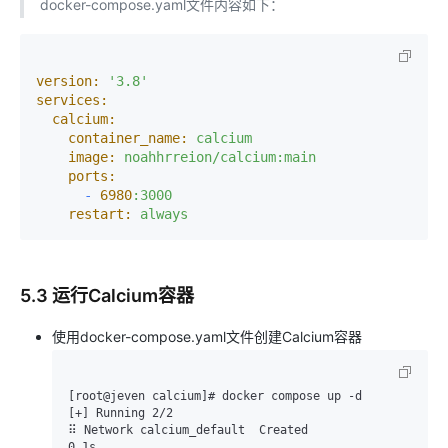
docker-compose.yaml文件内容如下：
version:
'3.8'
services:
calcium:
container_name:
calcium
image:
noahhrreion/calcium:main
ports:
-
6980
:3000
restart:
always
5.3 运行Calcium容器
使用docker-compose.yaml文件创建Calcium容器
[root@jeven calcium]# docker compose up -d

[+] Running 2/2

⠿ Network calcium_default  Created                                                                                                             
0.1s
