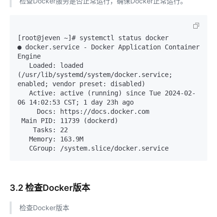
检查Docker服务是否正常运行，确保Docker正常运行。
[root@jeven ~]# systemctl status docker

● docker.service - Docker Application Container 
Engine

   Loaded: loaded 
(/usr/lib/systemd/system/docker.service; 
enabled; vendor preset: disabled)

   Active: active (running) since Tue 2024-02-
06 14:02:53 CST; 1 day 23h ago

     Docs: https://docs.docker.com

 Main PID: 11739 (dockerd)

    Tasks: 22

   Memory: 163.9M

3.2 检查Docker版本
检查Docker版本