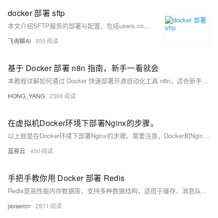
docker 部署 sftp
本文介绍SFTP服务的部署与配置，包括users.conf用户配置规则、Docker容器运行命令及上传目录权限说明，重点解析atmoz/sftp镜像的chroot机制与子目录映射，确保用户登录后正确访问/upload目录，并提供Python脚本实现文件上传示例。
飞询聊AI
855
基于 Docker 部署 n8n 指南，新手一看就会
本教程详解如何通过 Docker 快速部署开源自动化工具 n8n，适合新手快速上手。内容涵盖官方部署步骤、常见难点及第三方一键部署方案，助你高效搭建自动化工作流平台。
HONG_YANG
2366
在虚拟机Docker环境下部署Nginx的步骤。
以上就是在Docker环境下部署Nginx的步骤。需要注意，Docker和Nginix都有很多高级用法和细节需要掌握，以上只是一个基础入门级别的教程。如果你想要更深入地学习和使用它们，请参考官方文档或者其他专业书籍。
蓝易云
450
手把手教你用 Docker 部署 Redis
Redis是高性能内存数据库，支持多种数据结构，适用于缓存、消息队列等场景。本文介绍如何通过Docker快速拉取轩辕镜像并部署Redis，涵盖快速启动、持久化存储及docker-compose配置，助力开发者高效搭建稳定服务。
javaercn
2871