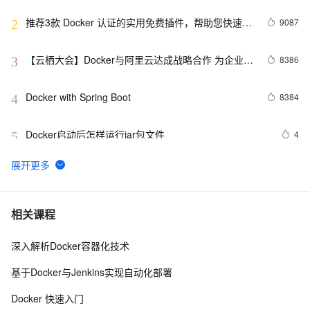
推荐3款 Docker 认证的实用免费插件，帮助您快速构
9087
2
建云原生应用程序！
【云栖大会】Docker与阿里云达成战略合作 为企业级
8386
3
客户提供容器服务
Docker with Spring Boot
8384
4
Docker启动后怎样运行jar包文件
4
5
『Docker』在Docker快速部署.NET Core项目
8
6
Docker自2013年以来的用户使用量已达20亿
578
7
相关课程
深入解析Docker容器化技术
Docker详解（十五）——Docker静态IP地址配置
2
8
基于Docker与Jenkins实现自动化部署
你不可不会的——Docker安装与启动MySQL5.7
7
9
Docker 快速入门