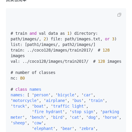
# train 
and
 val data as 
1
) directory: 
path/images/, 
2
) file: path/images.txt, 
or
3
) 
list: [path1/images/, path2/images/]

train: ../coco128/images/train2017/  # 
128
images

val: ../coco128/images/train2017/  # 
128
 images

# number of classes

nc: 
80
# 
class
names
names: 
[ '
person
', '
bicycle
', '
car
', 
'
motorcycle
', '
airplane
', '
bus
', '
train
', 
'
truck
', '
boat
', '
traffic
light
',

         '
fire
hydrant
', '
stop
sign
', '
parking
meter
', '
bench
', '
bird
', '
cat
', '
dog
', '
horse
', 
'
sheep
', '
cow
',

         '
elephant
', '
bear
', '
zebra
', 