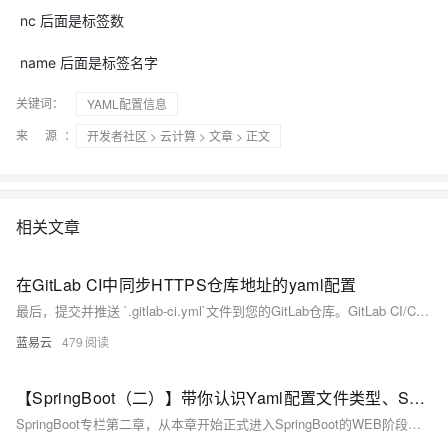
nc 后面是标签数
name 后面是标签名字
关键词：
YAML配置信息
来 源：
开发者社区
>
云计算
>
文章
> 正文
相关文章
在GitLab CI中同步HTTPS仓库地址的yaml配置
最后，提交并推送 `.gitlab-ci.yml`文件到您的GitLab仓库。GitLab CI/CD将自动识别这个文件，并在每次推送到 `master`分支时执行定义的同步任务。
蓝易云
479
【SpringBoot（二）】带你认识Yaml配置文件类型、SpringMVC的资源访问路径 和 静态资源配置的原理！
SpringBoot专栏第二章，从本章开始正式进入SpringBoot的WEB阶段开发，本章先带你认识yaml配置文件和资源的路径配置原理，以方便在后面的文章中打下基础