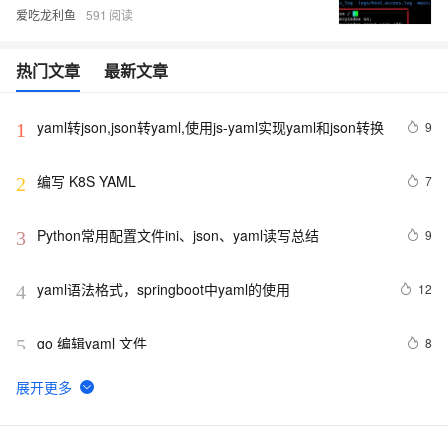
爱吃龙利鱼
591
热门文章
最新文章
yaml转json,json转yaml,使用js-yaml实现yaml和json转换
9
1
编写 K8S YAML
7
2
Python常用配置文件ini、json、yaml读写总结
9
3
yaml语法格式，springboot中yaml的使用
12
4
go 编辑yaml 文件
8
5
K8S集群-(YAML.YML)文件详解
5
6