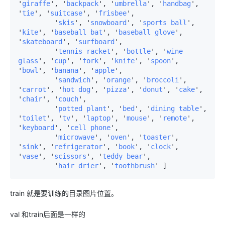
'
giraffe
', '
backpack
', '
umbrella
', '
handbag
', 
'
tie
', '
suitcase
', '
frisbee
',

         '
skis
', '
snowboard
', '
sports
ball
', 
'
kite
', '
baseball
bat
', '
baseball
glove
', 
'
skateboard
', '
surfboard
',

         '
tennis
racket
', '
bottle
', '
wine
glass
', '
cup
', '
fork
', '
knife
', '
spoon
', 
'
bowl
', '
banana
', '
apple
',

         '
sandwich
', '
orange
', '
broccoli
', 
'
carrot
', '
hot
dog
', '
pizza
', '
donut
', '
cake
', 
'
chair
', '
couch
',

         '
potted
plant
', '
bed
', '
dining
table
', 
'
toilet
', '
tv
', '
laptop
', '
mouse
', '
remote
', 
'
keyboard
', '
cell
phone
',

         '
microwave
', '
oven
', '
toaster
', 
'
sink
', '
refrigerator
', '
book
', '
clock
', 
'
vase
', '
scissors
', '
teddy
bear
',

         '
hair
drier
', '
toothbrush
train 就是要训练的目录图片位置。
val 和train后面是一样的