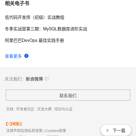
IDEA使用Kubernetes插件编写YAML
10
7
相关电子书
低代码开发师（初级）实战教程
error parsing deployment-nginx.yml: error converting 
2
8
YAML to JSON: yaml: line 19 问题解决
冬季实战营第三期：MySQL数据库进阶实战
详解YAML语法及占位符语法
2
9
阿里巴巴DevOps 最佳实践手册
深入理解Kubernetes配置：编写高效的YAML文件 
6
10
查看更多
关注我们：
新浪微博
联系我们
文档
|
开发者社区
|
天池大赛
|
培训与认证
下一篇
法律声明及隐私权政策
|
Cookies政策