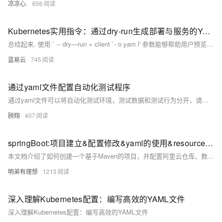
凉凉心.
656
Kubernetes实用指令：通过dry-run生成部署与服务的YAML配置
总结起来, 使用 ` -- dry—run = client `- o yam l' 参数能够帮助用户预览 Kubernetes 资源定义并且确保它们符合预期效果且没有立即影响现有集群断层结构. 这种做法对于新手学习 K8s 资源规范、测试新策略或者审核现有策略都非常有效率与安全.
蓝易云
745
通过yaml文件配置自动化测试程序
通过yaml文件可以将自动化测试环境，测试数据和测试行为分开，请看一下案例
顾翔
407
springBoot:项目建立&配置修改&yaml的使用&resource 文件夹(二)
本文档介绍了如何创建一个基于Maven的项目，并配置阿里云仓库、数据库连接、端口号、自定义启动横幅及多环境配置等。同时，详细说明了如何使用YAML格式进行配置，以及如何处理静态资源和模板文件。文档还涵盖了Spring Boot项目的`application.properties`和`application.yaml`文件的配置方法，包括设置数据库驱动、URL、用户名、密码等关键信息，以及如何通过配置文件管理不同环境下的应用设置。
明弟有理想
1213
深入理解Kubernetes配置：编写高效的YAML文件
深入理解Kubernetes配置：编写高效的YAML文件