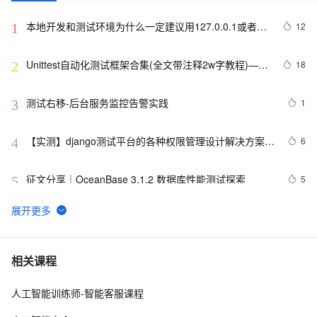
本地开发和测试环境为什么一定建议用127.0.0.1或者
12
1
localhost
Unittest自动化测试框架合集(全文带注释2w字教程)——
18
2
从0到1学会unittest框架
测试右移-后台服务监控告警实践
1
3
【实测】django测试平台的各种权限管理设计解决方案！
6
4
超干货！
征文分享｜OceanBase 3.1.2 数据库性能测试探索
5
5
Matlab+Qt开发笔记（一）：matlab搭建Qt开发matlib环
2
6
境以及Demo测试
Java 项目实战之实际代码实现与测试调试全过程详解
15
7
相关课程
人工智能训练师-智能客服课程
优化IAA广告策略：通过A/B测试和实时反馈提高广告效果
7
8