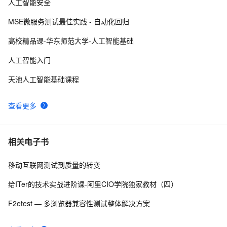
人工智能安全
阿里云智能视觉开放平台人脸人体API测试Demo
8
9
MSE微服务测试最佳实践 - 自动化回归
.NET Compact Framework下的单元测试
636
10
高校精品课-华东师范大学-人工智能基础
人工智能入门
天池人工智能基础课程
查看更多
相关电子书
移动互联网测试到质量的转变
给ITer的技术实战进阶课-阿里CIO学院独家教材（四）
F2etest — 多浏览器兼容性测试整体解决方案