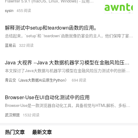
Flawnter 5.9.1 (macOS, Linux, Windows) - 应用程序安全测试软件
sysin
455
解释测试中setup和teardown函数的应用。
总结起来，`setup`和 `teardown`函数就像扔宴会的主人，他们保障了宴会的流畅进行。他们是准备环境和清理现场的重要工作人员，他们的工作直接影响着我们的测试效率和质量。我们可以把 `setup`和 `teardown`想象成隐藏在幕后，默默为我们服务的工作者，他们做着我们需要但是往往忽视的工作。所以，下次当你写测试的时候，别忘了给你的 `setup`和 `teardown`留出足够的位置，因为他们的作用可能是你成功的保证。
蓝易云
322
Java 大视界 --Java 大数据机器学习模型在金融风险压力测试中的应用与验证（211）
本文探讨了Java大数据与机器学习模型在金融风险压力测试中的创新应用。通过多源数据采集、模型构建与优化，结合随机森林、LSTM等算法，实现信用风险动态评估、市场极端场景模拟与操作风险预警。案例分析展示了花旗银行与蚂蚁集团的智能风控实践，验证了技术在提升风险识别效率与降低金融风险损失方面的显著成效。
青云交（Java大数据AI云原生Python）
694
Browser-Use在UI自动化测试中的应用
Browser-Use是一款浏览器自动化工具，具备视觉与HTML解析、多标签管理、操作记录与复现、自定义操作、自我纠正及并行执行等功能，助力AI智能体高效完成网页任务。
武汉频琵
1532
热门文章
最新文章