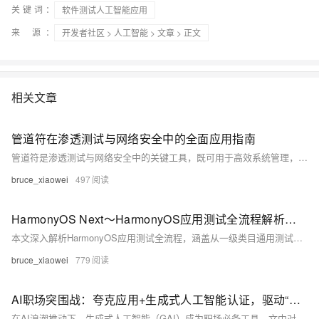
关键词：
软件测试人工智能应用
来 源：
开发者社区
>
人工智能
>
文章
> 正文
相关文章
管道符在渗透测试与网络安全中的全面应用指南
管道符是渗透测试与网络安全中的关键工具，既可用于高效系统管理，也可能被攻击者利用实施命令注入、权限提升、数据外泄等攻击。本文全面解析管道符的基础原理、实战应用与防御策略，涵盖Windows与Linux系统差异、攻击技术示例及检测手段，帮助安全人员掌握其利用方式与防护措施，提升系统安全性。
bruce_xiaowei
497
HarmonyOS Next～HarmonyOS应用测试全流程解析：从一级类目上架到二级类目专项测试
本文深入解析HarmonyOS应用测试全流程，涵盖从一级类目通用测试到二级类目专项测试的技术方案。针对兼容性、性能、安全测试及分布式能力验证等关键环节，提供详细实践指导与代码示例。同时，结合典型案例分析常见问题及优化策略，帮助开发者满足华为严苛的质量标准，顺利上架应用。文章强调测试在开发中的核心地位，助力打造高品质HarmonyOS应用。
bruce_xiaowei
779
AI职场突围战：夸克应用+生成式人工智能认证，驱动“打工人”核心竞争力！
在AI浪潮推动下，生成式人工智能（GAI）成为职场必备工具。文中对比了夸克、豆包、DeepSeek和元宝四大AI应用，夸克以“超级入口”定位脱颖而出。同时，GAI认证为职场人士提供系统学习平台，与夸克结合助力职业发展。文章还探讨了职场人士如何通过加强学习、关注技术趋势及培养合规意识，在AI时代把握机遇。