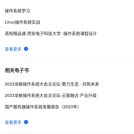
文件认证、创建密码文件）
操作系统学习
【云原生 | 02】分别在CentOS、Ubuntu、macOS、
11
8
win7、win8、win10等不同操作系统下安装Docker详细
Linux操作系统实战
教程
【操作系统】进程间的通信——消息队列
6
9
高校精品课-西安电子科技大学 -操作系统课程设计
Linux操作系统实验三 文件管理（一）（中）
6
10
查看更多
相关电子书
2023龙蜥操作系统大会主论坛-聚力生态 · 共筑未来
2023龙蜥操作系统大会主论坛-云智融合·产业升级
国产服务器操作系统发展报告（2023年）
查看更多