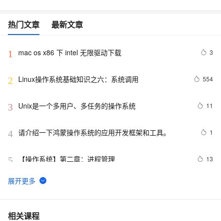
热门文章
最新文章
mac os x86 下 intel 无限驱动下载
3
1
Linux操作系统基础知识之六：系统调用
554
2
Unix是一个多用户、多任务的操作系统
11
3
请介绍一下鸿蒙操作系统的应用开发框架和工具。
1
4
【操作系统】第二章：进程管理
13
5
[Oracle]-[安装]-Cent OS安装Oracle Client
6
6
Oracle OS认证与密码文件认证（操作系统认证、口令
12
7
相关课程