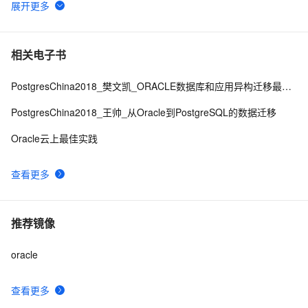
PostgreSQL 触发器用法详解 - 1
21126
6
时序数据库分析 - TimescaleDB时序数据库介绍
20227
7
相关电子书
PostgresChina2018_樊文凯_ORACLE数据库和应用异构迁移最佳实践
PostgreSQL 百亿地理位置数据 近邻查询性能
17051
8
PostgresChina2018_王帅_从Oracle到PostgreSQL的数据迁移
关于MongoDB Sharding，你应该知道的
16812
9
Oracle云上最佳实践
page fault带来的性能问题
16631
10
查看更多
推荐镜像
oracle
查看更多