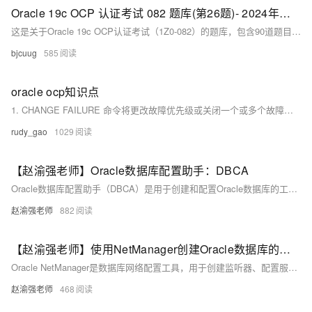
Oracle 19c OCP 认证考试 082 题库(第26题)- 2024年修正版
这是关于Oracle 19c OCP认证考试（1Z0-082）的题库，包含90道题目，通过分数为60%，考试时间为150分钟。本文由CUUG原创整理，重点解析了全球临时表的特点和相关操作，并提供了正确答案及详细解释，帮助考生更好地理解和备考。
bjcuug
585
oracle ocp知识点
1. CHANGE FAILURE 命令将更改故障优先级或关闭一个或多个故障。仅可以更改HIGH 或LOW 故障优先级。
rudy_gao
1029
【赵渝强老师】Oracle数据库配置助手：DBCA
Oracle数据库配置助手（DBCA）是用于创建和配置Oracle数据库的工具，支持图形界面和静默执行模式。本文介绍了使用DBCA在Linux环境下创建数据库的完整步骤，包括选择数据库操作类型、配置存储与网络选项、设置管理密码等，并提供了界面截图与视频讲解，帮助用户快速掌握数据库创建流程。
赵渝强老师
882
【赵渝强老师】使用NetManager创建Oracle数据库的监听器
Oracle NetManager是数据库网络配置工具，用于创建监听器、配置服务命名与网络连接，支持多数据库共享监听，确保客户端与服务器通信顺畅。
赵渝强老师
468