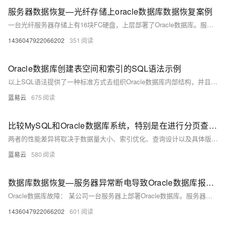
服务器数据恢复—光纤存储上oracle数据库数据恢复案例
一台光纤服务器存储上有16块FC硬盘，上层部署了Oracle数据库。服务器存储前面板2个硬盘指示灯显示异常，存储映射到linux操作系统上的卷挂载不上，业务中断。 通过storage manager查看存储状态，发现逻辑卷状态失败。再查看物理磁盘状态，发现其中一块盘报告“警告”，硬盘指示灯显示异常的2块盘报告“失败”。 将当前存储的完整日志状态备份下来，解析备份出来的存储日志并获得了关于逻辑卷结构的部分信息。
1436047922066202
351
Oracle数据库创建表空间和索引的SQL语法示例
以上SQL语法提供了一种标准方式去组织Oracle数据库内部结构，并且通过合理使用可以显著改善查询速度及整体性能。需要注意，在实际应用过程当中应该根据具体业务需求、系统资源状况以及预期目标去合理规划并调整参数设置以达到最佳效果。
蓝易云
675
比较MySQL和Oracle数据库系统，特别是在进行分页查询的方法上的不同
两者的性能差异将取决于数据量大小、索引优化、查询设计以及具体版本的数据库服务器。考虑硬件资源、数据库设计和具体需求对于实现优化的分页查询至关重要。开发者和数据库管理员需要根据自身使用的具体数据库系统版本和环境，选择最合适的分页机制，并进行必要的性能调优来满足应用需求。
蓝易云
580
数据库数据恢复—服务器异常断电导致Oracle数据库报错的数据恢复案例
Oracle数据库故障： 某公司一台服务器上部署Oracle数据库。服务器意外断电导致数据库报错，报错内容为“system01.dbf需要更多的恢复来保持一致性”。该Oracle数据库没有备份，仅有一些断断续续的归档日志。 Oracle数据库恢复流程： 1、检测数据库故障情况； 2、尝试挂起并修复数据库； 3、解析数据库文件； 4、导出并验证恢复的数据库文件。
1436047922066202
601