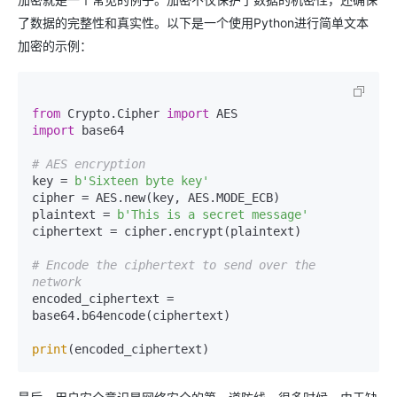
了数据的完整性和真实性。以下是一个使用Python进行简单文本
加密的示例：
from
 Crypto.Cipher 
import
import
 base64

# AES encryption
key = 
b'Sixteen byte key'
cipher = AES.new(key, AES.MODE_ECB)

plaintext = 
b'This is a secret message'
ciphertext = cipher.encrypt(plaintext)

# Encode the ciphertext to send over the 
network
encoded_ciphertext = 
base64.b64encode(ciphertext)

print