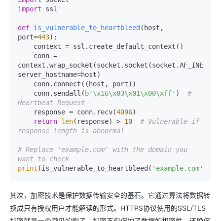
import
 ssl

def
is_vulnerable_to_heartbleed
(
host, 
port=
443
):

    context = ssl.create_default_context()

    conn = 
context.wrap_socket(socket.socket(socket.AF_INET), 
server_hostname=host)

    conn.connect((host, port))

    conn.sendall(
b'\x16\x03\x01\x00\xff'
)  
# 
Heartbeat Request
    response = conn.recv(
4096
)

return
len
(response) > 
10
# Vulnerable if 
response length is abnormal
# Replace 'example.com' with the domain you 
want to check
print
(is_vulnerable_to_heartbleed(
'example.com'
其次，加密技术是保护数据传输安全的基石。它通过算法将数据转
换成只有授权用户才能解读的形式。HTTPS协议使用的SSL/TLS
加密就是一个常见的例子。加密不仅保护了数据的机密性，还确保