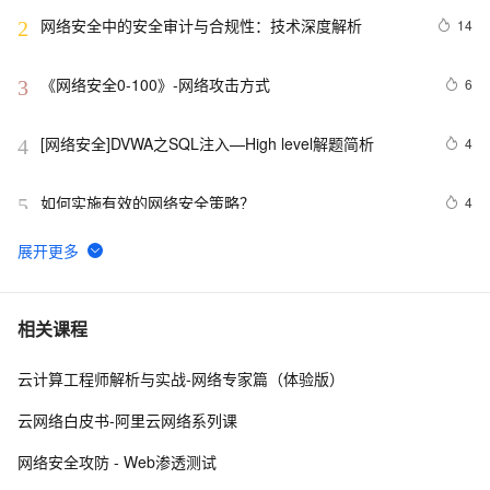
网络安全中的安全审计与合规性：技术深度解析
14
2
《网络安全0-100》-网络攻击方式
6
3
[网络安全]DVWA之SQL注入—High level解题简析
4
4
如何实施有效的网络安全策略？
4
5
【网络安全 | 网安工具】御剑WEB指纹识别系统使用详
12
6
析
网络安全产品之认识防非法外联系统
9
7
相关课程
云计算工程师解析与实战-网络专家篇（体验版）
亮相国家网络安全宣传周，阿里云全新展现云原生免疫防
5
8
线
云网络白皮书-阿里云网络系列课
深入理解SSL数字证书：定义、工作原理与网络安全的重
3
9
网络安全攻防 - Web渗透测试
要性