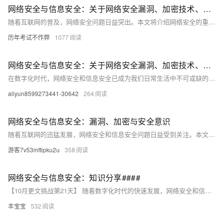
网络安全与信息安全：关于网络安全漏洞、加密技术、安全意识等方面的知识分享
随着互联网的普及，网络安全问题日益突出。本文将介绍网络安全的重要性，分析常见的网络安全漏洞及其危害，探讨加密技术在保障网络安全中的作用，并强调提高安全意识的必要性。通过本文的学习，读者将了解网络安全的基本概念和应对策略，提升个人和组织的网络安全防护能力。
历年考试不作弊
1077
网络安全与信息安全：关于网络安全漏洞、加密技术、安全意识等方面的知识分享
在数字化时代，网络安全和信息安全已成为我们日常生活中不可或缺的一部分。本文将深入探讨网络安全漏洞、加密技术和安全意识等方面的问题，并提供一些实用的建议和解决方案。我们将通过分析网络攻击的常见形式，揭示网络安全的脆弱性，并介绍如何利用加密技术来保护数据。此外，我们还将强调提高个人和企业的安全意识的重要性，以应对日益复杂的网络威胁。无论你是普通用户还是IT专业人士，这篇文章都将为你提供有价值的见解和指导。
aliyun8599273441-30642
264
网络安全与信息安全：漏洞、加密与安全意识
随着互联网的迅猛发展，网络安全和信息安全问题日益受到关注。本文深入探讨了网络安全漏洞、加密技术以及提高个人和组织的安全意识的重要性。通过分析常见的网络攻击手段如缓冲区溢出、SQL注入等，揭示了计算机系统中存在的缺陷及其潜在威胁。同时，详细介绍了对称加密和非对称加密算法的原理及应用场景，强调了数字签名和数字证书在验证信息完整性中的关键作用。此外，还讨论了培养良好上网习惯、定期备份数据等提升安全意识的方法，旨在帮助读者更好地理解和应对复杂的网络安全挑战。
游客7v53mftipku2u
358
网络安全与信息安全：知识分享####
【10月更文挑战第21天】 随着数字化时代的快速发展，网络安全和信息安全已成为个人和企业不可忽视的关键问题。本文将探讨网络安全漏洞、加密技术以及安全意识的重要性，并提供一些实用的建议，帮助读者提高自身的网络安全防护能力。 ####
丰宝宝
532