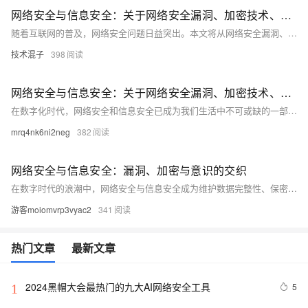
网络安全与信息安全：关于网络安全漏洞、加密技术、安全意识等方面的知识分享
随着互联网的普及，网络安全问题日益突出。本文将从网络安全漏洞、加密技术和安全意识三个方面进行探讨，旨在提高读者对网络安全的认识和防范能力。通过分析常见的网络安全漏洞，介绍加密技术的基本原理和应用，以及强调安全意识的重要性，帮助读者更好地保护自己的网络信息安全。
技术混子
398
网络安全与信息安全：关于网络安全漏洞、加密技术、安全意识等方面的知识分享
在数字化时代，网络安全和信息安全已成为我们生活中不可或缺的一部分。本文将介绍网络安全漏洞、加密技术和安全意识等方面的内容，并提供一些实用的代码示例。通过阅读本文，您将了解到如何保护自己的网络安全，以及如何提高自己的信息安全意识。
mrq4nk6ni2neg
382
网络安全与信息安全：漏洞、加密与意识的交织
在数字时代的浪潮中，网络安全与信息安全成为维护数据完整性、保密性和可用性的关键。本文深入探讨了网络安全中的漏洞概念、加密技术的应用以及提升安全意识的重要性。通过实际案例分析，揭示了网络攻击的常见模式和防御策略，强调了教育和技术并重的安全理念。旨在为读者提供一套全面的网络安全知识框架，从而在日益复杂的网络环境中保护个人和组织的资产安全。
游客moiomvrp3vyac2
341
热门文章
最新文章
2024黑帽大会最热门的九大AI网络安全工具
5
1