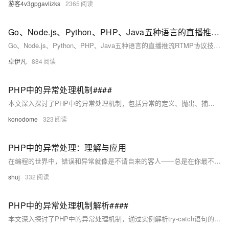
游客4v3gpgavlizks
2365
Go、Node.js、Python、PHP、Java五种语言的直播推流RTMP协议技术实施方案和思路-优雅草卓伊凡
Go、Node.js、Python、PHP、Java五种语言的直播推流RTMP协议技术实施方案和思路-优雅草卓伊凡
卓伊凡
884
PHP中的异常处理机制####
本文深入探讨了PHP中的异常处理机制，包括异常的定义、抛出、捕获以及自定义异常类的创建。通过实例代码展示了如何在实际应用中有效地使用try-catch语句来提高代码的健壮性和可维护性。此外，还介绍了finally块的作用及其在资源管理中的应用。 ####
konodome
323
PHP中的异常处理：理解与应用
在编程的世界中，错误和异常就像是不请自来的客人——总是在你最不希望它们出现的时候敲门。对于PHP开发者来说，学会优雅地处理这些“不速之客”是提升代码质量和用户体验的关键。本文将带你深入理解PHP中的异常处理机制，通过实际的代码示例，展示如何捕获、处理以及自定义异常，让你的应用程序更加健壮和灵活。准备好迎接挑战，让我们共同探索PHP异常处理的奥秘吧！
shuj
332
PHP中的异常处理机制解析####
本文深入探讨了PHP中的异常处理机制，通过实例解析try-catch语句的用法，并对比传统错误处理方式，揭示其在提升代码健壮性与可维护性方面的优势。文章还简要介绍了自定义异常类的创建及其应用场景，为开发者提供实用的技术参考。 ####