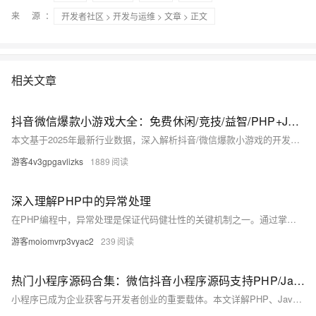
来 源：
开发者社区
>
开发与运维
>
文章
> 正文
相关文章
抖音微信爆款小游戏大全：免费休闲/竞技/益智/PHP+Java全筏开源开发
本文基于2025年最新行业数据，深入解析抖音/微信爆款小游戏的开发逻辑，重点讲解PHP+Java双引擎架构实战，涵盖技术选型、架构设计、性能优化与开源生态，提供完整开源工具链，助力开发者从理论到落地打造高留存、高并发的小游戏产品。
游客4v3gpgavlizks
1889
深入理解PHP中的异常处理
在PHP编程中，异常处理是保证代码健壮性的关键机制之一。通过掌握正确的异常处理策略，开发者可以有效预防和应对程序运行过程中的意外情况，从而提升应用程序的稳定性和用户体验。本文将深入浅出地介绍PHP异常处理的基本概念、实践方法以及如何通过自定义异常来增强代码的可维护性和扩展性。
游客moiomvrp3vyac2
239
热门小程序源码合集：微信抖音小程序源码支持PHP/Java/uni-app完整项目实践指南
小程序已成为企业获客与开发者创业的重要载体。本文详解PHP、Java、uni-app三大技术栈在电商、工具、服务类小程序中的源码应用，提供从开发到部署的全流程指南，并分享选型避坑与商业化落地策略，助力开发者高效构建稳定可扩展项目。