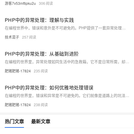
游客7v53mftipku2u
306
PHP中的异常处理：理解与实践
在编程世界中，错误和意外是不可避免的。PHP提供了一套异常处理机制，帮助开发者优雅地管理这些问题。本文将引导你理解PHP中异常处理的基本概念，并通过实际代码示例展示如何捕获和处理异常。我们将从基础开始，逐步深入，确保你能掌握这一技能。
技术混子
257
PHP中的异常处理：从基础到进阶
在编程的世界里，异常处理如同生活中的急救箱，它不是日常所需，却能在关键时刻挽救程序的“生命”。本文将带你深入PHP的异常处理机制，从抛出、捕获到自定义异常，一步步构建你的代码“安全网”。准备好，让我们一起探索如何在PHP代码中优雅地处理那些不请自来的错误和异常。
肥猪肥猪-17824
235
PHP中的异常处理：如何优雅地处理错误
在编程的世界里，错误和异常是不可避免的。它们就像是道路上的坑洼，让我们的代码旅程充满颠簸。但是，如果我们能够学会优雅地处理这些异常，我们的代码之旅就能变得更加顺畅。本文将带你了解PHP中的异常处理机制，教你如何捕获、处理和抛出异常，让你的代码更加健壮和可靠。让我们一起踏上这段旅程，探索PHP中异常处理的世界吧！
肥猪肥猪-17824
238
热门文章
最新文章