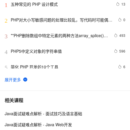
五种常见的 PHP 设计模式
13
1
PHP对大小写敏感问题的处理比较乱，写代码时可能偶尔
0
2
出问题，所以这里总结一下。以便用到的出现错误
**PHP删除数组中特定元素的两种方法array_splice()和
493
3
unset()
PHP5中定义对象的字符串值
596
4
简化 PHP 开发的10个工具
6
5
PHP 接口
9
6
使用消息服务(MNS)订阅阿里云物联网平台设备消息PHP
1
7
相关课程
示例参考
Java面试疑难点解析 - 面试技巧及语言基础
PHP设计模式：单例模式
692
8
Java面试疑难点解析 - Java Web开发
PHP时间
698