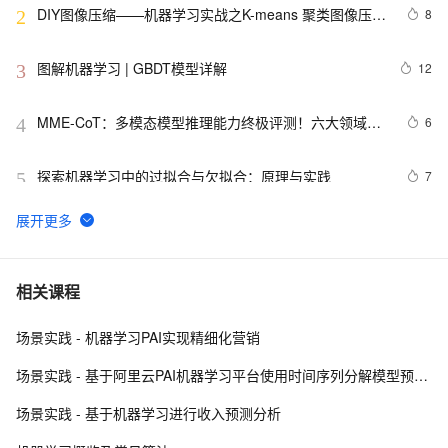
DIY图像压缩——机器学习实战之K-means 聚类图像压
8
2
缩：色彩量化
图解机器学习 | GBDT模型详解
12
3
MME-CoT：多模态模型推理能力终极评测！六大领域细
6
4
粒度评估，港中大等机构联合推出
探索机器学习中的过拟合与欠拟合：原理与实践
7
5
利用机器学习进行股票市场预测
7
6
分布式机器学习系统：设计原理、优化策略与实践经验
13
7
相关课程
场景实践 - 机器学习PAI实现精细化营销
开源机器学习平台 Alink 1.1.1 在易用性上有哪些优化？
5
8
场景实践 - 基于阿里云PAI机器学习平台使用时间序列分解模型预测商品销量
机器学习面试笔试知识点-贝叶斯网络(Bayesian 
8
9
场景实践 - 基于机器学习进行收入预测分析
Network) 、马尔科夫(Markov) 和主题模型(T M)1
FFA 2021 专场解读 - 生产实践 / 机器学习
3