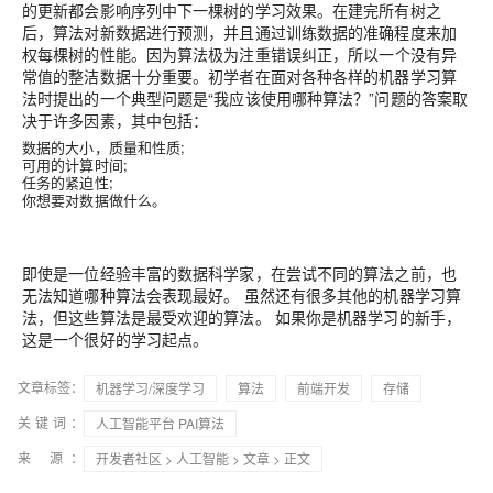
的更新都会影响序列中下一棵树的学习效果。在建完所有树之
后，算法对新数据进行预测，并且通过训练数据的准确程度来加
权每棵树的性能。
因为算法极为注重错误纠正，所以一个没有异
常值的整洁数据十分重要。
初学者在面对各种各样的机器学习算
法时提出的一个典型问题是“我应该使用哪种算法？”问题的答案取
决于许多因素，其中包括：
数据的大小，质量和性质;
可用的计算时间;
任务的紧迫性;
你想要对数据做什么。
即使是一位经验丰富的数据科学家，在尝试不同的算法之前，也
无法知道哪种算法会表现最好。 虽然还有很多其他的机器学习算
法，但这些算法是最受欢迎的算法。 如果你是机器学习的新手，
这是一个很好的学习起点。
文章标签：
机器学习/深度学习
算法
前端开发
存储
关键词：
人工智能平台 PAI算法
来 源：
开发者社区
>
人工智能
>
文章
> 正文