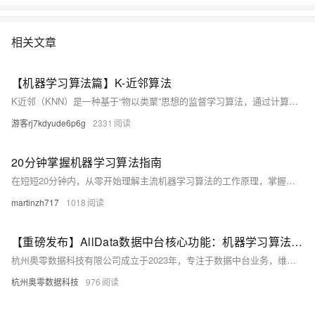
相关文章
【机器学习算法篇】K-近邻算法
K近邻（KNN）是一种基于“物以类聚”思想的监督学习算法，通过计算样本间距离，选取最近K个邻居投票决定类别。支持多种距离度量，如欧式、曼哈顿、余弦相似度等，适用于分类与回归任务。结合Scikit-learn可高效实现，需合理选择K值并进行数据预处理，常用于鸢尾花分类等经典案例。（238字）
游客rj7kdyude6p6g
2331
20分钟掌握机器学习算法指南
在短短20分钟内，从零开始理解主流机器学习算法的工作原理，掌握算法选择策略，并建立对神经网络的直观认识。本文用通俗易懂的语言和生动的比喻，帮助你告别算法选择的困惑，轻松踏入AI的大门。
martinzh717
1018
【重磅发布】AllData数据中台核心功能：机器学习算法平台
杭州奥零数据科技有限公司成立于2023年，专注于数据中台业务，维护开源项目AllData并提供商业版解决方案。AllData提供数据集成、存储、开发、治理及BI展示等一站式服务，支持AI大模型应用，助力企业高效利用数据价值。
杭州奥零数据科技
976