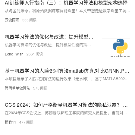
AI训练师入行指南（三）：机器学习算法和模型架构选择
从淘金到雕琢，将原始数据炼成智能珠宝！本文带您走进数字珠宝工坊，用算法工具打磨数据金砂。从基础的经典算法到精密的深度学习模型，结合电商、医疗、金融等场景实战，手把手教您选择合适工具，打造价值连城的智能应用。掌握AutoML改装套件与模型蒸馏术，让复杂问题迎刃而解。握紧算法刻刀，为数字世界雕刻文明！
云流雨洄
555
机器学习算法的优化与改进：提升模型性能的策略与方法
机器学习算法的优化与改进：提升模型性能的策略与方法
Echo_Wish
2661
基于机器学习的人脸识别算法matlab仿真,对比GRNN,PNN,DNN以及BP四种网络
本项目展示了人脸识别算法的运行效果（无水印），基于MATLAB2022A开发。核心程序包含详细中文注释及操作视频。理论部分介绍了广义回归神经网络（GRNN）、概率神经网络（PNN）、深度神经网络（DNN）和反向传播（BP）神经网络在人脸识别中的应用，涵盖各算法的结构特点与性能比较。
简简单单做算法
575
CCS 2024：如何严格衡量机器学习算法的隐私泄露？ ETH有了新发现
在2024年CCS会议上，苏黎世联邦理工学院的研究人员提出，当前对机器学习隐私保护措施的评估可能存在严重误导。研究通过LiRA攻击评估了五种经验性隐私保护措施（HAMP、RelaxLoss、SELENA、DFKD和SSL），发现现有方法忽视最脆弱数据点、使用较弱攻击且未与实际差分隐私基线比较。结果表明这些措施在更强攻击下表现不佳，而强大的差分隐私基线则提供了更好的隐私-效用权衡。
楠竹11
477