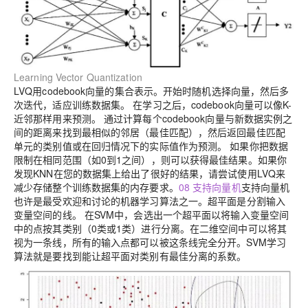
Learning Vector Quantization
LVQ用codebook向量的集合表示。开始时随机选择向量，然后多
次迭代，适应训练数据集。 在学习之后，codebook向量可以像K-
近邻那样用来预测。 通过计算每个codebook向量与新数据实例之
间的距离来找到最相似的邻居（最佳匹配），然后返回最佳匹配
单元的类别值或在回归情况下的实际值作为预测。 如果你把数据
限制在相同范围（如0到1之间），则可以获得最佳结果。
如果你
发现KNN在您的数据集上给出了很好的结果，请尝试使用LVQ来
减少存储整个训练数据集的内存要求。
08 支持向量机
支持向量机
也许是最受欢迎和讨论的机器学习算法之一。
超平面是分割输入
变量空间的线。 在SVM中，会选出一个超平面以将输入变量空间
中的点按其类别（0类或1类）进行分离。在二维空间中可以将其
视为一条线，所有的输入点都可以被这条线完全分开。SVM学习
算法就是要找到能让超平面对类别有最佳分离的系数。