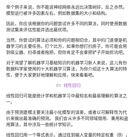
举个例子来说，你不能说神经网络永远比决策树好，反之亦然。
模型运行被许多因素左右，例如数据集的大小和结构。
因此，你应该根据你的问题尝试许多不同的算法，同时使用数据
测试集来评估性能并选出最优项。
当然，你尝试的算法必须和你的问题相切合，其中的门道便是机
器学习的主要任务。打个比方，如果你想打扫房子，你可能会用
到吸尘器、扫帚或者拖把，但你肯定不会拿把铲子开始挖坑吧。
对于渴望了解机器学习基础知识的机器学习新人来说，这儿有份
数据科学家使用的十大机器学习算法，
为你介绍这十大算法的特
性，便于大家更好地理解和应用，快来看看吧。
01 线性回归
线性回归可能是统计学和机器学习中最知名和最易理解的算法之
一。
由于预测建模主要关注最小化模型的误差，或者以可解释性为代
价来做出最准确的预测。 我们会从许多不同领域借用、重用和盗
用算法，其中涉及一些统计学知识。
线性回归用一个等式表示，通过找到输入变量的特定权重（B），