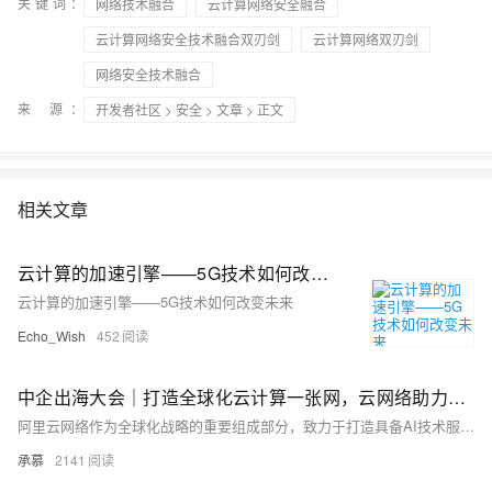
关键词：
网络技术融合
云计算网络安全融合
云计算网络安全技术融合双刃剑
云计算网络双刃剑
网络安全技术融合
来 源：
开发者社区
>
安全
>
文章
> 正文
相关文章
云计算的加速引擎——5G技术如何改变未来
云计算的加速引擎——5G技术如何改变未来
Echo_Wish
452
中企出海大会｜打造全球化云计算一张网，云网络助力中企出海和AI创新
阿里云网络作为全球化战略的重要组成部分，致力于打造具备AI技术服务能力和全球竞争力的云计算网络。通过高质量互联网服务、全球化网络覆盖等措施，支持企业高效出海。过去一年，阿里云持续加大基础设施投入，优化海外EIP、GA产品，强化金融科技与AI场景支持。例如，携程、美的等企业借助阿里云实现业务全球化；同时，阿里云网络在弹性、安全及性能方面不断升级，推动中企迎接AI浪潮并服务全球用户。
承慕
2141