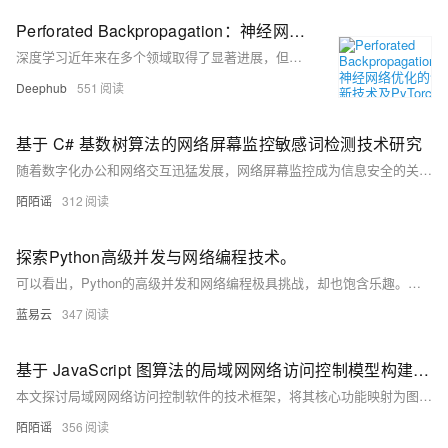
Perforated Backpropagation：神经网络优化的创新技术及PyTorch使用指南
深度学习近年来在多个领域取得了显著进展，但其核心组件——人工神经元和反向传播算法自提出以来鲜有根本性突破。穿孔反向传播（Perforated Backpropagation）技术通过引入“树突”机制，模仿生物神经元的计算能力，实现了对传统神经元的增强。该技术利用基于协方差的损失函数训练树突节点，使其能够识别神经元分类中的异常模式，从而提升整体网络性能。实验表明，该方法不仅可提高模型精度（如BERT模型准确率提升3%-17%），还能实现高效模型压缩（参数减少44%而无性能损失）。这一革新为深度学习的基础构建模块带来了新的可能性，尤其适用于边缘设备和大规模模型优化场景。
Deephub
551
基于 C# 基数树算法的网络屏幕监控敏感词检测技术研究
随着数字化办公和网络交互迅猛发展，网络屏幕监控成为信息安全的关键。基数树（Trie Tree）凭借高效的字符串处理能力，在敏感词检测中表现出色。结合C#语言，可构建高时效、高准确率的敏感词识别模块，提升网络安全防护能力。
陌陌谣
312
探索Python高级并发与网络编程技术。
可以看出，Python的高级并发和网络编程极具挑战，却也饱含乐趣。探索这些技术，你将会发现：它们好比是Python世界的海洋，有穿越风暴的波涛，也有寂静深海的奇妙。开始旅途，探索无尽可能吧！
蓝易云
347
基于 JavaScript 图算法的局域网网络访问控制模型构建及局域网禁止上网软件的技术实现路径研究
本文探讨局域网网络访问控制软件的技术框架，将其核心功能映射为图论模型，通过节点与边表示终端设备及访问关系。以JavaScript实现DFS算法，模拟访问权限判断，优化动态策略更新与多层级访问控制。结合流量监控数据，提升网络安全响应能力，为企业自主研发提供理论支持，推动智能化演进，助力数字化管理。
陌陌谣
356