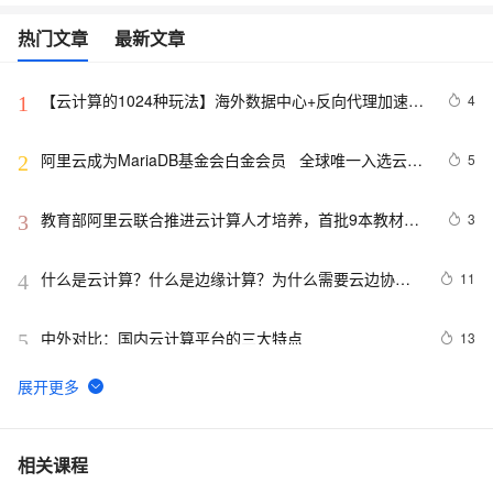
热门文章
最新文章
【云计算的1024种玩法】海外数据中心+反向代理加速企
4
1
业官网的海外访问体验
阿里云成为MariaDB基金会白金会员   全球唯一入选云计
5
2
算公司
教育部阿里云联合推进云计算人才培养，首批9本教材出
3
3
版
什么是云计算？什么是边缘计算？为什么需要云边协
11
4
同？
中外对比：国内云计算平台的三大特点
13
5
《阿里云认证的解析与实战-云计算ACP认证》——前言
6
6
——二、云计算认证体系介绍
🚀 阿里云计算巢一键部署 OpenManus 社区版：释放 AI 
10
7
相关课程
生产力的终极解决方案