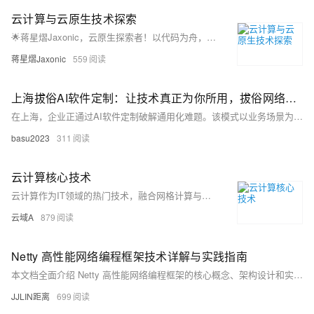
云计算与云原生技术探索
🌟蒋星熠Jaxonic，云原生探索者！以代码为舟，遨游技术星河。专注容器化、微服务、K8s与DevOps，践行GitOps理念，拥抱多云未来。用架构编织星辰，让创新照亮极客征途！
蒋星熠Jaxonic
559
上海拔俗AI软件定制：让技术真正为你所用，拔俗网络这样做
在上海，企业正通过AI软件定制破解通用化难题。该模式以业务场景为核心，量身打造智能解决方案，涵盖场景化模型开发、模块化架构设计与数据闭环优化三大技术维度，推动技术与业务深度融合，助力企业实现高效、可持续的数字化转型。
basu2023
311
云计算核心技术
云计算作为IT领域的热门技术，融合网格计算与虚拟化，通过资源池和分布式存储提供高效计算与存储服务。其架构涵盖物理资源、资源池、管理中间件及SOA构建层，关键技术包括虚拟化、海量数据处理、资源调度、服务管理及云平台，旨在实现低成本、高可靠、可扩展的服务交付。
云域A
879
Netty 高性能网络编程框架技术详解与实践指南
本文档全面介绍 Netty 高性能网络编程框架的核心概念、架构设计和实践应用。作为 Java 领域最优秀的 NIO 框架之一，Netty 提供了异步事件驱动的网络应用程序框架，用于快速开发可维护的高性能协议服务器和客户端。本文将深入探讨其 Reactor 模型、ChannelPipeline、编解码器、内存管理等核心机制，帮助开发者构建高性能的网络应用系统。
JJLIN距离
699