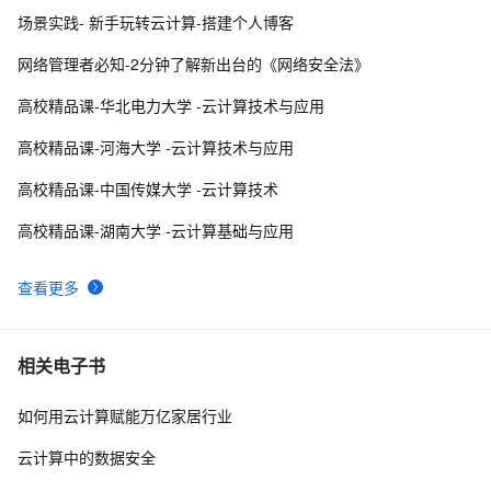
场景实践- 新手玩转云计算-搭建个人博客
云计算|OpenStack|社区版OpenStack安装部署文档（十
6
8
三--- 自制镜像---Linux和Windows镜像）
网络管理者必知-2分钟了解新出台的《网络安全法》
「云计算」什么是不可变的基础设施？
5
9
高校精品课-华北电力大学 -云计算技术与应用
阿里云计算巢 x MemVerge | 大内存云上联合解决方案速
7
10
高校精品课-河海大学 -云计算技术与应用
览
高校精品课-中国传媒大学 -云计算技术
高校精品课-湖南大学 -云计算基础与应用
查看更多
相关电子书
如何用云计算赋能万亿家居行业
云计算中的数据安全