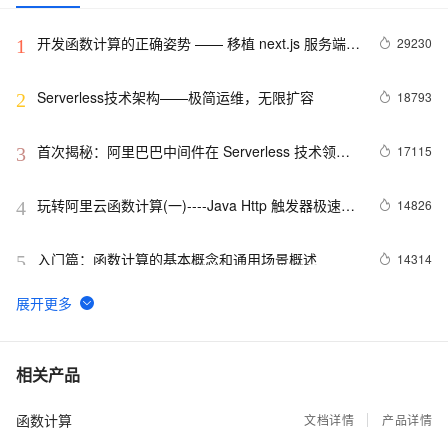
开发函数计算的正确姿势 —— 移植 next.js 服务端渲
29230
1
染框架
Serverless技术架构——极简运维，无限扩容
18793
2
首次揭秘：阿里巴巴中间件在 Serverless 技术领域
17115
3
的探索
玩转阿里云函数计算(一)----Java Http 触发器极速迁
14826
4
移传统 Spring 应用
入门篇：函数计算的基本概念和通用场景概述
14314
5
php runtime 中 headers already sent 问题解决方案
13879
6
实践篇：搭建无服务器应用--函数计算+API网关+云
12424
7
相关产品
市场（提供手机号归属地查询服务）
函数计算
大道至简 - 基于Docker的Serverless探索之旅
文档详情
产品详情
11948
8