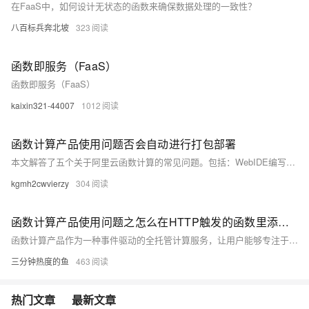
在FaaS中，如何设计无状态的函数来确保数据处理的一致性？
八百标兵奔北坡
323
函数即服务（FaaS）
函数即服务（FaaS）
kaixin321-44007
1012
函数计算产品使用问题否会自动进行打包部署
本文解答了五个关于阿里云函数计算的常见问题。包括：WebIDE编写的Node.js代码如何自动打包部署；如何为fc-stable-diffusion-plus开启API功能；如何在代码中主动结束实例并重启新实例处理触发器；如何在Koa中读取invoke事件消息；以及解决异步事件未触发的问题。提供了详细的解决方案和注意事项，帮助用户更好地理解和使用函数计算服务。[查看详情](https://developer.aliyun.com/ask/649609)
kgmh2cwvierzy
304
函数计算产品使用问题之怎么在HTTP触发的函数里添加或读取自定义头部
函数计算产品作为一种事件驱动的全托管计算服务，让用户能够专注于业务逻辑的编写，而无需关心底层服务器的管理与运维。你可以有效地利用函数计算产品来支撑各类应用场景，从简单的数据处理到复杂的业务逻辑，实现快速、高效、低成本的云上部署与运维。以下是一些关于使用函数计算产品的合集和要点，帮助你更好地理解和应用这一服务。
三分钟热度的鱼
463
热门文章
最新文章