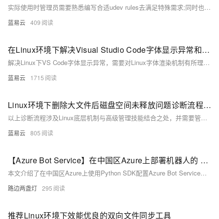
实际使用时管理员需要熟悉编写合适udev rules去满足特殊需求;同时也需要注意避免编写过度复杂导致无法预料结果rules.UDEVD虽然稳健但错误配置可能导致无法预料问题因此需谨慎处理相关配置工作.
蓝易云
409
在Linux环境下解决Visual Studio Code字体显示异常和字体替换方法。
解决Linux下VS Code字体显示异常，需要对Linux字体渲染机制有所理解，并对VS Code的配置选项进行合理设置。替换字体时则要通过系统字体配置或VS Code设置来完成。通过上述方法，可以有效地解决字体显示问题，从而提升代码编辑的视觉体验。
蓝易云
1715
Linux环境下删除大文件后磁盘空间未释放问题诊断流程。
以上诊断流程涉及Linux底层机制与高级管理技能结合之处，并需要管理员根据实际环境灵活调整诊断策略与解决方案。
蓝易云
805
【Azure Bot Service】在中国区Azure上部署机器人的 Python 版配置
本文介绍了在中国区Azure上使用Python SDK配置Azure Bot Service时遇到的问题及解决方案，涵盖参数设置与适配器配置，适用于希望在Azure中国区部署Python机器人的开发者。
路边两盏灯
295
推荐Linux环境下效能优良的双向文件同步工具