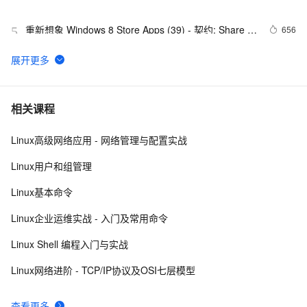
MILESTONES
重新想象 Windows 8 Store Apps (39) - 契约: Share 
656
5
Contract
基于java考研线上自习室 App 的设计与实现附完整代码
4
6
而桌面app向来是web前端开发开发人员下意识的避开方
2
7
相关课程
Linux高级网络应用 - 网络管理与配置实战
《101 Windows Phone 7 Apps》读书笔记-
3
8
PASSWORDS & SECRETS
Linux用户和组管理
最佳实践3：用通义灵码开发一款 App
9
9
Linux基本命令
uni-app脚手架踩坑记（上）
6
10
Linux企业运维实战 - 入门及常用命令
Linux Shell 编程入门与实战
Linux网络进阶 - TCP/IP协议及OSI七层模型
查看更多