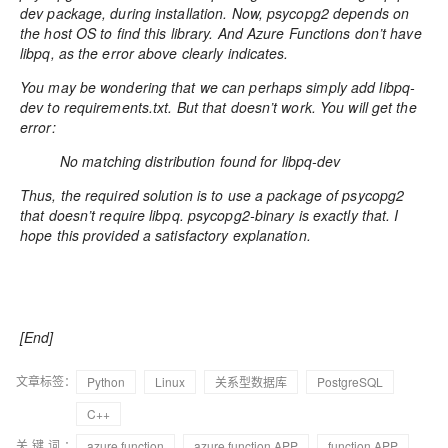
dev package, during installation. Now, psycopg2 depends on
the host OS to find this library. And Azure Functions don’t have
libpq, as the error above clearly indicates.
You may be wondering that we can perhaps simply add libpq-
dev to requirements.txt. But that doesn’t work. You will get the
error:
No matching distribution found for libpq-dev
Thus, the required solution is to use a package of psycopg2
that doesn’t require libpq. psycopg2-binary is exactly that. I
hope this provided a satisfactory explanation.
[End]
文章标签：
Python
Linux
关系型数据库
PostgreSQL
C++
关键词：
azure function
azure function APP
function APP