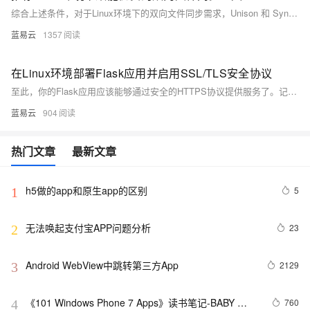
综合上述条件，对于Linux环境下的双向文件同步需求，Unison 和 Syncthing 是两个非常出色的选择。它们都有良好的社区支持和文档资源，适用于不同规模的环境，从个人使用到商业部署。Unison 特别适合那些需要手动干预同步过程、需要处理文件冲突解决的场景。而 Syncthing 更加现代化，适合需要自动、实时的数据同步与备份的环境。对于选择哪一个，这将取决于个人的使用场景和具体需求。
蓝易云
1357
在Linux环境部署Flask应用并启用SSL/TLS安全协议
至此，你的Flask应用应该能够通过安全的HTTPS协议提供服务了。记得定期更新SSL证书，Certbot可以帮你自动更新证书。可以设定cronjob以实现这一点。
蓝易云
904
热门文章
最新文章
h5做的app和原生app的区别
5
1
无法唤起支付宝APP问题分析
23
2
Android WebView中跳转第三方App
2129
3
《101 Windows Phone 7 Apps》读书笔记-BABY 
760
4