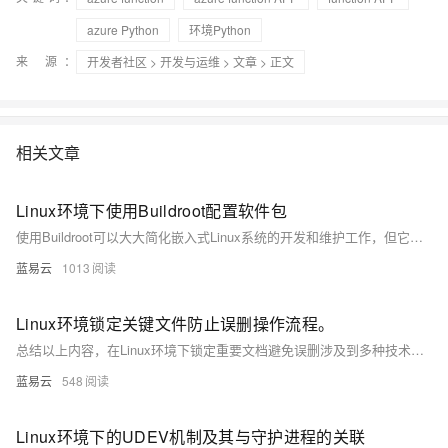
azure Python
环境Python
来 源：
开发者社区
>
开发与运维
>
文章
> 正文
相关文章
Linux环境下使用Buildroot配置软件包
使用Buildroot可以大大简化嵌入式Linux系统的开发和维护工作，但它需要对Linux系统和交叉编译有深入的理解。通过上述步骤，可以有效地配置和定制软件包，为特定的嵌入式应用构建高效、稳定的系统。
蓝易云
1013
Linux环境锁定关键文件防止误删操作流程。
总结以上内容，在Linux环境下锁定重要文档避免误删涉及到多种技术手段与策略组合运作, 包括但不限于利用chatter指挥官固化文档状态至只读模式、运作ACL精准调整访问权利列表、编排自动化流程简
蓝易云
548
Linux环境下的UDEV机制及其与守护进程的关联