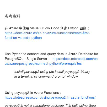
参考资料
在 Azure 中使用 Visual Studio Code 创建 Python 函数
：
https://docs.azure.cn/zh-cn/azure-functions/create-first-
function-vs-code-python
Use Python to connect and query data in Azure Database for
PostgreSQL - Single Server
：
https://docs.microsoft.com/en-
us/azure/postgresql/connect-python#prerequisites
Install psycopg2 using pip install psycopg2-binary
in a terminal or command prompt window.
Using psycopg2 in Azure Functions
:
https://iotespresso.com/using-psycopg2-in-azure-functions/
psycopg2 is not a standalone package. It is built using libpq-