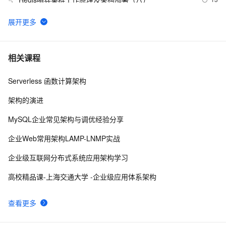
5
【AI系统】LLVM 架构设计和原理
14
6
深入Linux内核架构：操作系统的核心奥秘
17
7
相关课程
Serverless 函数计算架构
Flutter Provider状态管理---MVVM架构实战
6
8
架构的演进
基于 Serverless 架构的 CI/CD 框架：Serverless-cd
3
9
MySQL企业常见架构与调优经验分享
基于 Serverless 架构的头像漫画风处理小程序
5
10
企业Web常用架构LAMP-LNMP实战
企业级互联网分布式系统应用架构学习
高校精品课-上海交通大学 -企业级应用体系架构
查看更多