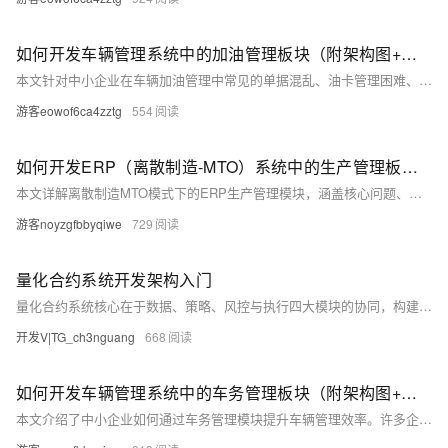
如何开发车辆管理系统中的加油管理板块（附架构图+流程图+代码参考）
本文针对中小企业在车辆加油管理中常见的单据混乱、油卡管理困难、对账困难等问题，提出了一套完整的系统化解决方案。内容涵盖车辆管理系统（VMS）的核心功能、加油管理模块的设计要点、数据库模型、系统架构、关键业务流程、API设计与实现示例、前端展示参考（React + Antd）、开发技巧与工程化建议等。通过构建加油管理系统，企业可实现燃油费用的透明化、自动化对账、异常检测与数据分析，从而降低运营成本、提升管理效率。适合希望通过技术手段优化车辆管理的企业技术人员与管理者参考。
游客eowof6ca4zztg
554
如何开发ERP（离散制造-MTO）系统中的生产管理板块（附架构图+流程图+代码参考）
本文详解离散制造MTO模式下的ERP生产管理模块，涵盖核心问题、系统架构、关键流程、开发技巧及数据库设计，助力企业打通计划与执行“最后一公里”，提升交付率、降低库存与浪费。
游客noyzgfbbyqiwe
729
量化合约系统开发架构入门
量化合约系统核心在于数据、策略、风控与执行四大模块的协同，构建从数据到决策再到执行的闭环工作流。强调可追溯、可复现与可观测性，避免常见误区如重回测轻验证、忽视数据质量或滞后风控。初学者应以MVP为起点，结合回测框架与实时风控实践，逐步迭代。详见相关入门与实战资料。
开发V|TG_ch3nguang
668
如何开发车辆管理系统中的车务管理板块（附架构图+流程图+代码参考）
本文介绍了中小企业如何通过车务管理模块提升车辆管理效率。许多企业在管理车辆时仍依赖人工流程，导致违章处理延误、年检过期、维修费用虚高等问题频发。将这些流程数字化，可显著降低合规风险、提升维修追溯性、优化调度与资产利用率。文章详细介绍了车务管理模块的功能清单、数据模型、系统架构、API与前端设计、开发技巧与落地建议，以及实现效果与验收标准。同时提供了数据库建表SQL、后端Node.js/TypeScript代码示例与前端React表单设计参考，帮助企业快速搭建并上线系统，实现合规与成本控制的双重优化。