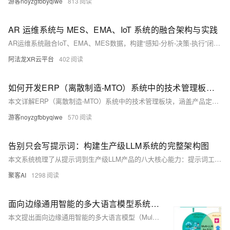
游客noyzgfbbyqiwe
813
AR 运维系统与 MES、EMA、IoT 系统的融合架构与实践
AR运维系统融合IoT、EMA、MES数据，构建“感知-分析-决策-执行”闭环。通过AR终端实现设备数据可视化，实时呈现温度、工单等信息，提升运维效率与生产可靠性。（238字）
阿法龙XR云平台
402
如何开发ERP（离散制造-MTO）系统中的技术管理板块（附架构图+流程图+代码参考）
本文详解ERP（离散制造-MTO）系统中的技术管理板块，涵盖产品定义、BOM、工序、工艺文件及变更控制的结构化与系统化管理。内容包括技术管理的核心目标、总体架构、关键组件、业务流程、开发技巧与最佳实践，并提供完整的参考代码，助力企业将技术数据转化为可执行的生产指令，提升制造效率与质量。
游客noyzgfbbyqiwe
570
告别只会写提示词：构建生产级LLM系统的完整架构图​
本文系统梳理了从提示词到生产级LLM产品的八大核心能力：提示词工程、上下文工程、微调、RAG、智能体开发、部署、优化与可观测性，助你构建可落地、可迭代的AI产品体系。
聚客AI
1298
面向边缘通用智能的多大语言模型系统：架构、信任与编排——论文阅读
本文提出面向边缘通用智能的多大语言模型（Multi-LLM）系统，通过协同架构、信任机制与动态编排，突破传统边缘AI的局限。融合合作、竞争与集成三种范式，结合模型压缩、分布式推理与上下文优化技术，实现高效、可靠、低延迟的边缘智能，推动复杂场景下的泛化与自主决策能力。