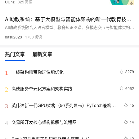
UUhz
825
AI助教系统：基于大模型与智能体架构的新一代教育技术引擎
AI助教系统融合大语言模型、教育知识图谱、多模态交互与智能体架构，实现精准学情诊断、个性化辅导与主动教学。支持图文语音输入，本地化部署保障隐私，重构“教、学、评、辅”全链路，推动因材施教落地，助力教育数字化转型。（238字）
basu2023
1738
热门文章
最新文章
一线架构师带你玩性能优化
8279
1
高德服务单元化方案和架构实践
6962
2
英伟达新一代GPU架构（50系列显卡）PyTorch兼容性
45
3
解决方案
交易所开发核心架构拆解与流程图
14
4
Redis哨兵集群工作原理及架构部署（八）
13