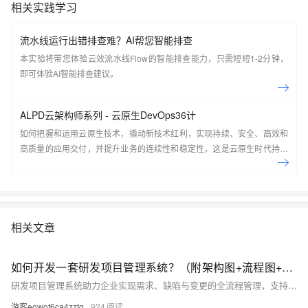
相关实践学习
流水线运行出错排查难？AI帮您智能排查
本实验将带您体验云效流水线Flow的智能排查能力，只需短短1-2分钟，
即可体验AI智能排查建议。
ALPD云架构师系列 - 云原生DevOps36计
如何把握和运用云原生技术，撬动新技术红利，实现持续、安全、高效和
高质量的应用交付，并提升业务的连续性和稳定性，这是云原生时代持续
交付共同面对的机会和挑战。本课程由阿里云开发者学堂和阿里云云效共
同出品，是ALPD方法学云架构师系列的核心课程之一，适合架构师、企
业工程效能负责人、对DevOps感兴趣的研发、测试、运维。 课程目标 前
沿技术：了解云原生下DevOps的正确姿势，享受云原生带来的技术红利
系统知识：全局视角看软件研发生命周期，系统学习DevOps实践技能 课
相关文章
程大纲： 云原生开发和交付：云研发时代软件交付的挑战与云原生工程实
践 云原生开发、运行基础设施：无差别的开发、运行环境 自动部署：构建
如何开发一套研发项目管理系统？（附架构图+流程图+代码参考）
可靠高效的应用发布体系 持续交付：建立团队协同交付的流程和流水线 质
量守护：构建和维护测试和质量守护体系 安全保障：打造可信交付的安全
研发项目管理系统助力企业实现需求、缺陷与变更的全流程管理，支持看板可视化、数据化决策与成本优化。系统以MVP模式快速上线，核心功能包括需求看板、缺陷闭环、自动日报及关键指标分析，助力中小企业提升交付效率与协作质量。
保障体系 建立持续反馈和持续改进闭环
游客eowof6ca4zztg
924