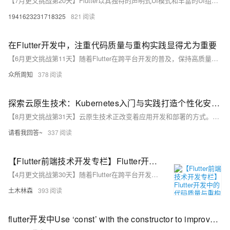
【7月更文挑战第20天】Flutter以其独特的声明式UI模式和丰富的UI组件库，为移动应用开发提供了强大的支持。通过深入理解Flutter的UI设计模式和实现技巧，开发者可以构建出高性能、可维护性强的UI界面。同时，随着Flutter生态的不断完善和发展，相信未来Flutter将在移动应用开发领域发挥更加重要的作用。
1941623231718325
821
在Flutter开发中，注重代码质量与重构实践显得尤为重要
【6月更文挑战第11天】随着Flutter在跨平台开发的普及，保持高质量代码成为开发者关注的重点。良好的代码质量关乎应用性能、稳定性和开发效率。为提升Flutter代码质量，开发者应遵循最佳实践，编写可读性高的代码，实施代码审查和自动化测试。重构实践在应对代码复杂性时也至关重要，包括识别重构时机、制定计划、逐步操作及利用重构工具。注重代码质量和重构是Flutter开发成功的关键。
众所周知
378
探索云原生技术：Kubernetes入门与实践打造个性化安卓应用：从零开始的Flutter之旅
【8月更文挑战第31天】云原生技术正改变着应用开发和部署的方式。本文将带你了解云原生的基石——Kubernetes，通过实际的代码示例，从安装到部署一个简单的应用，让你迅速掌握Kubernetes的核心概念和操作方法。无论你是初学者还是有一定经验的开发者，这篇文章都将成为你进入云原生世界的桥梁。
请看我回答~
337
【Flutter前端技术开发专栏】Flutter开发中的代码质量与重构实践
【4月更文挑战第30天】随着Flutter在跨平台开发的普及，保证代码质量成为开发者关注的重点。优质代码能确保应用性能与稳定性，提高开发效率。关键策略包括遵循最佳实践，编写可读性强的代码，实施代码审查和自动化测试。重构实践在项目扩展时尤为重要，适时重构能优化结构，降低维护成本。开发者应重视代码质量和重构，以促进项目成功。
土木林森
393
flutter开发中Use ‘const’ with the constructor to improve performance. Try adding the ‘const’ keyword to the constructor invocation.报错如何解决-优雅草卓伊凡