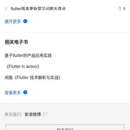
flutter版本更新常见问题大盘点
5
5
Flutter应用的国际化支持：实现多语言环境的优雅策略
7
6
Flutter通过BasicMessageChannel与Android iOS 的双向
1
7
相关电子书
通信
基于flutter的产品应用实践
Flutter 组件（二）文本 与 输入框组件
5
8
《Flutter in action》
 Flutter 框架的缺点
5
9
闲鱼《Flutter 技术解析与实战》
【Flutter】Android、Flutter 折叠屏适配 ( 展开大屏 | 折
4
10
查看更多
叠主屏 | 折叠副屏 | 静态展示 | 动态热切换适配 | 拉伸布
局 | X 轴自适应适配 | 布局重构 )（一）
关注我们：
新浪微博