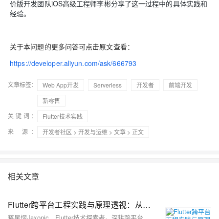
价版开发团队iOS高级工程师李彬分享了这一过程中的具体实践和
经验。
关于本问题的更多问答可点击原文查看：
https://developer.aliyun.com/ask/666793
文章标签：
Web App开发
Serverless
开发者
前端开发
新零售
关键词：
Flutter技术实践
来 源：
开发者社区
>
开发与运维
>
文章
> 正文
相关文章
Flutter跨平台工程实践与原理透视：从渲染引擎到高质产物
蒋星熠Jaxonic，Flutter技术探索者。深耕跨平台开发，专注自绘引擎、性能调优与工程化实践。从渲染原理到生产落地，分享可复用的架构思维与最佳实践，助力开发者打造高效稳定的应用体验。