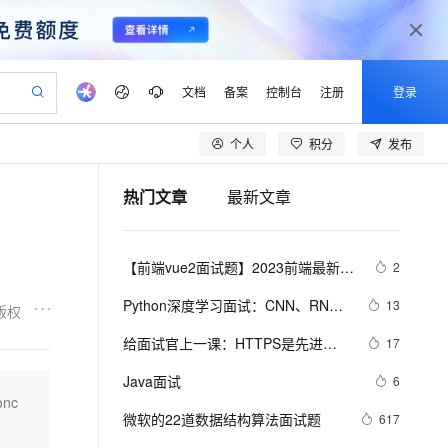
文档
备案
控制台
注册
登录
个人
积分
发布
验
作计划
器
AI 活动
专业服务
服务伙伴合作计划
开发者社区
加入我们
产品动态
服务平台百炼
阿里云 OPC 创新助力计划
热门文章
最新文章
一站式生成采购清单，支持单品或批量购买
io：打造专属 AI 语音助手
S产品伙伴计划（繁花）
峰会
CS
造的大模型服务与应用开发平台
一句话生成原生可编辑精美 PPT 文稿
AI 生产力先锋
Al MaaS 服务伙伴赋能合作
域名
博文
Careers
至高可申请百万元
Qwen3.8-Max 模型上线
开启高性价比 AI 编程新体验
弹性可伸缩的云计算服务
Qwen-Audio-3.0-Realtime 端到端实时语音角色扮演
输入一句话想法, 轻松生成专业的 PPT
先锋实践拓展 AI 生产力的边界
Token 补贴，五大权
计划
海大会
伙伴信用分合作计划
商标
问答
社会招聘
【前端vue2面试题】2023前端最新版
2
益加速 OPC 成功
eek-V4-Pro
SS
一键部署幻兽帕鲁游戏服务器
飞天发布时刻
HOT
Open Search 向量检索版支
划
备案
电子书
校园招聘
vue模块，高频17问(上)
pSeek-V4-Pro
视频创作，一键激活电商全链路生产力
稳定、安全、高性价比、高性能的云存储服务
一键购买专属联机服务器，轻松开启游戏
所见，即是所愿
持视频检索 Pipeline 功能
更多支持
Python深度学习面试：CNN、RNN
13
版权
划
公司注册
镜像站
视频生成
语音识别与合成
与Transformer详解
专属 QwenPaw
漫剧工坊：一站式动画创作平台
AI 实训营
HOT
应用身份服务 (IDaaS)
给面试官上一课：HTTPS是先进行
17
合作伙伴培训与认证
划
上云迁移
站生成，高效打造优质广告素材
全接入的云上超级电脑
从聊天伙伴进化为能主动干活的本地数字员工
快速生产连贯的高质量长漫剧
从基础到进阶，Agent 创客手把手教你
OpenClaw 管理能力上线
TCP三次握手，再进行TLS四次握手
lScope
我要反馈
e-1.1-T2V
Qwen3-TTS-Flash
Java面试
6
查询合作伙伴
n Alibaba Cloud ISV 合作
代维服务
建企业门户网站
10 分钟搭建微信、支付宝小程序
nc
MaxCompute MaxFrame 提
畅细腻的高质量视频
离线语音合成大模型，多语言方言自适应，低延迟高稳定
创新加速
微软的22道数据结构算法面试题
ope
登录合作伙伴管理后台
617
我要建议
站，无忧落地极速上线
以可视化方式快速构建移动和 PC 门户网站
国内短信简单易用，安全可靠，秒级触达，全球覆盖200+国家和地区。
高效部署网站，快速应用到小程序
供自动弹性内存功能