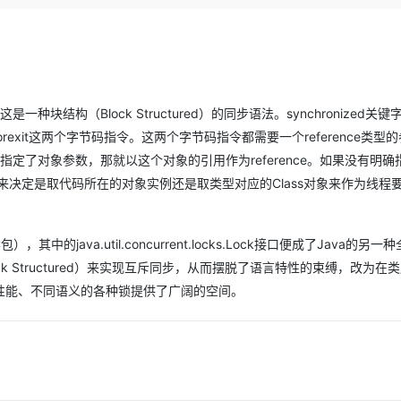
Deepseek-v4-pro
HappyHors
同享
万小智 AI 建站低至 15元/月
Qoder CN
AI 短剧/漫剧
云原生数据库 
快递物流查询
WordPress
成为服务伙
高校合作
点，立即开启云上创新
覆盖公网/内网、递归/权威、移动APP等全场景解析服务
送.CN域名，送备案服务码
基于千问大模型等，支持代码智能生成、研发智能问答
AI助力短剧
态智能体模型
旗舰 MoE 大模型，百万上下文与顶尖推理能力
图生视频，流
Ubuntu
服务生态伙伴
云工开物
企业应用
Works
Night Plan 支持 Qwen 3.8-Max
云原生大数据计算服务 MaxCompute
AI 办公
容器服务 Kub
NEW
GLM-5.2
Wan2.7-T
Red Hat
30+ 款产品免费体验
Data Agent 驱动的一站式 Data+AI 开发治理平台
夜间 5 折，Qwen/Meoo/TokenPlan 客户专享
面向分析的企业级SaaS模式云数据仓库
AI智能应用
提供一站式管
科研合作
视觉 Coding、空间感知、多模态思考等全面升级
1M上下文，专为长程任务能力而生
ERP
堂（旗舰版）
SUSE
一种块结构（Block Structured）的同步语法。synchronized关键
智能客服
itorexit这两个字节码指令。这两个字节码指令都需要一个reference类型
CRM
防护产品
2个月
自动承接线索
d明确指定了对象参数，那就以这个对象的引用作为reference。如果没有明
建站小程序
OA 办公系统
AI 应用构建
大模型原生
），来决定是取代码所在的对象实例还是取类型对应的Class对象来作为线程
力提升
财税管理
模板建站
Qoder
大模型服务平台百炼-应用模版
HOT
NEW
面向真实软件
个人版上线、团队版降价；千问3.8-Max首发发尝鲜
丰富多元化的应用模版和解决方案
400电话
定制建站
.C包），其中的java.util.concurrent.locks.Lock接口便成了Java的另
万有无界
大模型服务平台百炼-智能体
方案
广告营销
模板小程序
ck Structured）来实现互斥同步，从而摆脱了语言特性的束缚，改为在
的模型效果
灵活可视化地构建企业级 Agent
性能、不同语义的各种锁提供了广阔的空间。
定制小程序
秒悟
人工智能平台 PAI
APP 开发
云端极速 AI 
新一代 AI 视频生成模型，深度适配广告营销等场景
AI Native 的算法工程平台，一站式完成建模、训练、推理服务部署
建站系统