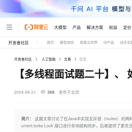
大模型
产品
解决方案
权益
定价
开发者社区
首页
模型体验
探索云世界
问产品
动手实
大模型
产品
解决方案
权益
定价
云市场
伙伴
服务
了解阿里云
精选产品
精选解决方案
普惠上云
产品定价
精选商城
成为销售伙伴
售前咨询
为什么选择阿里云
千问AI平台
开发者社区
人工智能
文章
正文
了解云产品的定价详情
大模型服务平台百炼
千问办公，解锁你的工作
普惠上云 官方力荐
分销伙伴
在线服务
网站建设
什么是云计算
大
【多线程面试题二十】、 如
大模型服务与应用平台
企业级Agent产品，直接
云服务器38元/年起，超
咨询伙伴
多端小程序
技术领先
云上成本管理
售后服务
轻量应用服务器
Agency Agents：拥
官方推荐返现计划
大模型
精选产品
精选解决方案
Salesforce 国际版订阅
稳定可靠
管理和优化成本
推荐新用户得奖励，单订单
销售伙伴合作计划
2024-08-21
368
发布于北京
自助服务
友盟天域
安全合规
人工智能与机器学习
AI
文本生成
云数据库 RDS
HappyHorse 打造一
云工开物
无影生态合作计划
在线服务
观测云
分析师报告
高校专属算力普惠，学生认
计算
互联网应用开发
Qwen3.8-Max
HOT
Salesforce On Alibaba C
工单服务
Tuya 物联网平台阿里云
研究报告与白皮书
人工智能平台 PAI
快速拥有专属 OpenClaw
简介：
这篇文章讨论了在Java中实现互斥锁（mutex）的两种方式：
大模
Consulting Partner 合
大数据
容器
智能体时代全能旗舰模型
免费试用
短信专区
一站式AI开发、训练和推
urrent.locks.Lock`接口进行非块结构同步，后者提供了
蓝凌 OA
AI 大模型销售与服务生
现代化应用