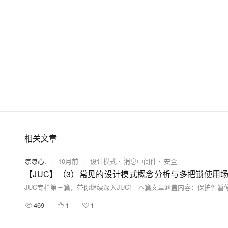
大模型解决方案
迁移与运维管理
快速部署 Dify，高效搭建 
专有云
10 分钟在聊天系统中增加
相关文章
凉凉心.
|
10月前
|
设计模式
消息中间件
安全
469
1
1