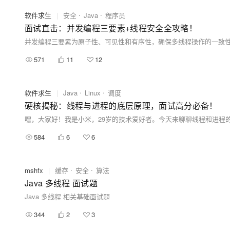
软件求生
|
安全
Java
程序员
面试直击：并发编程三要素+线程安全全攻略！
571
11
12
软件求生
|
Java
Linux
调度
硬核揭秘：线程与进程的底层原理，面试高分必备！
584
6
6
mshfx
|
缓存
安全
算法
Java 多线程 面试题
Java 多线程 相关基础面试题
344
2
3