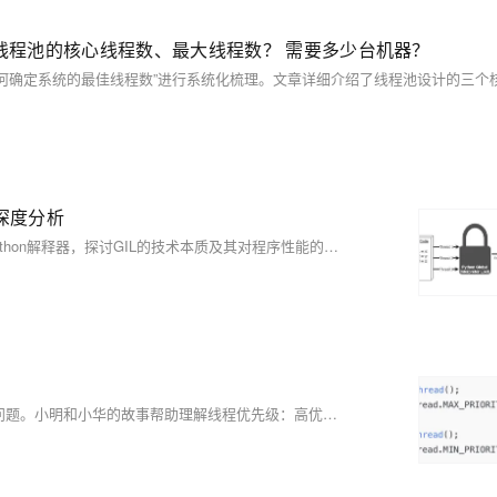
设计线程池的核心线程数、最大线程数？ 需要多少台机器？
的深度分析
在Python开发中，GIL（全局解释器锁）一直备受关注。本文基于CPython解释器，探讨GIL的技术本质及其对程序性能的影响。GIL确保同一时刻只有一个线程执行代码，以保护内存管理的安全性，但也限制了多线程并行计算的效率。文章分析了GIL的必要性、局限性，并介绍了多进程、异步编程等替代方案。尽管Python 3.13计划移除GIL，但该特性至少要到2028年才会默认禁用，因此理解GIL仍至关重要。
？
大家好，我是小米。本文通过故事讲解Java面试中常见的线程优先级问题。小明和小华的故事帮助理解线程优先级：高优先级线程更可能被调度执行，但并非越高越好。实际开发需权衡业务需求，合理设置优先级。掌握线程优先级不仅能写出高效代码，还能在面试中脱颖而出。最后，小张因深入分析成功拿下Offer。希望这篇文章能助你在面试中游刃有余！