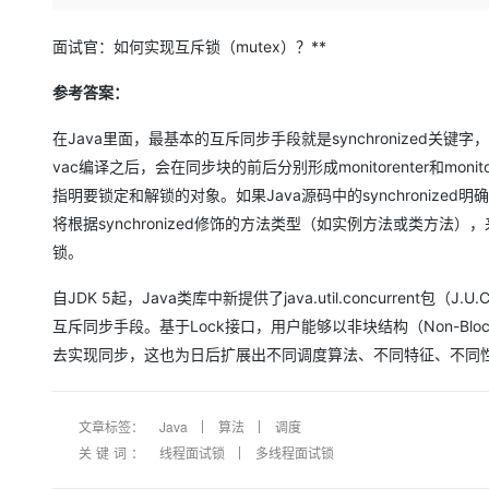
存储
天池大赛
Qwen3.7-Plus
云解析DNS
解决方案免费试用 新老
电子合同
最高领取价值200元试用
能看、能想、能动手的多模
安全
网络与CDN
面试官：如何实现互斥锁（mutex）？**
AI 算法大赛
畅捷通
大数据开发治理平台 Data
AI 产品 免费试用
网络
安全
云开发大赛
参考答案：
Qwen3-VL-Plus
Tableau 订阅
1亿+ 大模型 tokens 和 
可观测
入门学习赛
中间件
AI空中课堂在线直播课
在Java里面，最基本的互斥同步手段就是synchronized关键字，这是
云防火墙
140+云产品 免费试用
vac编译之后，会在同步块的前后分别形成monitorenter和mon
上云与迁云
云原生的云上边界网络安全
产品新客免费试用，最长1
数据库
指明要锁定和解锁的对象。如果Java源码中的synchronize
生态解决方案
大模型服务
企业出海
大模型ACA认证体验
大数据计算
将根据synchronized修饰的方法类型（如实例方法或类方法
助力企业全员 AI 认知与能
行业生态解决方案
锁。
千问AI平台-Token Plan
政企业务
媒体服务
开发者生态解决方案
自JDK 5起，Java类库中新提供了java.util.concurrent包（J.U
企业服务与云通信
千问AI平台-模型体验
AI 开发和 AI 应用解决
互斥同步手段。基于Lock接口，用户能够以非块结构（Non-Blo
在线体验全尺寸、多种模态
去实现同步，这也为日后扩展出不同调度算法、不同特征、不同
域名与网站
Happy 系列大模型
终端用户计算
文章标签：
Java
算法
调度
Serverless
关键词：
线程面试锁
多线程面试锁
开发工具