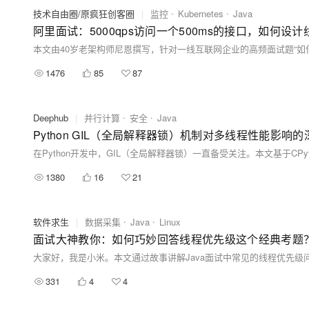
技术自由圈/原疯狂创客圈
|
监控
Kubernetes
Java
阿里面试：5000qps访问一个500ms的接口，如何
1476
85
87
Deephub
|
并行计算
安全
Java
Python GIL（全局解释器锁）机制对多线程性能影响
1380
16
21
软件求生
|
数据采集
Java
Linux
面试大神教你：如何巧妙回答线程优先级这个经典考题
331
4
4