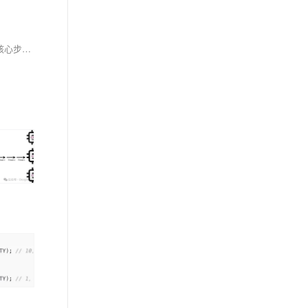
本文由40岁老架构师尼恩撰写，针对一线互联网企业的高频面试题“如何确定系统的最佳线程数”进行系统化梳理。文章详细介绍了线程池设计的三个核心步骤：理论预估、压测验证和监控调整，并结合实际案例（5000qps、500ms响应时间、4核8G机器）给出具体参数设置建议。此外，还提供了《尼恩Java面试宝典PDF》等资源，帮助读者提升技术能力，顺利通过大厂面试。关注【技术自由圈】公众号，回复“领电子书”获取更多学习资料。