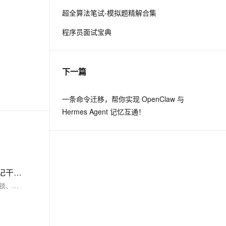
超全算法笔试-模拟题精解合集
息提取
与 AI 智能体进行实时音视频通话
程序员面试宝典
从文本、图片、视频中提取结构化的属性信息
构建支持视频理解的 AI 音视频实时通话应用
t.diy 一步搞定创意建站
构建大模型应用的安全防护体系
通过自然语言交互简化开发流程,全栈开发支持
通过阿里云安全产品对 AI 应用进行安全防护
下一篇
一条命令迁移，帮你实现 OpenClaw 与
Hermes Agent 记忆互通！
【JUC】（3）常见的设计模式概念分析与多把锁使用场景！！理解线程状态转换条件！带你深入JUC！！文章全程笔记干货！！
JUC专栏第三篇，带你继续深入JUC！ 本篇文章涵盖内容：保护性暂停、生产者与消费者、Park&unPark、线程转换条件、多把锁情况分析、可重入锁、顺序控制 笔记共享！！文章全程干货！