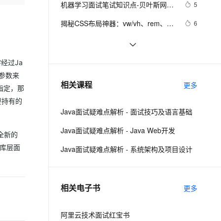
安全
机器学习面试笔试知识点-贝叶斯网络
我要投诉
e-1.1-I2V
Cosyvoice-V3-Flash
5
PolarDB
上云场景组合购
Milvus 弹性伸缩功能新增节
伴
(Bayesian Network) 、马尔科夫
漫剧创作，剧本、分镜、视频高效生成
100%兼容MySQL、PostgreSQL，兼容Oracle，支持集中和分布式
覆盖90%+业务场景，专享组合折扣价
点支持范围
畅自然，细节丰富
高表现力语音合成大模型，语音克隆听感自然
VPN
揭秘CSS布局神器：vw/vh、rem、%
6
(Markov) 和主题模型(T M)1
与px大PK，掌握它们，让你的网页设
ernetes 版 ACK
云聚AI 严选权益
AI 原生数据库服务发布
SSL 证书
10年Java面试总结：Java程序员面试
5
2V
Fun-ASR
计秒变高大上，面试难题迎刃而解！
，一键激活高效办公新体验
理容器应用的 K8s 服务
精选AI产品，从模型到应用全链提效
Agent 数据网关
必备的面试技巧
文戏情感细腻自然，动作戏激烈拳拳到肉，实现更强表演能力
支持中英文自由切换，具备更强的噪声鲁棒性
堡垒机
Google 历年笔试面试30题
558
字经过Ja
AI 用量加速计划
云原生数据库 PolarDB
的参数来
防火墙
、识别商机，让客服更高效、服务更出色。
揭秘一线大厂Redis面试高频考点（3
新老同享，达量后返
Agentic Database 发布
11
相关课程
更多
确指定，那
万字长文、吐血整理）
主机安全
应用
要持有的
Java面试疑难点解析 - 面试技巧及语言基础
千问办公
NEW
AI 应用及服务市场
的智能体编程平台
一站式AI生产力平台
Java面试疑难点解析 - Java Web开发
一种全新的
AI 应用
伶鹊
类库层面
Java面试疑难点解析 - 系统架构及项目设计
企业级人与Agent协作平台，接入和调度多个数字员工
智能客服平台，对话机器人、对话分析、智能外呼
大模型
大模型服务平台百炼 - 全妙
自然语言处理
相关电子书
更多
应用创作平台
多模态内容创作工具，已接入 DeepSeek
数据标注
机器学习
阿里云技术面试红宝书