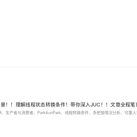
AI 应用
10分钟微调：让0.6B模型媲美235B模
多模态数据信
型
依托云原生高可用架构,实现Dify私有化部署
用1%尺寸在特定领域达到大模型90%以上效果
一个 AI 助手
超强辅助，Bol
即刻拥有 DeepSeek-R1 满血版
在企业官网、通讯软件中为客户提供 AI 客服
多种方案随心选，轻松解锁专属 DeepSeek