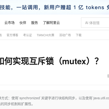
云市场
伙伴
服务
了解阿里云
践
官方博客
考认证
TIANCHI大赛
活动广场
下载
AI 特惠
数据与 API
成为产品伙伴
企业增值服务
最佳实践
价格计算器
AI 场景体
基础软件
产品伙伴合
阿里云认证
市场活动
配置报价
大模型
自助选配和估算价格
新方式
睿译宝，AI翻译排版一步到位
智启 AI 普惠权益
产品生态集成认证中心
企业支持计划
云上春晚
域名与网站
千问官方 MaaS 平台，为开发者和 Agent 而生，新用户赠送 1 亿 + tokens 额度
Qwen Aud
AI Coding
阿里云Maa
2026 阿里云
云服务器 E
为企业打
数据集
Windows
大模型认证
模型
NEW
NEW
何实现互斥锁（mutex）？
交付可用成果
值低价云产品抢先购
上传文档即自动完成翻译和格式还原
至高享 1亿+免费 tokens，加速 Al 应用落地
提供智能易用的域名与建站服务
智能编程，一键
安全可靠、
产品生态伙伴
专家技术服务
云上奥运之旅
弹性计算合作
阿里云中企出
手机三要素
宝塔 Linux
全部认证
价格优势
有专属领域专家
GLM-5.2：长任务时代开源旗舰模型
阿里云 OPC 创新助力计划
千问大模型
即刻拥有 DeepS
AI 电商营销
对象存储 O
大模型
产品生态伙伴工作台
企业增值服务台
云栖战略参考
云存储合作计
云栖大会
身份实名认证
CentOS
训练营
推动算力普惠，释放技术红利
最高返9万
多领域专家智能体,一键组建 AI 虚拟交付团队
快速构建应用程序和网站，即刻迈出上云第一步
至高百万元 Token 补贴，加速一人公司成长
多元化、高性能、安全可靠的大模型服务
真正可用的 1M 上下文,一次完成代码全链路开发
轻松解锁专属 Dee
从图文生成到
云上的中国
数据库合作计
活动全景
短信
Docker
图片和
站式影视创作平台
Hermes Agent，打造自进化智能体
Token Plan 模型订阅计划
数字证书管理服务（原SSL证书）
5 分钟轻松部署
AI 广告创作
无影云电脑
企业成长
NEW
信息公告
看见新力量
云网络合作计
OCR 文字识别
JAVA
证享300元代金券
可视化编排打通从文字构思到成片全链路闭环
全托管，含MySQL、PostgreSQL、SQL Server、MariaDB多引擎
自主进化，持久记忆，越用越聪明
Qwen3.8-Max 首发尝鲜，限时加量 10 倍，夜间低至2折
实现全站HTTPS，呈现可信的WEB访问
图文、视频一
随时随地安
魔搭 Mode
Kimi-K3
HappyHors
NEW
loud
服务实践
官网公告
金融模力时刻
Salesforce O
版
发票查验
全能环境
Claude Code + GStack 打造工程团队
千问办公，限时限量积分加倍
Qoder
低代码高效构
AI 建站
短信服务
使用`synchronized`关键字进行块结构同步，以及使用`java.util.co
型
NEW
作计划
Kimi 最新旗舰模型，长程编程与推理利器
让文字生成流
计划
创新中心
魔搭 ModelSc
健康状态
理服务
让AI从“聊天伙伴”进化为能干活的“数字员工”
安装技能 GStack，拥有专属 AI 工程团队
你的AI工作搭子，覆盖日常办公高频场景
面向真实软件的智能体编程平台
0 代码专业建
更灵活的同步机制和扩展性。
客户案例
天气预报查询
操作系统
态合作计划