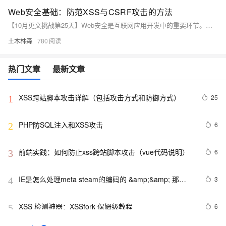
Web安全基础：防范XSS与CSRF攻击的方法
【10月更文挑战第25天】Web安全是互联网应用开发中的重要环节。本文通过具体案例分析了跨站脚本攻击（XSS）和跨站请求伪造（CSRF）的原理及防范方法，包括服务器端数据过滤、使用Content Security Policy (CSP)、添加CSRF令牌等措施，帮助开发者构建更安全的Web应用。
土木林森
780
热门文章
最新文章
XSS跨站脚本攻击详解（包括攻击方式和防御方式）
25
1
PHP防SQL注入和XSS攻击
6
2
前端实践：如何防止xss跨站脚本攻击（vue代码说明）
6
3
IE是怎么处理meta steam的编码的 &amp;&amp; 那
3
4
100+个xss
XSS 检测神器：XSSfork 保姆级教程
6
5