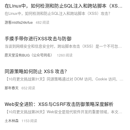
在Linux中，如何检测和防止SQL注入和跨站脚本（XSS）攻击？
在Linux中，如何检测和防止SQL注入和跨站脚本（XSS）攻击？
游客mldfis24krfue
482
手摸手带你进行XSS攻击与防御
当谈到网络安全和信息安全时，跨站脚本攻击（XSS）是一个不可忽视的威胁。现在大家使用邮箱进行用户认证比较多，如果黑客利用XSS攻陷了用户的邮箱，拿到了cookie那么就可以冒充你进行收发邮件，那真就太可怕了，通过邮箱验证进行其他各种网站的登录与高危操作。 那么今天，本文将带大家深入了解XSS攻击与对应的防御措施。
愿天堂没有BUG（公众号同名）
1260
同源策略如何防止 XSS 攻击？
【10月更文挑战第31天】同源策略通过对 DOM 访问、Cookie 访问、脚本执行环境和跨源网络请求等多方面的严格限制，构建了一道坚实的安全防线，有效地防止了 XSS 攻击，保护了用户在网络浏览过程中的数据安全和隐私。
那年春天
652
Web安全进阶：XSS与CSRF攻击防御策略深度解析
【10月更文挑战第26天】Web安全是现代软件开发的重要领域，本文深入探讨了XSS和CSRF两种常见攻击的原理及防御策略。针对XSS，介绍了输入验证与转义、使用CSP、WAF、HTTP-only Cookie和代码审查等方法。对于CSRF，提出了启用CSRF保护、设置CSRF Token、使用HTTPS、二次验证和用户教育等措施。通过这些策略，开发者可以构建更安全的Web应用。
土木林森
1153