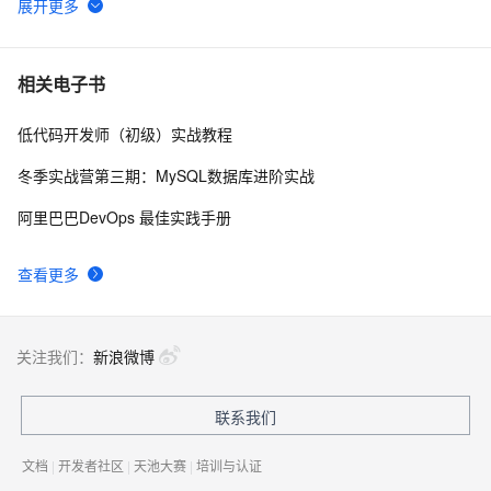
Web 安全之 XSS 攻击
8
6
手把手教你防御 XSS 攻击
7
7
相关电子书
低代码开发师（初级）实战教程
【XSS】XSS漏洞详细指南
8
8
冬季实战营第三期：MySQL数据库进阶实战
VIDEO: web application firewall bypass with a XSS 
543
9
阿里巴巴DevOps 最佳实践手册
attack
XSS利器之BeEF
8
10
查看更多
关注我们：
新浪微博
联系我们
文档
|
开发者社区
|
天池大赛
|
培训与认证