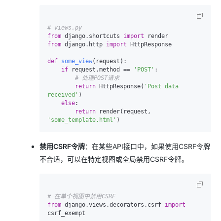
# views.py
from
 django.shortcuts 
import
from
 django.http 
import
 HttpResponse

def
some_view
(
request
):

if
 request.method == 
'POST'
:

# 处理POST请求
return
 HttpResponse(
'Post data 
received'
)

else
:

return
 render(request, 
'some_template.html'
禁用CSRF令牌
：在某些API接口中，如果使用CSRF令牌
不合适，可以在特定视图或全局禁用CSRF令牌。
# 在单个视图中禁用CSRF
from
 django.views.decorators.csrf 
import
csrf_exempt
