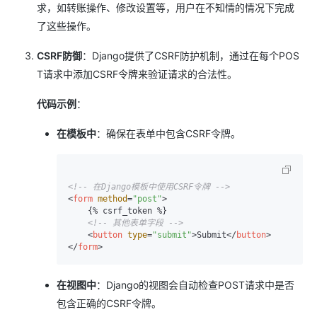
求，如转账操作、修改设置等，用户在不知情的情况下完成
了这些操作。
CSRF防御
：Django提供了CSRF防护机制，通过在每个POS
T请求中添加CSRF令牌来验证请求的合法性。
代码示例
：
在模板中
：确保在表单中包含CSRF令牌。
<!-- 在Django模板中使用CSRF令牌 -->
<
form
method
=
"post"
>
    {% csrf_token %}

<!-- 其他表单字段 -->
<
button
type
=
"submit"
>
Submit
</
button
>
</
form
>
在视图中
：Django的视图会自动检查POST请求中是否
包含正确的CSRF令牌。