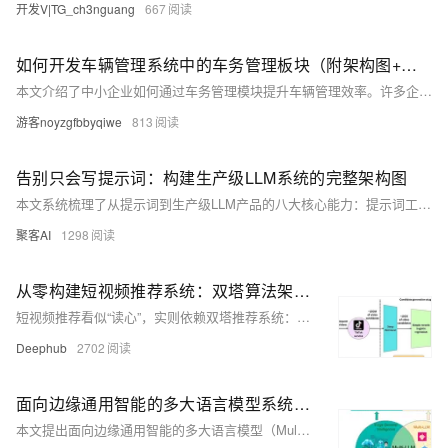
开发V|TG_ch3nguang
667
如何开发车辆管理系统中的车务管理板块（附架构图+流程图+代码参考）
本文介绍了中小企业如何通过车务管理模块提升车辆管理效率。许多企业在管理车辆时仍依赖人工流程，导致违章处理延误、年检过期、维修费用虚高等问题频发。将这些流程数字化，可显著降低合规风险、提升维修追溯性、优化调度与资产利用率。文章详细介绍了车务管理模块的功能清单、数据模型、系统架构、API与前端设计、开发技巧与落地建议，以及实现效果与验收标准。同时提供了数据库建表SQL、后端Node.js/TypeScript代码示例与前端React表单设计参考，帮助企业快速搭建并上线系统，实现合规与成本控制的双重优化。
游客noyzgfbbyqiwe
813
告别只会写提示词：构建生产级LLM系统的完整架构图​
本文系统梳理了从提示词到生产级LLM产品的八大核心能力：提示词工程、上下文工程、微调、RAG、智能体开发、部署、优化与可观测性，助你构建可落地、可迭代的AI产品体系。
聚客AI
1298
从零构建短视频推荐系统：双塔算法架构解析与代码实现
短视频推荐看似“读心”，实则依赖双塔推荐系统：用户塔与物品塔分别将行为与内容编码为向量，通过相似度匹配实现精准推送。本文解析其架构原理、技术实现与工程挑战，揭秘抖音等平台如何用AI抓住你的注意力。
Deephub
2702
面向边缘通用智能的多大语言模型系统：架构、信任与编排——论文阅读
本文提出面向边缘通用智能的多大语言模型（Multi-LLM）系统，通过协同架构、信任机制与动态编排，突破传统边缘AI的局限。融合合作、竞争与集成三种范式，结合模型压缩、分布式推理与上下文优化技术，实现高效、可靠、低延迟的边缘智能，推动复杂场景下的泛化与自主决策能力。