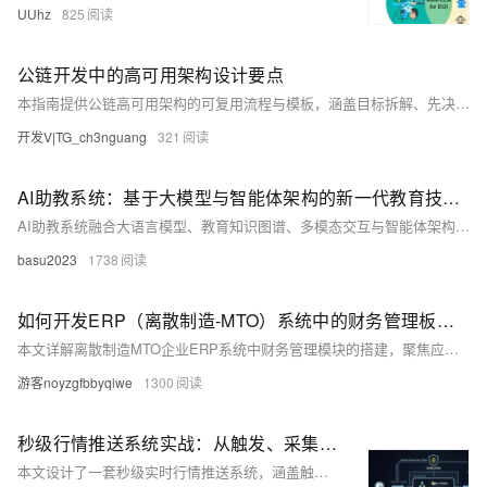
UUhz
825
公链开发中的高可用架构设计要点
本指南提供公链高可用架构的可复用流程与模板，涵盖目标拆解、先决条件、分步执行、故障排查及验收标准，结合跨链DApp与量化机器人案例，提升落地效率与系统稳定性。
开发V|TG_ch3nguang
321
AI助教系统：基于大模型与智能体架构的新一代教育技术引擎
AI助教系统融合大语言模型、教育知识图谱、多模态交互与智能体架构，实现精准学情诊断、个性化辅导与主动教学。支持图文语音输入，本地化部署保障隐私，重构“教、学、评、辅”全链路，推动因材施教落地，助力教育数字化转型。（238字）
basu2023
1738
如何开发ERP（离散制造-MTO）系统中的财务管理板块（附架构图+流程图+代码参考）
本文详解离散制造MTO企业ERP系统中财务管理模块的搭建，聚焦应收账款与应付账款管理，涵盖核心功能、业务流程、开发技巧及Python代码示例，助力企业实现财务数据准确、实时可控，提升现金流管理能力。
游客noyzgfbbyqiwe
1300
秒级行情推送系统实战：从触发、采集到入库的端到端架构
本文设计了一套秒级实时行情推送系统，涵盖触发、采集、缓冲、入库与推送五层架构，结合动态代理IP、Kafka/Redis缓冲及WebSocket推送，实现金融数据低延迟、高并发处理，适用于股票、数字货币等实时行情场景。