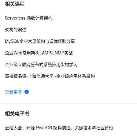
深入Linux内核架构：操作系统的核心奥秘
15
7
相关课程
Serverless 函数计算架构
Flutter Provider状态管理---MVVM架构实战
4
8
架构的演进
基于 Serverless 架构的 CI/CD 框架：Serverless-cd
3
9
MySQL企业常见架构与调优经验分享
基于 Serverless 架构的头像漫画风处理小程序
5
10
企业Web常用架构LAMP-LNMP实战
企业级互联网分布式系统应用架构学习
高校精品课-上海交通大学 -企业级应用体系架构
查看更多
相关电子书
云栖大会：开源 PolarDB 架构演进、关键技术与社区建设