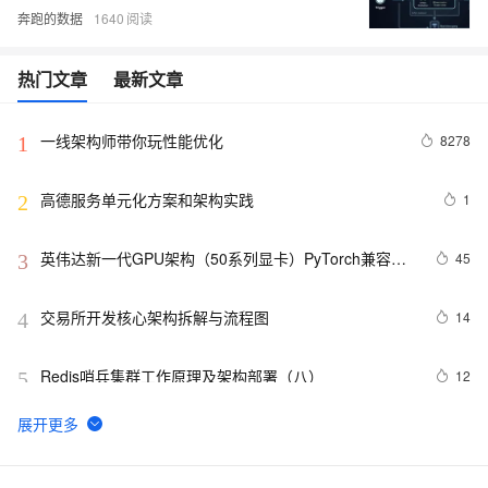
奔跑的数据
1640
热门文章
最新文章
一线架构师带你玩性能优化
8278
1
高德服务单元化方案和架构实践
1
2
英伟达新一代GPU架构（50系列显卡）PyTorch兼容性
45
3
解决方案
交易所开发核心架构拆解与流程图
14
4
Redis哨兵集群工作原理及架构部署（八）
12
5
【AI系统】LLVM 架构设计和原理
14
6