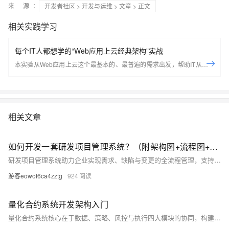
来 源：
开发者社区
>
开发与运维
>
文章
> 正文
相关实践学习
每个IT人都想学的“Web应用上云经典架构”实战
本实验从Web应用上云这个最基本的、最普遍的需求出发，帮助IT从业者
们通过“阿里云Web应用上云解决方案”，了解一个企业级Web应用上云的
常见架构，了解如何构建一个高可用、可扩展的企业级应用架构。
相关文章
如何开发一套研发项目管理系统？（附架构图+流程图+代码参考）
研发项目管理系统助力企业实现需求、缺陷与变更的全流程管理，支持看板可视化、数据化决策与成本优化。系统以MVP模式快速上线，核心功能包括需求看板、缺陷闭环、自动日报及关键指标分析，助力中小企业提升交付效率与协作质量。
游客eowof6ca4zztg
924
量化合约系统开发架构入门
量化合约系统核心在于数据、策略、风控与执行四大模块的协同，构建从数据到决策再到执行的闭环工作流。强调可追溯、可复现与可观测性，避免常见误区如重回测轻验证、忽视数据质量或滞后风控。初学者应以MVP为起点，结合回测框架与实时风控实践，逐步迭代。详见相关入门与实战资料。