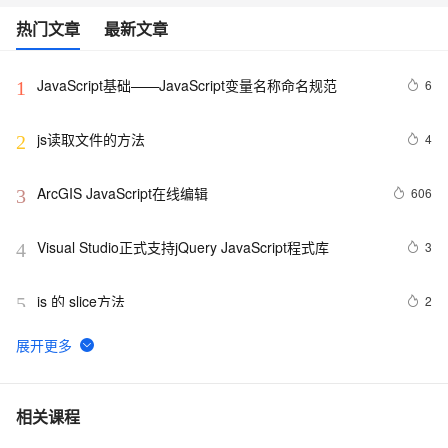
热门文章
最新文章
JavaScript基础——JavaScript变量名称命名规范
6
1
js读取文件的方法
4
2
ArcGIS JavaScript在线编辑
606
3
Visual Studio正式支持jQuery JavaScript程式库
3
4
js 的 slice方法
2
5
js 闭包 原型
577
6
在IE下的JS编程需注意的内存释放问题
7
7
相关课程