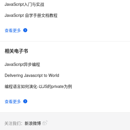
JavaScript入门与实战
js 小技巧----复制
648
8
JavaScript 自学手册文档教程
Ajax学习-Javascript实例1
2
9
查看更多
How JavaScript Work.
637
10
相关电子书
JavaScript异步编程
Delivering Javascript to World
编程语言如何演化-以JS的private为例
查看更多
关注我们：
新浪微博