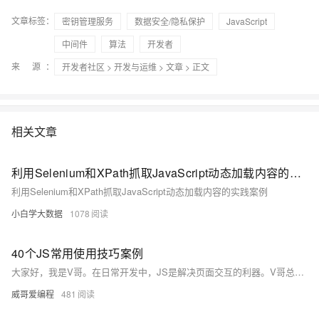
文章标签：
密钥管理服务
数据安全/隐私保护
JavaScript
中间件
算法
开发者
来 源：
开发者社区
>
开发与运维
>
文章
> 正文
相关文章
利用Selenium和XPath抓取JavaScript动态加载内容的实践案例
利用Selenium和XPath抓取JavaScript动态加载内容的实践案例
小白学大数据
1078
40个JS常用使用技巧案例
大家好，我是V哥。在日常开发中，JS是解决页面交互的利器。V哥总结了40个实用的JS小技巧，涵盖数组操作、对象处理、函数使用等，并附带案例代码和解释。从数组去重到异步函数，这些技巧能显著提升开发效率。先赞再看后评论，腰缠万贯财进门。关注威哥爱编程，全栈开发就你行！
威哥爱编程
481