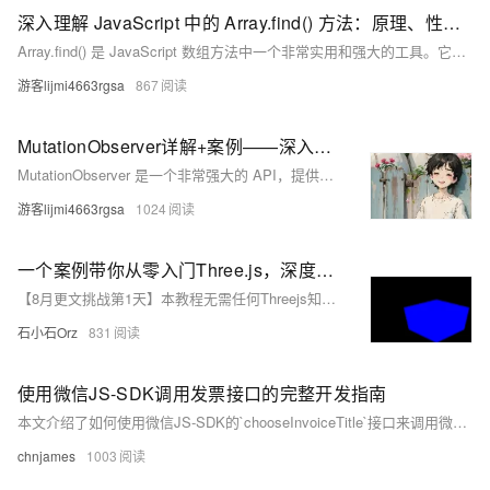
深入理解 JavaScript 中的 Array.find() 方法：原理、性能优势与实用案例详解
Array.find() 是 JavaScript 数组方法中一个非常实用和强大的工具。它不仅提供了简洁的查找操作，还具有性能上的独特优势：返回的引用能够直接影响原数组的数据内容，使得数据更新更加高效。通过各种场景的展示，我们可以看到 Array.find() 在更新、条件查找和嵌套结构查找等场景中的广泛应用。 在实际开发中，掌握 Array.find() 的特性和使用技巧，可以让代码更加简洁高效，特别是在需要直接修改原数据内容的情形。 只有锻炼思维才能可持续地解决问题，只有思维才是真正值得学习和分享的核心要素。如果这篇博客能给您带来一点帮助，麻烦您点个赞支持一
游客lijmi4663rgsa
867
MutationObserver详解+案例——深入理解 JavaScript 中的 MutationObserver：原理与实战案例
MutationObserver 是一个非常强大的 API，提供了一种高效、灵活的方式来监听和响应 DOM 变化。它解决了传统 DOM 事件监听器的诸多局限性，通过异步、批量的方式处理 DOM 变化，大大提高了性能和效率。在实际开发中，合理使用 MutationObserver 可以帮助我们更好地控制 DOM 操作，提高代码的健壮性和可维护性。 只有锻炼思维才能可持续地解决问题，只有思维才是真正值得学习和分享的核心要素。如果这篇博客能给您带来一点帮助，麻烦您点个赞支持一下，还可以收藏起来以备不时之需，有疑问和错误欢迎在评论区指出~
游客lijmi4663rgsa
1024
一个案例带你从零入门Three.js，深度好文！
【8月更文挑战第1天】本教程无需任何Threejs知识！本教程以入门为主，带你快速了解Three.js开发
石小石Orz
831
使用微信JS-SDK调用发票接口的完整开发指南
本文介绍了如何使用微信JS-SDK的`chooseInvoiceTitle`接口来调用微信的发票功能。通过微信发票接口，用户可以选择开具个人或单位发票，并获取相关发票信息，如抬头、税号、公司地址等。在文中，详细描述了JS-SDK的初始化、发票接口的调用方式，并提供了完整的代码示例。文章还介绍了如何处理返回的发票信息，帮助开发者快速集成微信发票功能。
chnjames
1003