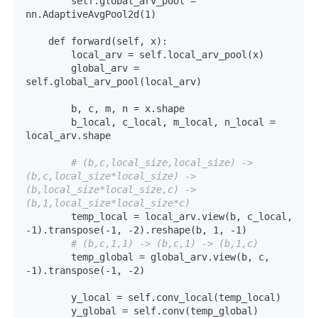
        self.global_arv_pool = 
nn.AdaptiveAvgPool2d(1)

    def forward(self, x):

        local_arv = self.local_arv_pool(x)

        global_arv = 
self.global_arv_pool(local_arv)

        b, c, m, n = x.shape

        b_local, c_local, m_local, n_local = 
local_arv.shape

# (b,c,local_size,local_size) -> 
(b,c,local_size*local_size) -> 
(b,local_size*local_size,c) -> 
(b,1,local_size*local_size*c)
        temp_local = local_arv.view(b, c_local, 
-1).transpose(-1, -2).reshape(b, 1, -1)

# (b,c,1,1) -> (b,c,1) -> (b,1,c)
        temp_global = global_arv.view(b, c, 
-1).transpose(-1, -2)

        y_local = self.conv_local(temp_local)

        y_global = self.conv(temp_global)
