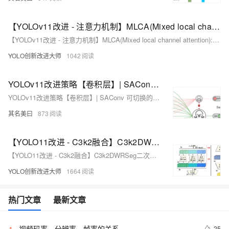
【YOLOv11改进 - 注意力机制】MLCA(Mixed local channel attention):混合局部通道注意力
【YOLOv11改进 - 注意力机制】MLCA(Mixed local channel attention):混合局部通道注意力本项目提出了一种轻量级的 Mixed Local Channel Attention (MLCA) 模块，结合通道信息和空间信息，提升网络表达效果。基于此模块，开发了 MobileNet-Attention-YOLO (MAY) 算法，在 Pascal VOC 和 SMID 数据集上表现优异，mAP 分别提高了 1.0% 和 1.5%。MLCA 通过局部池化、一维卷积和信息融合，有效捕获局部和全局信息。项目代码和详细配置可在 GitHub 和 CSDN 获取。
YOLO创新改进大师
1042
YOLOv11改进策略【卷积层】| SAConv 可切换的空洞卷积 二次创新C3k2
YOLOv11改进策略【卷积层】| SAConv 可切换的空洞卷积 二次创新C3k2
其名美曰
873
【YOLO11改进 - C3k2融合】C3k2DWRSeg二次创新C3k2_DWR：扩张式残差分割网络，提高特征提取效率和多尺度信息获取能力，助力小目标检测
【YOLO11改进 - C3k2融合】C3k2DWRSeg二次创新C3k2_DWR：扩张式残差分割网络，提高特征提取效率和多尺度信息获取能力，助力小目DWRSeg是一种高效的实时语义分割网络，通过将多尺度特征提取分为区域残差化和语义残差化两步，提高了特征提取效率。它引入了Dilation-wise Residual (DWR) 和 Simple Inverted Residual (SIR) 模块，优化了不同网络阶段的感受野。在Cityscapes和CamVid数据集上的实验表明，DWRSeg在准确性和推理速度之间取得了最佳平衡，达到了72.7%的mIoU，每秒319.5帧。代码和模型已公开。
YOLO创新改进大师
1664
热门文章
最新文章
视频码率、分辨率、帧率的关系
25