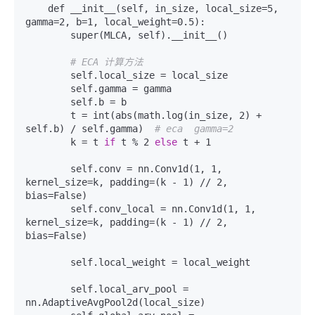
    def __init__(self, in_size, local_size=5, 
gamma=2, b=1, local_weight=0.5):

        super(MLCA, self).__init__()

# ECA 计算方法
        self.local_size = local_size

        self.gamma = gamma

        self.b = b

        t = int(abs(math.log(in_size, 2) + 
self.b) / self.gamma)  
# eca  gamma=2
        k = t 
if
 t % 2 
else
 t + 1

        self.conv = nn.Conv1d(1, 1, 
kernel_size=k, padding=(k - 1) // 2, 
bias=False)

        self.conv_local = nn.Conv1d(1, 1, 
kernel_size=k, padding=(k - 1) // 2, 
bias=False)

        self.local_weight = local_weight

        self.local_arv_pool = 
nn.AdaptiveAvgPool2d(local_size)
