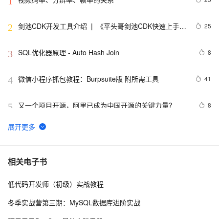
1
剑池CDK开发工具介绍  |  《平头哥剑池CDK快速上手指
25
2
南》第一章
SQL优化器原理 - Auto Hash Join
8
3
微信小程序抓包教程：Burpsuite版 附所需工具
41
4
又一个项目开源，阿里已成为中国开源的关键力量？
8
5
tailwindcss使用教程
4
6
我的博客即将入驻“云栖社区”，诚邀技术同仁一同入驻。
5
7
相关电子书
低代码开发师（初级）实战教程
思科路由器的密码恢复
4
8
冬季实战营第三期：MySQL数据库进阶实战
有一种忙，叫做很有希望
6
9