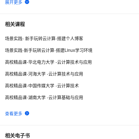
🚀 阿里云计算巢一键部署 OpenManus 社区版：释放 AI 
12
6
生产力的终极解决方案
云计算|OpenStack|社区版OpenStack安装部署文档（十
9
7
相关课程
三--- 自制镜像---Linux和Windows镜像）
场景实践- 新手玩转云计算-搭建个人博客
云计算人工智能服务（阿里）|学习笔记
15
8
场景实践-新手玩转云计算-搭建Linux学习环境
「云计算」什么是不可变的基础设施？
6
9
高校精品课-华北电力大学 -云计算技术与应用
阿里云计算巢 x MemVerge | 大内存云上联合解决方案速
7
10
高校精品课-河海大学 -云计算技术与应用
览
高校精品课-中国传媒大学 -云计算技术
高校精品课-湖南大学 -云计算基础与应用
查看更多
相关电子书