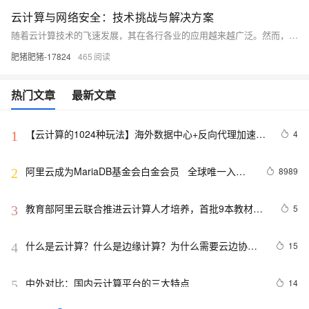
云计算与网络安全：技术挑战与解决方案
随着云计算技术的飞速发展，其在各行各业的应用越来越广泛。然而，随之而来的网络安全问题也日益凸显。本文将从云服务、网络安全和信息安全等技术领域出发，探讨云计算面临的安全挑战及相应的解决方案。通过实例分析和代码示例，旨在帮助读者更好地理解云计算与网络安全的关系，提高网络安全防护意识。
肥猪肥猪-17824
465
热门文章
最新文章
【云计算的1024种玩法】海外数据中心+反向代理加速企
4
1
业官网的海外访问体验
阿里云成为MariaDB基金会白金会员   全球唯一入选
8989
2
云计算公司
教育部阿里云联合推进云计算人才培养，首批9本教材出
5
3
版
什么是云计算？什么是边缘计算？为什么需要云边协
15
4
同？
中外对比：国内云计算平台的三大特点
14
5