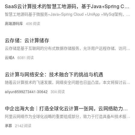
SaaS云计算技术的智慧工地源码，基于Java+Spring Cloud框架开发
智慧工地源码基于微服务+Java+Spring Cloud +UniApp +MySql架构，利用传感器、监控摄像头、AI、大数据等技术，实现施工现场的实时监测、数据分析与智能决策。平台涵盖人员、车辆、视频监控、施工质量、设备、环境和能耗管理七大维度，提供可视化管理、智能化报警、移动智能办公及分布计算存储等功能，全面提升工地的安全性、效率和质量。
高端源码库
406
云存储：云计算储存
云存储是基于互联网的分布式数据存储服务，允许用户远程存储、访问和管理数据。它通过多台虚拟服务器提供存储空间，支持多种服务模式如对象存储、块存储等，广泛应用于文件共享、数据备份、在线办公等领域，市场规模持续扩大，技术不断进步，未来将更加智能、安全和灵活。
云域A
6081
云计算与网络安全：技术融合下的挑战与机遇
随着云计算技术的飞速发展，网络安全问题也日益凸显。本文将探讨云计算环境下的网络安全挑战，以及如何通过技术创新来应对这些挑战。我们将分析云服务的安全特性，讨论信息安全的最佳实践，并展望未来云计算与网络安全的发展趋势。
aliyun8599273441-30642
304
中企出海大会｜打造全球化云计算一张网，云网络助力中企出海和AI创新
阿里云网络作为全球化战略的重要组成部分，致力于打造具备AI技术服务能力和全球竞争力的云计算网络。通过高质量互联网服务、全球化网络覆盖等措施，支持企业高效出海。过去一年，阿里云持续加大基础设施投入，优化海外EIP、GA产品，强化金融科技与AI场景支持。例如，携程、美的等企业借助阿里云实现业务全球化；同时，阿里云网络在弹性、安全及性能方面不断升级，推动中企迎接AI浪潮并服务全球用户。
承慕
2142