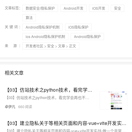
文章标签：
数据安全/隐私保护
Android开发
iOS开发
安全
算法
关键词：
Android隐私保护机制
iOS隐私保护
ios Android隐私保护机制
Android隐私保护
来 源：
开发者社区
>
安全
>
文章
> 正文
相关文章
【03】仿站技术之python技术，看完学会再也不用去购买收费工具了-修改整体页面做好安卓下载发给客户-并且开始提交网站公安备案-作为APP下载落地页文娱产品一定要备案-包括安卓android下载（简单）-ios苹果plist下载（稍微麻烦一丢丢）-优雅草卓伊凡
【03】仿站技术之python技术，看完学会再也不用去购买收费工具了-修改整体页面做好安卓下载发给客户-并且开始提交网站公安备案-作为APP下载落地页文娱产品一定要备案-包括安卓android下载（简单）-ios苹果plist下载（稍微麻烦一丢丢）-优雅草卓伊凡
卓伊凡
660
【03】建立隐私关于等相关页面和内容-vue+vite开发实战-做一个非常漂亮的APP下载落地页-支持PC和H5自适应提供安卓苹果鸿蒙下载和网页端访问-优雅草卓伊凡
【03】建立隐私关于等相关页面和内容-vue+vite开发实战-做一个非常漂亮的APP下载落地页-支持PC和H5自适应提供安卓苹果鸿蒙下载和网页端访问-优雅草卓伊凡