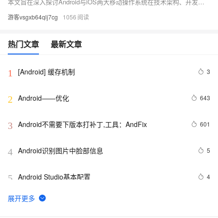
本文旨在深入探讨Android与iOS两大移动操作系统在技术架构、开发环境及市场表现上的核心差异，为开发者和技术爱好者提供全面的视角。通过对比分析，揭示两者如何塑造了当今多样化的移动应用生态，并对未来发展趋势进行了展望。 ####
游客vsgxb64qlj7cg
1056
热门文章
最新文章
[Android] 缓存机制
3
1
Android——优化
643
2
Android不需要下版本打补丁,工具：AndFix
601
3
Android识别图片中脸部信息
5
4
Android Studio基本配置
4
5
Android Socket与服务器通信通用Demo
5
6