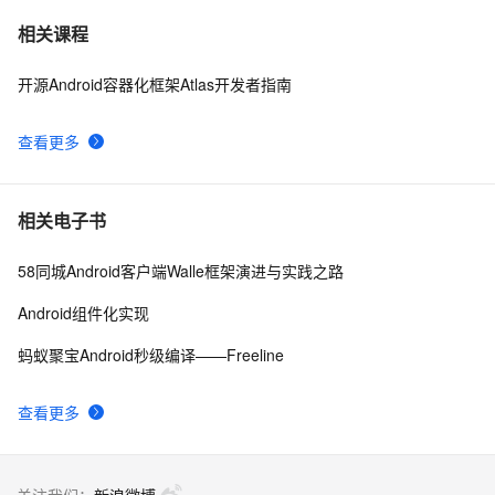
FFmpeg开发笔记（五十九）Linux编译ijkplayer的
6
7
相关课程
Android平台so库
开源Android容器化框架Atlas开发者指南
申请google android map api key
3
8
查看更多
[Android]Activity跳转传递任意类型的数据、Activity为
586
9
SingleTask时代替StartActivityForResult的解决方案
【Android  学习】小知识Notification的新旧用法
593
10
相关电子书
58同城Android客户端Walle框架演进与实践之路
Android组件化实现
蚂蚁聚宝Android秒级编译——Freeline
查看更多