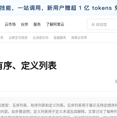
云市场
伙伴
服务
了解阿里云
服务
云原生可观测
云消息队列
容器服务
探索云世界
AI 特惠
数据与 API
成为产品伙伴
企业增值服务
最佳实践
价格计算器
AI 场景体
基础软件
产品伙伴合
阿里云认证
市场活动
配置报价
大模型
自助选配和估算价格
步到位
智启 AI 普惠权益
产品生态集成认证中心
企业支持计划
云上春晚
域名与网站
Qwen Audio：打造专属 AI 语音助手
千问官方 MaaS 平台，为开发者和 Agent 而生，新用户赠送 1 亿 + tokens 额度
一句话生成原生
AI Coding
阿里云Maa
2026 阿里云
云服务器 E
为企业打
数据集
Windows
大模型认证
模型
NEW
NEW
、有序、定义列表
格式还原
值低价云产品抢先购
至高享 1亿+免费 tokens，加速 Al 应用落地
提供智能易用的域名与建站服务
Qwen-Audio-3.0-Realtime 端到端实时语音角色扮演
输入一句话想法,
智能编程，一键
安全可靠、
产品生态伙伴
专家技术服务
云上奥运之旅
弹性计算合作
阿里云中企出
手机三要素
宝塔 Linux
全部认证
价格优势
开源旗舰模型
即刻拥有 DeepSeek-V4-Pro
阿里云 OPC 创新助力计划
千问大模型
一键部署幻兽
AI 电商营销
对象存储 O
大模型
产品生态伙伴工作台
企业增值服务台
云栖战略参考
云存储合作计
云栖大会
身份实名认证
CentOS
训练营
推动算力普惠，释放技术红利
最高返9万
真正可用的 1M 上下文,一次完成代码全链路开发
快速构建应用程序和网站，即刻迈出上云第一步
轻松解锁专属 DeepSeek-V4-Pro
至高百万元 Token 补贴，加速一人公司成长
多元化、高性能、安全可靠的大模型服务
一键购买专属
从图文生成到
云上的中国
数据库合作计
活动全景
短信
Docker
图片和
自进化智能体
5 分钟轻松部署专属 QwenPaw
Token Plan 模型订阅计划
数字证书管理服务（原SSL证书）
高效搭建 AI
AI 广告创作
无影云电脑
企业成长
NEW
HOT
信息公告
看见新力量
云网络合作计
OCR 文字识别
JAVA
越聪明
证享300元代金券
全托管，含MySQL、PostgreSQL、SQL Server、MariaDB多引擎
Qwen3.8-Max 首发尝鲜，限时加量 10 倍，夜间低至2折
实现全站HTTPS，呈现可信的WEB访问
从聊天伙伴进化为能主动干活的本地数字员工
图文、视频一
随时随地安
魔搭 Mode
Kimi-K3
HappyHors
NEW
loud
服务实践
官网公告
金融模力时刻
Salesforce O
版
发票查验
全能环境
Claude Code + GStack 打造工程团队
千问办公，限时限量积分加倍
Qoder
低代码高效构
AI 建站
短信服务
列表类型：无序列表、有序列表和定义列表。无序列表用于展示无特定顺序
型
NEW
作计划
Kimi 最新旗舰模型，长程编程与推理利器
让文字生成流
计划
创新中心
魔搭 ModelSc
健康状态
理服务
让AI从“聊天伙伴”进化为能干活的“数字员工”
安装技能 GStack，拥有专属 AI 工程团队
你的AI工作搭子，覆盖日常办公高频场景
面向真实软件的智能体编程平台
0 代码专业建
的内容，如步骤说明；定义列表用于定义术语及其解释。文章讨论了每种
客户案例
天气预报查询
操作系统
态合作计划