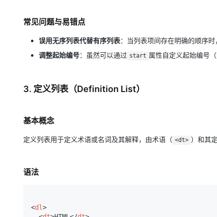
常见问题与易错点
误用无序列表代替有序列表
：当列表项间存在明确的顺序时
调整起始编号
：虽然可以通过
属性自定义起始编号（
start
3. 定义列表（Definition List）
基本概念
定义列表用于定义术语或名词及其解释，由术语（
）和其
<dt>
语法
<
dl
>
<
dt
>
HTML
</
dt
>