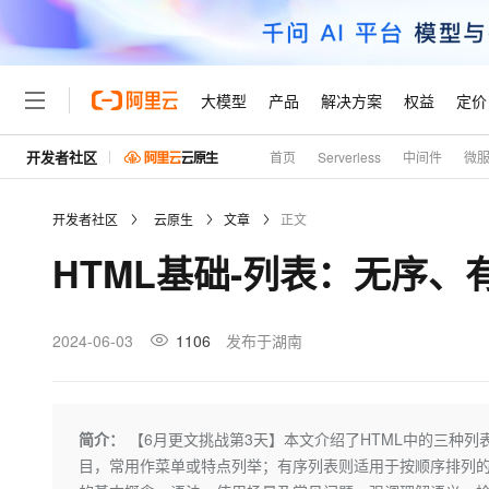
大模型
产品
解决方案
权益
定价
开发者社区
首页
Serverless
中间件
微
大模型
产品
解决方案
权益
定价
云市场
伙伴
服务
了解阿里云
精选产品
精选解决方案
普惠上云
产品定价
精选商城
成为销售伙伴
售前咨询
为什么选择阿里云
千问AI平台
开发者社区
云原生
文章
正文
了解云产品的定价详情
大模型服务平台百炼
睿译宝，AI翻译排版一
普惠上云 官方力荐
分销伙伴
在线服务
网站建设
什么是云计算
大
HTML基础-列表：无序
大模型服务与应用平台
上传文档即自动完成翻译和
云服务器38元/年起，超
咨询伙伴
多端小程序
技术领先
云上成本管理
售后服务
轻量应用服务器
GLM-5.2：长任务时代
官方推荐返现计划
大模型
精选产品
精选解决方案
Salesforce 国际版订阅
稳定可靠
管理和优化成本
推荐新用户得奖励，单订单
销售伙伴合作计划
2024-06-03
1106
发布于湖南
自助服务
友盟天域
安全合规
人工智能与机器学习
AI
文本生成
云数据库 RDS
Hermes Agent，打造
云工开物
无影生态合作计划
在线服务
观测云
分析师报告
自主进化，持久记忆，越用
高校专属算力普惠，学生认
计算
互联网应用开发
Qwen3.8-Max
HOT
Salesforce On Alibaba C
工单服务
Tuya 物联网平台阿里云
研究报告与白皮书
人工智能平台 PAI
快速拥有专属 OpenClaw
简介：
【6月更文挑战第3天】本文介绍了HTML中的三种
大模
Consulting Partner 合
大数据
容器
智能体时代全能旗舰模型
免费试用
短信专区
一站式AI开发、训练和推
目，常用作菜单或特点列举；有序列表则适用于按顺序排列
蓝凌 OA
AI 大模型销售与服务生
现代化应用