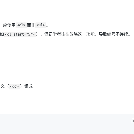
，应使用
而非
。
<ol>
<ul>
如
），但初学者往往忽略这一功能，导致编号不连续。
<ol start="5">
定义（
）组成。
<dd>