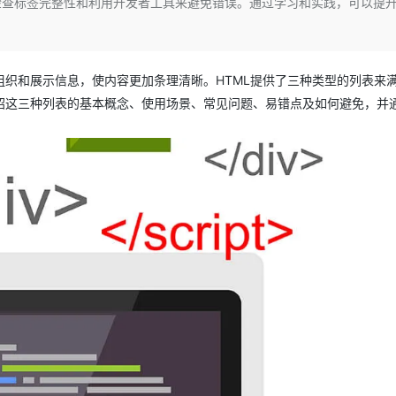
检查标签完整性和利用开发者工具来避免错误。通过学习和实践，可以提
Deepseek-v4-pro
HappyHors
同享
万小智 AI 建站低至 15元/月
Qoder CN
AI 短剧/漫剧
云原生数据库 
快递物流查询
WordPress
成为服务伙
高校合作
点，立即开启云上创新
覆盖公网/内网、递归/权威、移动APP等全场景解析服务
送.CN域名，送备案服务码
基于千问大模型等，支持代码智能生成、研发智能问答
AI助力短剧
态智能体模型
旗舰 MoE 大模型，百万上下文与顶尖推理能力
图生视频，流
Ubuntu
服务生态伙伴
云工开物
企业应用
Works
Night Plan 支持 Qwen 3.8-Max
云原生大数据计算服务 MaxCompute
AI 办公
容器服务 Kub
NEW
GLM-5.2
Wan2.7-T
Red Hat
织和展示信息，使内容更加条理清晰。HTML提供了三种类型的列表来
30+ 款产品免费体验
Data Agent 驱动的一站式 Data+AI 开发治理平台
夜间 5 折，Qwen/Meoo/TokenPlan 客户专享
面向分析的企业级SaaS模式云数据仓库
AI智能应用
提供一站式管
科研合作
视觉 Coding、空间感知、多模态思考等全面升级
1M上下文，专为长程任务能力而生
绍这三种列表的基本概念、使用场景、常见问题、易错点及如何避免，并
ERP
堂（旗舰版）
SUSE
智能客服
CRM
防护产品
2个月
自动承接线索
建站小程序
OA 办公系统
AI 应用构建
大模型原生
力提升
财税管理
模板建站
Qoder
大模型服务平台百炼-应用模版
HOT
NEW
面向真实软件
个人版上线、团队版降价；千问3.8-Max首发发尝鲜
丰富多元化的应用模版和解决方案
400电话
定制建站
万有无界
大模型服务平台百炼-智能体
方案
广告营销
模板小程序
的模型效果
灵活可视化地构建企业级 Agent
定制小程序
秒悟
人工智能平台 PAI
APP 开发
云端极速 AI 
新一代 AI 视频生成模型，深度适配广告营销等场景
AI Native 的算法工程平台，一站式完成建模、训练、推理服务部署
建站系统