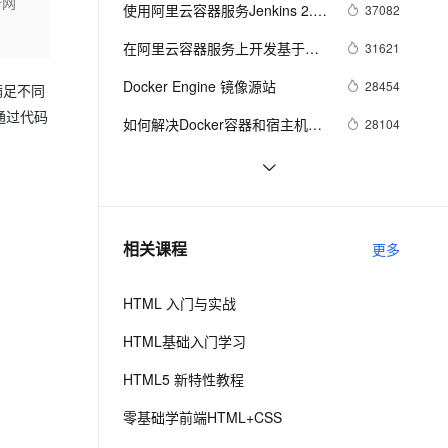
安全
升网
我要投诉
e-1.1-I2V
Cosyvoice-V3-Flash
使用阿里云容器服务Jenkins 2.0
37082
PolarDB
上云场景组合购
Milvus 弹性伸缩功能新增节
伴
实现持续集成之Pipeline篇
漫剧创作，剧本、分镜、视频高效生成
100%兼容MySQL、PostgreSQL，兼容Oracle，支持集中和分布式
覆盖90%+业务场景，专享组合折扣价
点支持范围
畅自然，细节丰富
高表现力语音合成大模型，语音克隆听感自然
VPN
在阿里云容器服务上开发基于
31621
(updated on 2016.12.23)
Docker的Spring Cloud微服务应
ernetes 版 ACK
云聚AI 严选权益
AI 原生数据库服务发布
SSL 证书
Docker Engine 镜像源站
2V
Fun-ASR
28454
满足不同
用
，一键激活高效办公新体验
理容器应用的 K8s 服务
精选AI产品，从模型到应用全链提效
Agent 数据网关
文戏情感细腻自然，动作戏激烈拳拳到肉，实现更强表演能力
支持中英文自由切换，具备更强的噪声鲁棒性
通过代码
堡垒机
如何解决Docker容器和宿主机时
28104
AI 用量加速计划
云原生数据库 PolarDB
间同步问题
防火墙
、识别商机，让客服更高效、服务更出色。
新老同享，达量后返
Agentic Database 发布
阿里巴巴和 Java 圈不得不说的那
25694
些事！
主机安全
应用
Java编码技巧之高效代码50例
25626
千问办公
NEW
业界主流MQ对比
20306
AI 应用及服务市场
相关课程
更多
的智能体编程平台
一站式AI生产力平台
AI 应用
伶鹊
HTML 入门与实战
企业级人与Agent协作平台，接入和调度多个数字员工
智能客服平台，对话机器人、对话分析、智能外呼
大模型
HTML基础入门学习
大模型服务平台百炼 - 全妙
自然语言处理
HTML5 新特性教程
应用创作平台
多模态内容创作工具，已接入 DeepSeek
数据标注
零基础学前端HTML+CSS
机器学习