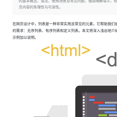
存储
天池大赛
的基本概念、语法、使用场景及常见问题，强调理解语义、
Qwen3.7-Plus
云解析DNS
解决方案免费试用 新老
电子合同
页内容的条理性与可读性。
最高领取价值200元试用
能看、能想、能动手的多模
安全
网络与CDN
AI 算法大赛
畅捷通
大数据开发治理平台 Data
AI 产品 免费试用
网络
安全
云开发大赛
Qwen3-VL-Plus
Tableau 订阅
在网页设计中，列表是一种非常实用且常见的元素，它帮助我们组
1亿+ 大模型 tokens 和 
的需求：无序列表、有序列表和定义列表。本文将深入浅出地介
可观测
入门学习赛
中间件
AI空中课堂在线直播课
云防火墙
140+云产品 免费试用
示例加以说明。
上云与迁云
云原生的云上边界网络安全
产品新客免费试用，最长1
数据库
生态解决方案
大模型服务
企业出海
大模型ACA认证体验
大数据计算
助力企业全员 AI 认知与能
行业生态解决方案
千问AI平台-Token Plan
政企业务
媒体服务
开发者生态解决方案
企业服务与云通信
千问AI平台-模型体验
AI 开发和 AI 应用解决
在线体验全尺寸、多种模态
域名与网站
Happy 系列大模型
终端用户计算
Serverless
开发工具