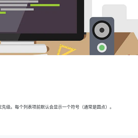
AI 应用
10分钟微调：让0.6B模型媲美235B模
多模态数据信
型
依托云原生高可用架构,实现Dify私有化部署
用1%尺寸在特定领域达到大模型90%以上效果
一个 AI 助手
超强辅助，Bol
即刻拥有 DeepSeek-R1 满血版
在企业官网、通讯软件中为客户提供 AI 客服
多种方案随心选，轻松解锁专属 DeepSeek
优先级。每个列表项前默认会显示一个符号（通常是圆点）。