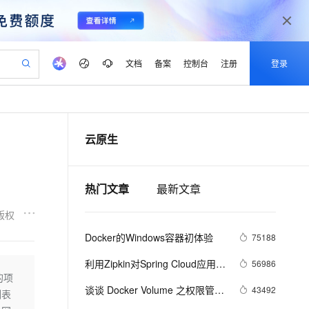
文档
备案
控制台
注册
登录
验
作计划
器
AI 活动
专业服务
服务伙伴合作计划
开发者社区
加入我们
产品动态
服务平台百炼
阿里云 OPC 创新助力计划
云原生
一站式生成采购清单，支持单品或批量购买
可编辑精美 PPT 文稿
S产品伙伴计划（繁花）
峰会
CS
造的大模型服务与应用开发平台
Agency Agents：拥有专属领域专家
AI 生产力先锋
Al MaaS 服务伙伴赋能合作
域名
博文
Careers
至高可申请百万元
Qwen3.8-Max 模型上线
 轻松生成专业的 PPT
开启高性价比 AI 编程新体验
弹性可伸缩的云计算服务
先锋实践拓展 AI 生产力的边界
多领域专家智能体,一键组建 AI 虚拟交付团队
Token 补贴，五大权
计划
海大会
伙伴信用分合作计划
商标
问答
社会招聘
热门文章
最新文章
益加速 OPC 成功
帕鲁游戏服务器
SS
HappyHorse 打造一站式影视创作平台
飞天发布时刻
HOT
Open Search 向量检索版支
划
备案
电子书
校园招聘
联机服务器，轻松开启游戏
视频创作，一键激活电商全链路生产力
稳定、安全、高性价比、高性能的云存储服务
所见，即是所愿
持视频检索 Pipeline 功能
可视化编排打通从文字构思到成片全链路闭环
更多支持
版权
划
公司注册
镜像站
视频生成
语音识别与合成
 智能体与工作流应用
漫剧工坊：一站式动画创作平台
AI 实训营
应用身份服务 (IDaaS)
Docker的Windows容器初体验
75188
合作伙伴培训与认证
划
上云迁移
站生成，高效打造优质广告素材
全接入的云上超级电脑
通过阿里云百炼高效搭建AI应用,助力高效开发
快速生产连贯的高质量长漫剧
从基础到进阶，Agent 创客手把手教你
OpenClaw 管理能力上线
lScope
我要反馈
e-1.1-T2V
Qwen3-TTS-Flash
利用Zipkin对Spring Cloud应用进
56986
查询合作伙伴
n Alibaba Cloud ISV 合作
代维服务
建企业门户网站
10 分钟搭建微信、支付宝小程序
的项
MaxCompute MaxFrame 提
行服务追踪分析
畅细腻的高质量视频
离线语音合成大模型，多语言方言自适应，低延迟高稳定
创新加速
ope
谈谈 Docker Volume 之权限管理
登录合作伙伴管理后台
我要建议
43492
站，无忧落地极速上线
以可视化方式快速构建移动和 PC 门户网站
国内短信简单易用，安全可靠，秒级触达，全球覆盖200+国家和地区。
高效部署网站，快速应用到小程序
供自动弹性内存功能
列表
（一）