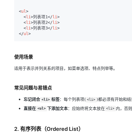
<
ul
>
<
li
>
列表项1
</
li
>
<
li
>
列表项2
</
li
>
<
li
>
列表项3
</
li
>
</
ul
>
使用场景
适用于表示并列关系的项目，如菜单选项、特点列举等。
常见问题与易错点
忘记闭合
标签
：每个列表项(
)都必须有开始和结
<li>
<li>
直接在
下添加文本
：应始终将文本放在
内，否
<ul>
<li>
2. 有序列表（Ordered List）