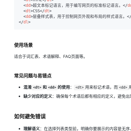
<
dd
>
超文本标记语言，用于编写网页的标准标记语言。
</
d
<
dt
>
CSS
</
dt
>
<
dd
>
层叠样式表，用于控制网页外观和布局的样式语言。
<
</
dl
>
使用场景
适合于词汇表、术语解释、FAQ页面等。
常见问题与易错点
混淆
和
的使用
：
用来标记术语，而
<dt>
<dd>
<dt>
<dd>
缺少对应的定义
：确保每个术语后都有相应的定义，避免出
如何避免错误
理解语义
：在选择列表类型前，明确你要展示的内容是无序