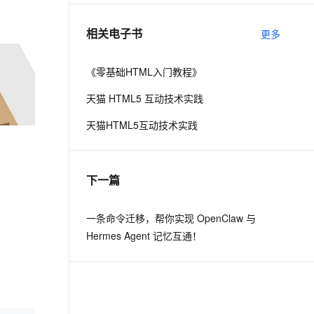
相关电子书
更多
息提取
与 AI 智能体进行实时音视频通话
从文本、图片、视频中提取结构化的属性信息
构建支持视频理解的 AI 音视频实时通话应用
《零基础HTML入门教程》
t.diy 一步搞定创意建站
构建大模型应用的安全防护体系
通过自然语言交互简化开发流程,全栈开发支持
通过阿里云安全产品对 AI 应用进行安全防护
天猫 HTML5 互动技术实践
天猫HTML5互动技术实践
下一篇
一条命令迁移，帮你实现 OpenClaw 与
Hermes Agent 记忆互通！