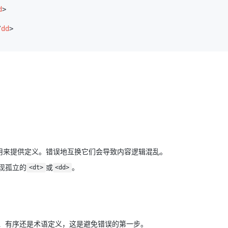
d
>
/
dd
>
用来提供定义。错误地互换它们会导致内容逻辑混乱。
现孤立的
或
。
<dt>
<dd>
、有序还是术语定义，这是避免错误的第一步。