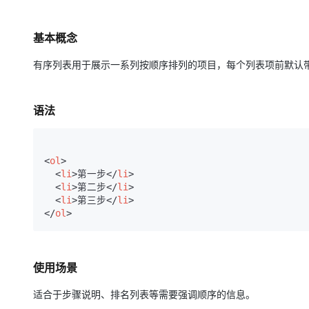
基本概念
有序列表用于展示一系列按顺序排列的项目，每个列表项前默认
语法
<
ol
>
<
li
>
第一步
</
li
>
<
li
>
第二步
</
li
>
<
li
>
第三步
</
li
>
</
ol
>
使用场景
适合于步骤说明、排名列表等需要强调顺序的信息。