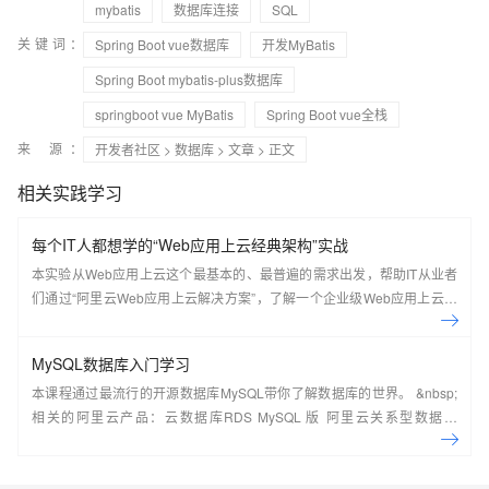
mybatis
数据库连接
SQL
关键词：
Spring Boot vue数据库
开发MyBatis
Spring Boot mybatis-plus数据库
springboot vue MyBatis
Spring Boot vue全栈
来 源：
开发者社区
>
数据库
>
文章
> 正文
相关实践学习
每个IT人都想学的“Web应用上云经典架构”实战
本实验从Web应用上云这个最基本的、最普遍的需求出发，帮助IT从业者
们通过“阿里云Web应用上云解决方案”，了解一个企业级Web应用上云的
常见架构，了解如何构建一个高可用、可扩展的企业级应用架构。
MySQL数据库入门学习
本课程通过最流行的开源数据库MySQL带你了解数据库的世界。 &nbsp;
相关的阿里云产品：云数据库RDS MySQL 版 阿里云关系型数据库
RDS（Relational Database Service）是一种稳定可靠、可弹性伸缩的在
线数据库服务，提供容灾、备份、恢复、迁移等方面的全套解决方案，彻
底解决数据库运维的烦恼。 了解产品详