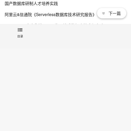
国产数据库研制人才培养实践
下一篇
阿里云&信通院《Serverless数据库技术研究报告》
DTCC 2022大会集锦《云原生一站式数据库技术与实践》
目录
查看更多
关注我们：
新浪微博
联系我们
文档
|
开发者社区
|
天池大赛
|
培训与认证
法律声明及隐私权政策
|
Cookies政策
© 2009-现在 Aliyun.com 版权所有
增值电信业务经营许可证：
浙B2-20080101