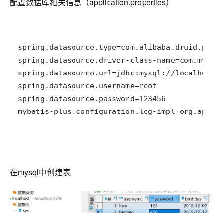
配置数据库相关信息（application.properties）
mybatis-plus.configuration.log-impl=org.apach
在mysql中创建表