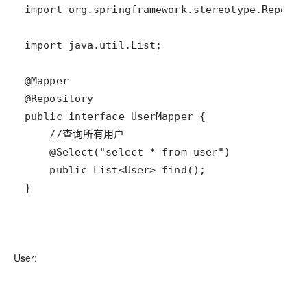
}
User: