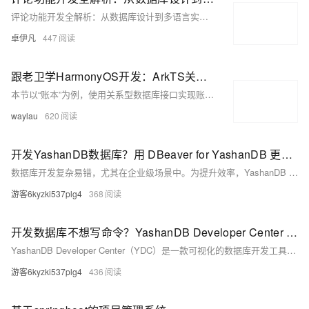
评论功能开发全解析：从数据库设计到多语言实现-优雅草卓伊凡
卓伊凡
447
跟老卫学HarmonyOS开发：ArkTS关系型数据库开发
本节以“账本”为例，使用关系型数据库接口实现账单的增、删、改、查操作。通过创建ArkTSRdb应用，演示如何操作RdbStore进行数据管理，并结合界面按钮实现交互功能。
waylau
620
开发YashanDB数据库？用 DBeaver for YashanDB 更顺手
数据库开发复杂易错，尤其在企业级场景中。为提升效率，YashanDB 团队基于 DBeaver 开源工具打造专属解决方案——DBeaver for YashanDB。它支持多类型数据库对象管理（表、视图、函数等），适配 YashanDB 特有表结构（HEAP、LSC），提供智能补全、语法高亮、SQL 调试等功能，让开发更高效流畅。推荐用于数据库应用开发团队、高频调试用户及中大型企业统一工具栈场景。
游客6kyzki537plg4
368
开发数据库不想写命令？YashanDB Developer Center 帮你轻松搞定
YashanDB Developer Center（YDC）是一款可视化的数据库开发工具，专为提升数据库开发效率而设计。它通过图形化对象管理让数据库对象清晰可见，提供智能SQL编辑器支持语法高亮与自动补全，实现PL调试的图形化操作，帮助快速定位问题。此外，操作记录可追溯，多端灵活部署，适配多种场景。无论是中大型企业研发团队，还是不熟悉命令行的业务开发者，YDC都能显著优化开发体验，堪称YashanDB的“可视化IDE”。
游客6kyzki537plg4
436