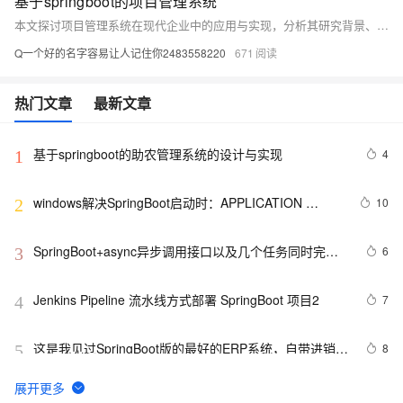
基于springboot的项目管理系统
本文探讨项目管理系统在现代企业中的应用与实现，分析其研究背景、意义及现状，阐述基于SSM、Java、MySQL和Vue等技术构建系统的关键方法，展现其在提升管理效率、协同水平与风险管控方面的价值。
Q一个好的名字容易让人记住你2483558220
671
热门文章
最新文章
基于springboot的助农管理系统的设计与实现
4
1
windows解决SpringBoot启动时：APPLICATION 
10
2
FAILED TO START
SpringBoot+async异步调用接口以及几个任务同时完成
6
3
和异步接口实现和调用
Jenkins Pipeline 流水线方式部署 SpringBoot 项目2
7
4
这是我见过SpringBoot版的最好的ERP系统，自带进销存
8
5
+财务+生产功能，拿来即用（附项目地址）
SpringBoot从入门到精通（二十五）搞懂自定义系统配置
6
6