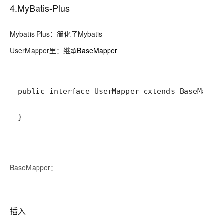
4.MyBatis-Plus
Mybatis Plus：简化了Mybatis
UserMapper里：继承
BaseMapper
}
BaseMapper：
插入