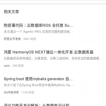
情:&nbsp;https://www.aliyun.com/product/rds/mysql&nbsp;
相关文章
附部署代码｜云数据库RDS 全托管 Supabase服务：小白轻松搞定开发AI应用
本文通过一个 Agentic RAG 应用的完整构建流程，展示了如何借助 RDS Supabase 快速搭建具备知识处理与智能决策能力的 AI 应用，展示从数据准备到应用部署的全流程，相较于传统开发模式效率大幅提升。
阿里云开发者
3967
鸿蒙 HarmonyOS NEXT端云一体化开发-云数据库篇
云数据库采用存储区、对象类型、对象三级结构，支持灵活的数据建模与权限管理，可通过AGC平台或本地项目初始化，实现数据的增删改查及端侧高效调用。
varin
583
Spring boot 使用mybatis generator 自动生成代码插件
本文介绍了在Spring Boot项目中使用MyBatis Generator插件自动生成代码的详细步骤。首先创建一个新的Spring Boot项目，接着引入MyBatis Generator插件并配置`pom.xml`文件。然后删除默认的`application.properties`文件，创建`application.yml`进行相关配置，如设置Mapper路径和实体类包名。重点在于配置`generatorConfig.xml`文件，包括数据库驱动、连接信息、生成模型、映射文件及DAO的包名和位置。最后通过IDE配置运行插件生成代码，并在主类添加`@MapperScan`注解完成整合
2G冲浪词条
1725
评论功能开发全解析：从数据库设计到多语言实现-优雅草卓伊凡