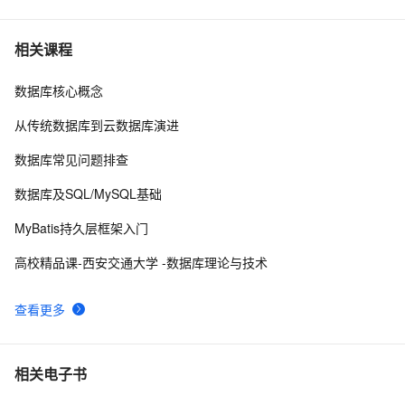
SpringBoot从小白到精通（四）Thymeleaf页面模板引擎
7
7
相关课程
数据库核心概念
MinIO【部署 01】MinIO安装及SpringBoot集成简单测
10
8
试
从传统数据库到云数据库演进
Java：SpringBoot获取所有接口的路由映射关系
5
9
数据库常见问题排查
Netty(一) SpringBoot 整合长连接心跳机制（下）
2
10
数据库及SQL/MySQL基础
MyBatis持久层框架入门
高校精品课-西安交通大学 -数据库理论与技术
查看更多
相关电子书