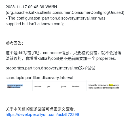
2023-11-17 09:45:39 WARN
(org.apache.kafka.clients.consumer.ConsumerConfig:logUnused)
- The configuration 'partition.discovery.interval.ms' was
supplied but isn't a known config.
参考回答：
这个是ddl写错了吧，connecter信息，只要格式没错，就不会报语
法错误的，你看看kafka的conf是不是前面要加一个 properties.
properties.partition.discovery.interval.ms这样试试
scan.topic-partition-discovery.interval
关于本问题的更多回答可点击原文查看：
https://developer.aliyun.com/ask/572299