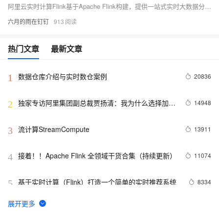
阿里云实时计算Flink基于Apache Flink构建，提供一站式实时大数据分析平台，支持端到端亚秒级实时数据分析，适用于实时大屏、实时报表、实时ETL和风控监测等场景，具备高性价比、开发效率、运维管理和企业安全等优势。
六月的雨在钉钉
913
热门文章
最新文章
数据仓库介绍与实时数仓案例
20836
1
独家专访阿里集团副总裁贾扬清：我为什么选择加入
14948
2
阿里巴巴？
流计算StreamCompute
13911
3
接着！！Apache Flink 全领域干货合集（持续更新）
11074
4
基于实时计算（Flink）打造一个简单的实时推荐系统
8334
5
Flink Checkpoint 问题排查实用指南
8220
6