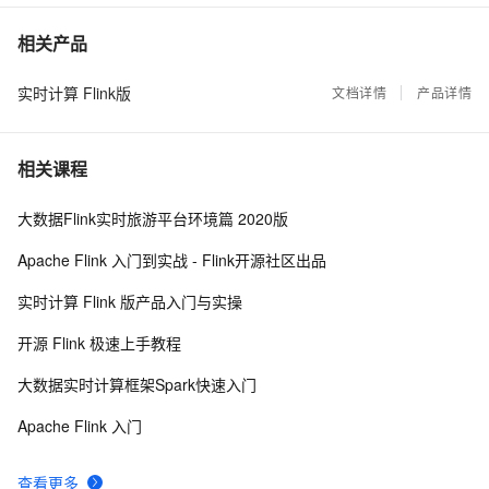
广告场景下的实时计算
8040
7
相关产品
实时计算 Flink版
Apache Flink 漫谈系列(04) - State
文档详情
产品详情
7282
8
深入了解 Flink 网络栈（二）：监控、指标和处理背
6084
9
相关课程
压
【对话科技】Flink技术介绍和新功能展望
5811
10
大数据Flink实时旅游平台环境篇 2020版
Apache Flink 入门到实战 - Flink开源社区出品
实时计算 Flink 版产品入门与实操
开源 Flink 极速上手教程
大数据实时计算框架Spark快速入门
Apache Flink 入门
查看更多