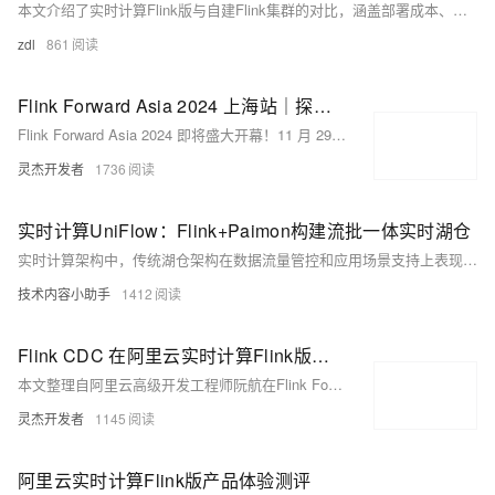
本文介绍了实时计算Flink版与自建Flink集群的对比，涵盖部署成本、性能表现、易用性和企业级能力等方面。实时计算Flink版作为全托管服务，显著降低了运维成本，提供了强大的集成能力和弹性扩展，特别适合中小型团队和业务波动大的场景。文中还提出了改进建议，并探讨了与其他产品的联动可能性。总结指出，实时计算Flink版在简化运维、降低成本和提升易用性方面表现出色，是大数据实时计算的优选方案。
zdl
861
Flink Forward Asia 2024 上海站｜探索实时计算新边界
Flink Forward Asia 2024 即将盛大开幕！11 月 29 至 30 日在上海举行，大会聚焦 Apache Flink 技术演进与未来规划，涵盖流式湖仓、流批一体、Data+AI 融合等前沿话题，提供近百场专业演讲。立即报名，共襄盛举！官网：https://asia.flink-forward.org/shanghai-2024/
灵杰开发者
1736
实时计算UniFlow：Flink+Paimon构建流批一体实时湖仓
实时计算架构中，传统湖仓架构在数据流量管控和应用场景支持上表现良好，但在实际运营中常忽略细节，导致新问题。为解决这些问题，提出了流批一体的实时计算湖仓架构——UniFlow。该架构通过统一的流批计算引擎、存储格式（如Paimon）和Flink CDC工具，简化开发流程，降低成本，并确保数据一致性和实时性。UniFlow还引入了Flink Materialized Table，实现了声明式ETL，优化了调度和执行模式，使用户能灵活调整新鲜度与成本。最终，UniFlow不仅提高了开发和运维效率，还提供了更实时的数据支持，满足业务决策需求。
技术内容小助手
1412
Flink CDC 在阿里云实时计算Flink版的云上实践
本文整理自阿里云高级开发工程师阮航在Flink Forward Asia 2024的分享，重点介绍了Flink CDC与实时计算Flink的集成、CDC YAML的核心功能及应用场景。主要内容包括：Flink CDC的发展及其在流批数据处理中的作用；CDC YAML支持的同步链路、Transform和Route功能、丰富的监控指标；典型应用场景如整库同步、Binlog原始数据同步、分库分表同步等；并通过两个Demo展示了MySQL整库同步到Paimon和Binlog同步到Kafka的过程。最后，介绍了未来规划，如脏数据处理、数据限流及扩展数据源支持。
灵杰开发者
1145
阿里云实时计算Flink版产品体验测评