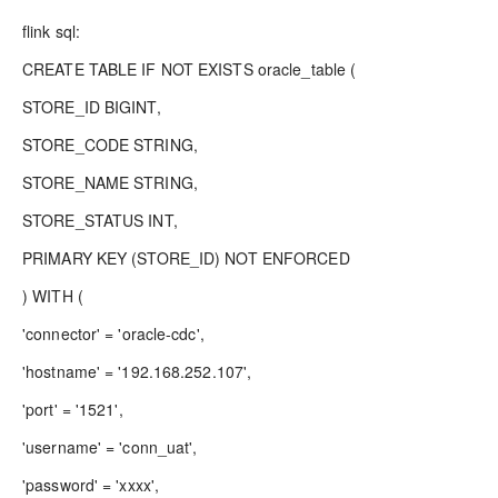
flink sql:
CREATE TABLE IF NOT EXISTS oracle_table (
STORE_ID BIGINT,
STORE_CODE STRING,
STORE_NAME STRING,
STORE_STATUS INT,
PRIMARY KEY (STORE_ID) NOT ENFORCED
) WITH (
'connector' = 'oracle-cdc',
'hostname' = '192.168.252.107',
'port' = '1521',
'username' = 'conn_uat',
'password' = 'xxxx',