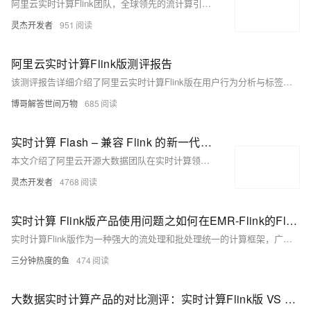
阿里云实时计算Flink团队，全球领先的流计算引擎缔造者，支撑双11万亿级数据处理，推动Apache Flink技术发展。现招募Flink执行引擎、存储引擎、数据通道、平台管控及产品经理人才，地点覆盖北京、杭州、上海。技术深度参与开源核心，打造企业级实时计算解决方案，助力全球企业实现毫秒洞察。
灵杰开发者
951
阿里云实时计算Flink版测评报告
该测评报告详细介绍了阿里云实时计算Flink版在用户行为分析与标签画像中的应用实践，展示了其毫秒级的数据处理能力和高效的开发流程。报告还全面评测了该服务在稳定性、性能、开发运维及安全性方面的卓越表现，并对比自建Flink集群的优势。最后，报告评估了其成本效益，强调了其灵活扩展性和高投资回报率，适合各类实时数据处理需求。
博哥解答世间万物
685
实时计算 Flash – 兼容 Flink 的新一代向量化流计算引擎
本文介绍了阿里云开源大数据团队在实时计算领域的最新成果——向量化流计算引擎Flash。文章主要内容包括：Apache Flink 成为业界流计算标准、Flash 核心技术解读、性能测试数据以及在阿里巴巴集团的落地效果。Flash 是一款完全兼容 Apache Flink 的新一代流计算引擎，通过向量化技术和 C++ 实现，大幅提升了性能和成本效益。
灵杰开发者
4768
实时计算 Flink版产品使用问题之如何在EMR-Flink的Flink SOL中针对source表单独设置并行度
实时计算Flink版作为一种强大的流处理和批处理统一的计算框架，广泛应用于各种需要实时数据处理和分析的场景。实时计算Flink版通常结合SQL接口、DataStream API、以及与上下游数据源和存储系统的丰富连接器，提供了一套全面的解决方案，以应对各种实时计算需求。其低延迟、高吞吐、容错性强的特点，使其成为众多企业和组织实时数据处理首选的技术平台。以下是实时计算Flink版的一些典型使用合集。
三分钟热度的鱼
474
大数据实时计算产品的对比测评：实时计算Flink版 VS 自建Flink集群