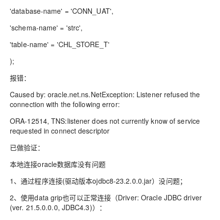
'database-name' = 'CONN_UAT',
'schema-name' = 'strc',
'table-name' = 'CHL_STORE_T'
);
报错：
Caused by: oracle.net.ns.NetException: Listener refused the
connection with the following error:
ORA-12514, TNS:listener does not currently know of service
requested in connect descriptor
已做验证：
本地连接oracle数据库没有问题
1、通过程序连接(驱动版本ojdbc8-23.2.0.0.jar）没问题；
2、使用data grip也可以正常连接（Driver: Oracle JDBC driver
(ver. 21.5.0.0.0, JDBC4.3)）：