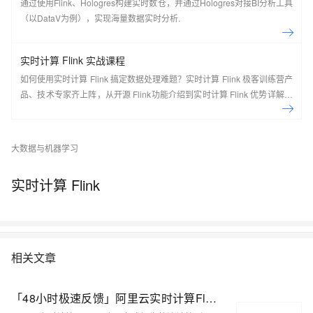
通过使用Flink、Hologres构建实时数仓，并通过Hologres对接BI分析工具
（以DataV为例），实现海量数据实时分析.
实时计算 Flink 实战课程
如何使用实时计算 Flink 搞定数据处理难题？实时计算 Flink 极客训练营产
品、技术专家齐上阵，从开源 Flink功能介绍到实时计算 Flink 优势详解，
现场实操，5天即可上手！ 欢迎开通实时计算 Flink 版：
https://cn.aliyun.com/product/bigdata/sc Flink Forward Asia 介绍： Flink
Forward 是由 Apache 官方授权，Apache Flink Community China 支持
大数据与机器学习
的会议，通过参会不仅可以了解到 Flink 社区的最新动态和发展计划，还
可以了解到国内外一线大厂围绕 Flink 生态的生产实践经验，是 Flink 开发
实时计算 Flink
者和使用者不可错过的盛会。 去年经过品牌升级后的 Flink Forward Asia
吸引了超过2000人线下参与，一举成为国内最大的 Apache 顶级项目会
议。结合2020年的特殊情况，Flink Forward Asia 2020 将在12月26日以
线上峰会的形式与大家见面。
相关文章
「48小时极速反馈」阿里云实时计算Flink广招天下英雄