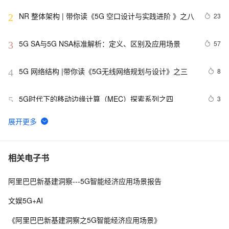
之三
NR 整体架构 | 带你读《5G 空口设计与实践进阶 》之八
23
2
5G SA与5G NSA标准解析：定义、区别及应用场景
57
3
5G 网络结构 |带你读《5G无线网络规划与设计》之三
8
4
5G时代下的移动边缘计算（MEC）探索系列之四
3
5
2G、3G、4G与5G技术：主要区别详解
25
6
5G的要求和主要性能指标 | 《5G移动无线通信技术》之
8
7
相关电子书
六
阿里巴巴新基建洞察---5G智能经济应用场景报告
LTE-NR 双连接|带你读《5G无线网络规划与设计》之十
2
8
二
文娱5G+AI
5G 组网部署策略  | 带你读《5G时代的承载网》之十四
7
9
《阿里巴巴新基建洞察之5G智能经济应用场景》