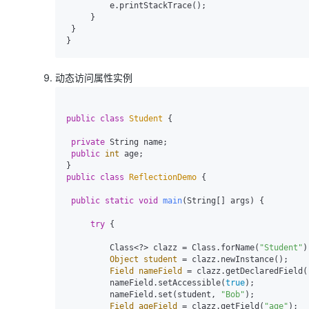
         e.printStackTrace();

     }

 }

动态访问属性实例
public
class
Student
 {

private
 String name;

public
int
 age;

public
class
ReflectionDemo
 {

public
static
void
main
(String[] args)
 {

try
 {

         Class<?> clazz = Class.forName(
"Student"
)
Object
student
=
 clazz.newInstance();

Field
nameField
=
 clazz.getDeclaredField(
         nameField.setAccessible(
true
);

         nameField.set(student, 
"Bob"
);

Field
ageField
=
 clazz.getField(
"age"
);
