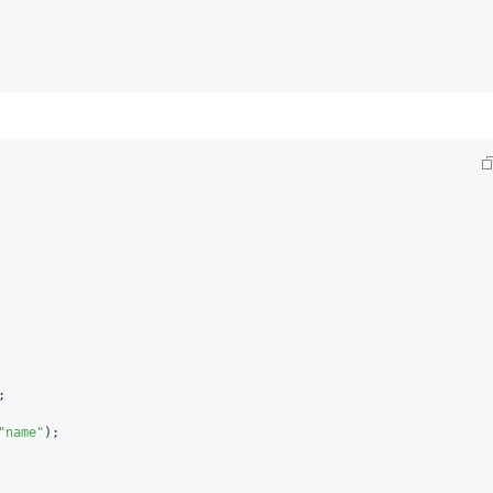
;

"name"
);
