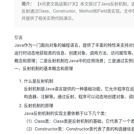
存储
天池大赛
Qwen3.7-Plus
简介：
【4月更文挑战第27天】本文探讨了Java反射机
云解析DNS
解决方案免费试用 新老
电子合同
反射通过Class、Constructor、Method和Fie
最高领取价值200元试用
能看、能想、能动手的多模
安全
网络与CDN
AI 算法大赛
畅捷通
并提供了相关实例代码演示。
大数据开发治理平台 Data
AI 产品 免费试用
网络
安全
云开发大赛
Qwen3-VL-Plus
Tableau 订阅
1亿+ 大模型 tokens 和 
可观测
入门学习赛
中间件
引言
AI空中课堂在线直播课
云防火墙
140+云产品 免费试用
Java作为一门面向对象的编程语言，提供了丰富的特性来支持对
上云与迁云
云原生的云上边界网络安全
产品新客免费试用，最长1
数据库
运行时动态地获取类的信息、创建对象、调用方法、访问属性等。
生态解决方案
大模型服务
企业出海
大模型ACA认证体验
概念和原理；二是反射机制在Java中的应用场景；三是通过实
大数据计算
助力企业全员 AI 认知与能
行业生态解决方案
一、反射机制的基本概念和原理
千问AI平台-Token Plan
政企业务
媒体服务
开发者生态解决方案
什么是反射机制
企业服务与云通信
千问AI平台-模型体验
反射机制是Java语言提供的一种基础功能，它允许程序在
AI 开发和 AI 应用解决
在线体验全尺寸、多种模态
构造器、注解等。通过反射，程序可以动态地创建对象、调用
域名与网站
反射机制的原理
Happy 系列大模型
终端用户计算
Java反射机制的实现主要依赖于以下几个类：
（1）Class类：Class类是反射机制的基础，它代表了
Serverless
（2）Constructor类：Constructor类代表了类的构
开发工具