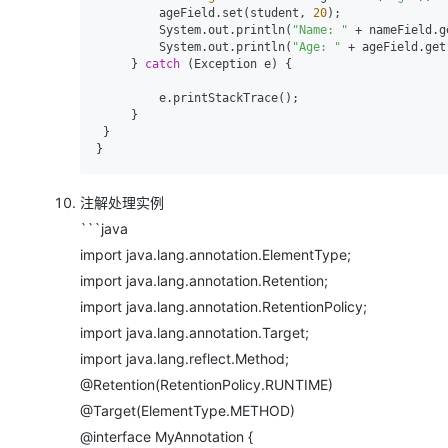
         ageField.set(student, 
20
);

         System.out.println(
"Name: "
 + nameField.g
         System.out.println(
"Age: "
 + ageField.get
     } 
catch
 (Exception e) {

         e.printStackTrace();

     }

 }

注解处理实例
```java
import java.lang.annotation.ElementType;
import java.lang.annotation.Retention;
import java.lang.annotation.RetentionPolicy;
import java.lang.annotation.Target;
import java.lang.reflect.Method;
@Retention(RetentionPolicy.RUNTIME)
@Target(ElementType.METHOD)
@interface MyAnnotation {