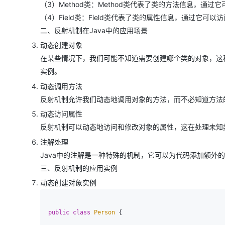
（3）Method类：Method类代表了类的方法信息，通过
大模型解决方案
（4）Field类：Field类代表了类的属性信息，通过它可
迁移与运维管理
快速部署 Dify，高效搭建 
二、反射机制在Java中的应用场景
专有云
动态创建对象
10 分钟在聊天系统中增加
在某些情况下，我们可能不知道需要创建哪个类的对象，这
实例。
动态调用方法
反射机制允许我们动态地调用对象的方法，而不必知道方法
动态访问属性
反射机制可以动态地访问和修改对象的属性，这在处理未知
注解处理
Java中的注解是一种特殊的机制，它可以为代码添加额外
三、反射机制的应用实例
动态创建对象实例
public
class
Person
 {
