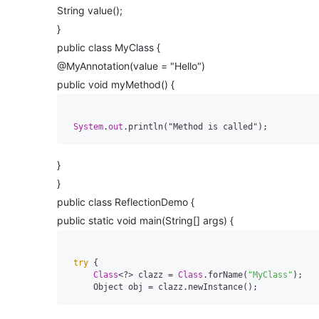
String value();
}
public class MyClass {
@MyAnnotation(value = "Hello")
public void myMethod() {
System
.
out
}
}
public class ReflectionDemo {
public static void main(String[] args) {
try
 {

Class
<?> clazz = 
Class
.forName(
"MyClass"
);
