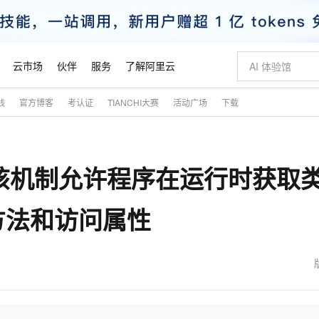
云市场
伙伴
服务
了解阿里云
践
官方博客
考认证
TIANCHI大赛
活动广场
下载
AI 特惠
数据与 API
成为产品伙伴
企业增值服务
最佳实践
价格计算器
AI 场景体
基础软件
产品伙伴合
阿里云认证
市场活动
配置报价
大模型
自助选配和估算价格
步到位
智启 AI 普惠权益
产品生态集成认证中心
企业支持计划
云上春晚
域名与网站
Qwen Audio：打造专属 AI 语音助手
千问官方 MaaS 平台，为开发者和 Agent 而生，新用户赠送 1 亿 + tokens 额度
一句话生成原生
AI Coding
阿里云Maa
2026 阿里云
云服务器 E
为企业打
数据集
Windows
大模型认证
模型
NEW
NEW
，该机制允许程序在运行时获取
格式还原
值低价云产品抢先购
至高享 1亿+免费 tokens，加速 Al 应用落地
提供智能易用的域名与建站服务
Qwen-Audio-3.0-Realtime 端到端实时语音角色扮演
输入一句话想法,
智能编程，一键
安全可靠、
产品生态伙伴
专家技术服务
云上奥运之旅
弹性计算合作
阿里云中企出
手机三要素
宝塔 Linux
全部认证
价格优势
开源旗舰模型
即刻拥有 DeepSeek-V4-Pro
阿里云 OPC 创新助力计划
千问大模型
一键部署幻兽
AI 电商营销
对象存储 O
大模型
产品生态伙伴工作台
企业增值服务台
云栖战略参考
云存储合作计
云栖大会
身份实名认证
CentOS
训练营
方法和访问属性
推动算力普惠，释放技术红利
最高返9万
真正可用的 1M 上下文,一次完成代码全链路开发
快速构建应用程序和网站，即刻迈出上云第一步
轻松解锁专属 DeepSeek-V4-Pro
至高百万元 Token 补贴，加速一人公司成长
多元化、高性能、安全可靠的大模型服务
一键购买专属
从图文生成到
云上的中国
数据库合作计
活动全景
短信
Docker
图片和
自进化智能体
5 分钟轻松部署专属 QwenPaw
Token Plan 模型订阅计划
数字证书管理服务（原SSL证书）
高效搭建 AI
AI 广告创作
无影云电脑
企业成长
NEW
HOT
信息公告
看见新力量
云网络合作计
OCR 文字识别
JAVA
越聪明
证享300元代金券
全托管，含MySQL、PostgreSQL、SQL Server、MariaDB多引擎
Qwen3.8-Max 首发尝鲜，限时加量 10 倍，夜间低至2折
实现全站HTTPS，呈现可信的WEB访问
从聊天伙伴进化为能主动干活的本地数字员工
图文、视频一
随时随地安
魔搭 Mode
Kimi-K3
HappyHors
NEW
loud
服务实践
官网公告
金融模力时刻
Salesforce O
版
发票查验
全能环境
Claude Code + GStack 打造工程团队
千问办公，限时限量积分加倍
Qoder
低代码高效构
AI 建站
短信服务
型
NEW
作计划
Kimi 最新旗舰模型，长程编程与推理利器
让文字生成流
计划
创新中心
魔搭 ModelSc
健康状态
理服务
让AI从“聊天伙伴”进化为能干活的“数字员工”
安装技能 GStack，拥有专属 AI 工程团队
你的AI工作搭子，覆盖日常办公高频场景
面向真实软件的智能体编程平台
0 代码专业建
客户案例
天气预报查询
操作系统
态合作计划