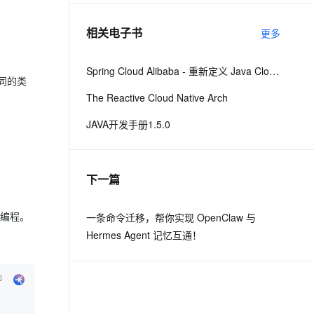
相关电子书
更多
息提取
与 AI 智能体进行实时音视频通话
从文本、图片、视频中提取结构化的属性信息
构建支持视频理解的 AI 音视频实时通话应用
Spring Cloud Alibaba - 重新定义 Java Cloud-Native
t.diy 一步搞定创意建站
构建大模型应用的安全防护体系
同的类
The Reactive Cloud Native Arch
通过自然语言交互简化开发流程,全栈开发支持
通过阿里云安全产品对 AI 应用进行安全防护
JAVA开发手册1.5.0
下一篇
和编程。
一条命令迁移，帮你实现 OpenClaw 与
Hermes Agent 记忆互通！