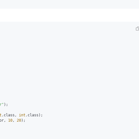
r"
);

t
.class, 
int
.class);

or, 
10
, 
20
);
