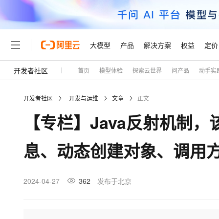
大模型
产品
解决方案
权益
定价
开发者社区
首页
模型体验
探索云世界
问产品
动手实
大模型
产品
解决方案
权益
定价
云市场
伙伴
服务
了解阿里云
精选产品
精选解决方案
普惠上云
产品定价
精选商城
成为销售伙伴
售前咨询
为什么选择阿里云
千问AI平台
开发者社区
开发与运维
文章
正文
了解云产品的定价详情
大模型服务平台百炼
睿译宝，AI翻译排版一
普惠上云 官方力荐
分销伙伴
在线服务
网站建设
什么是云计算
大
【专栏】Java反射机制
大模型服务与应用平台
上传文档即自动完成翻译和
云服务器38元/年起，超
咨询伙伴
多端小程序
技术领先
云上成本管理
售后服务
轻量应用服务器
GLM-5.2：长任务时代
官方推荐返现计划
大模型
精选产品
精选解决方案
Salesforce 国际版订阅
稳定可靠
息、动态创建对象、调用
管理和优化成本
推荐新用户得奖励，单订单
销售伙伴合作计划
自助服务
友盟天域
安全合规
人工智能与机器学习
AI
文本生成
云数据库 RDS
Hermes Agent，打造
云工开物
无影生态合作计划
在线服务
观测云
分析师报告
自主进化，持久记忆，越用
高校专属算力普惠，学生认
计算
互联网应用开发
2024-04-27
362
发布于北京
Qwen3.8-Max
HOT
Salesforce On Alibaba C
工单服务
Tuya 物联网平台阿里云
研究报告与白皮书
人工智能平台 PAI
快速拥有专属 OpenClaw
大模
Consulting Partner 合
大数据
容器
智能体时代全能旗舰模型
免费试用
短信专区
一站式AI开发、训练和推
蓝凌 OA
AI 大模型销售与服务生
现代化应用