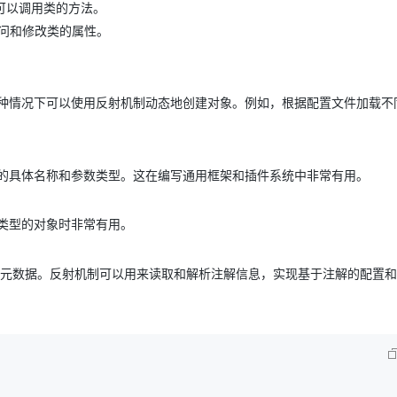
它可以调用类的方法。
以访问和修改类的属性。
AI 应用
10分钟微调：让0.6B模型媲美235B模
多模态数据信
型
依托云原生高可用架构,实现Dify私有化部署
用1%尺寸在特定领域达到大模型90%以上效果
一个 AI 助手
超强辅助，Bol
种情况下可以使用反射机制动态地创建对象。例如，根据配置文件加载不
即刻拥有 DeepSeek-R1 满血版
在企业官网、通讯软件中为客户提供 AI 客服
多种方案随心选，轻松解锁专属 DeepSeek
的具体名称和参数类型。这在编写通用框架和插件系统中非常有用。
类型的对象时非常有用。
的元数据。反射机制可以用来读取和解析注解信息，实现基于注解的配置