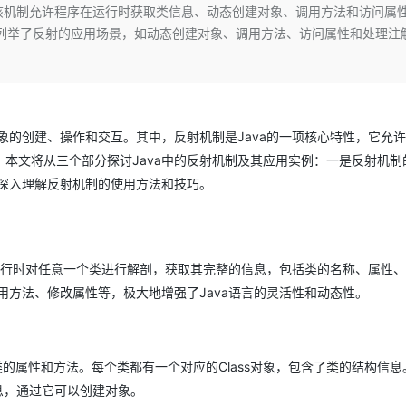
Deepseek-v4-pro
HappyHors
制，该机制允许程序在运行时获取类信息、动态创建对象、调用方法和访问属
同享
万小智 AI 建站低至 15元/月
Qoder CN
AI 短剧/漫剧
云原生数据库 
快递物流查询
WordPress
成为服务伙
高校合作
ld类实现。文中列举了反射的应用场景，如动态创建对象、调用方法、访问属性和处理注
点，立即开启云上创新
覆盖公网/内网、递归/权威、移动APP等全场景解析服务
送.CN域名，送备案服务码
基于千问大模型等，支持代码智能生成、研发智能问答
AI助力短剧
态智能体模型
旗舰 MoE 大模型，百万上下文与顶尖推理能力
图生视频，流
Ubuntu
服务生态伙伴
云工开物
企业应用
Works
Night Plan 支持 Qwen 3.8-Max
云原生大数据计算服务 MaxCompute
AI 办公
容器服务 Kub
NEW
GLM-5.2
Wan2.7-T
Red Hat
30+ 款产品免费体验
Data Agent 驱动的一站式 Data+AI 开发治理平台
夜间 5 折，Qwen/Meoo/TokenPlan 客户专享
面向分析的企业级SaaS模式云数据仓库
AI智能应用
提供一站式管
科研合作
视觉 Coding、空间感知、多模态思考等全面升级
1M上下文，专为长程任务能力而生
ERP
堂（旗舰版）
SUSE
智能客服
象的创建、操作和交互。其中，反射机制是Java的一项核心特性，它允
CRM
防护产品
2个月
自动承接线索
本文将从三个部分探讨Java中的反射机制及其应用实例：一是反射机制
建站小程序
OA 办公系统
AI 应用构建
大模型原生
例深入理解反射机制的使用方法和技巧。
力提升
财税管理
模板建站
Qoder
大模型服务平台百炼-应用模版
HOT
NEW
面向真实软件
个人版上线、团队版降价；千问3.8-Max首发发尝鲜
丰富多元化的应用模版和解决方案
400电话
定制建站
万有无界
大模型服务平台百炼-智能体
运行时对任意一个类进行解剖，获取其完整的信息，包括类的名称、属性
方案
广告营销
模板小程序
的模型效果
灵活可视化地构建企业级 Agent
方法、修改属性等，极大地增强了Java语言的灵活性和动态性。
定制小程序
秒悟
人工智能平台 PAI
APP 开发
云端极速 AI 
新一代 AI 视频生成模型，深度适配广告营销等场景
AI Native 的算法工程平台，一站式完成建模、训练、推理服务部署
一个类的属性和方法。每个类都有一个对应的Class对象，包含了类的结构信息
建站系统
造器信息，通过它可以创建对象。