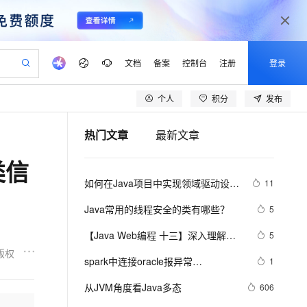
文档
备案
控制台
注册
登录
个人
积分
发布
验
作计划
器
AI 活动
专业服务
服务伙伴合作计划
开发者社区
加入我们
产品动态
服务平台百炼
阿里云 OPC 创新助力计划
热门文章
最新文章
一站式生成采购清单，支持单品或批量购买
可编辑精美 PPT 文稿
S产品伙伴计划（繁花）
峰会
CS
造的大模型服务与应用开发平台
Agency Agents：拥有专属领域专家
AI 生产力先锋
Al MaaS 服务伙伴赋能合作
域名
博文
Careers
至高可申请百万元
Qwen3.8-Max 模型上线
类信
 轻松生成专业的 PPT
开启高性价比 AI 编程新体验
弹性可伸缩的云计算服务
先锋实践拓展 AI 生产力的边界
多领域专家智能体,一键组建 AI 虚拟交付团队
Token 补贴，五大权
计划
海大会
伙伴信用分合作计划
商标
问答
社会招聘
如何在Java项目中实现领域驱动设计
11
益加速 OPC 成功
帕鲁游戏服务器
SS
HappyHorse 打造一站式影视创作平台
飞天发布时刻
HOT
Open Search 向量检索版支
划
备案
电子书
校园招聘
（DDD）
联机服务器，轻松开启游戏
视频创作，一键激活电商全链路生产力
稳定、安全、高性价比、高性能的云存储服务
所见，即是所愿
持视频检索 Pipeline 功能
可视化编排打通从文字构思到成片全链路闭环
更多支持
Java常用的线程安全的类有哪些？
5
划
公司注册
镜像站
视频生成
语音识别与合成
 智能体与工作流应用
漫剧工坊：一站式动画创作平台
AI 实训营
应用身份服务 (IDaaS)
【Java Web编程 十三】深入理解
5
合作伙伴培训与认证
划
上云迁移
站生成，高效打造优质广告素材
全接入的云上超级电脑
通过阿里云百炼高效搭建AI应用,助力高效开发
快速生产连贯的高质量长漫剧
从基础到进阶，Agent 创客手把手教你
OpenClaw 管理能力上线
JDBC规范
版权
lScope
我要反馈
e-1.1-T2V
Qwen3-TTS-Flash
spark中连接oracle报异常
1
查询合作伙伴
n Alibaba Cloud ISV 合作
代维服务
建企业门户网站
10 分钟搭建微信、支付宝小程序
MaxCompute MaxFrame 提
java.sql.SQLException: No suitable 
畅细腻的高质量视频
离线语音合成大模型，多语言方言自适应，低延迟高稳定
创新加速
从JVM角度看Java多态
ope
登录合作伙伴管理后台
606
我要建议
站，无忧落地极速上线
以可视化方式快速构建移动和 PC 门户网站
国内短信简单易用，安全可靠，秒级触达，全球覆盖200+国家和地区。
高效部署网站，快速应用到小程序
供自动弹性内存功能
driver