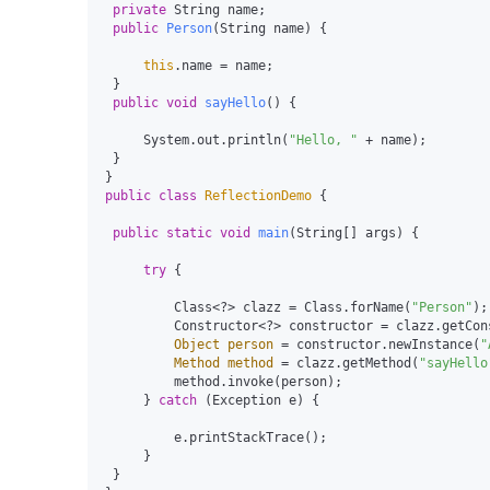
private
 String name;

public
Person
(String name)
 {

this
.name = name;

 }

public
void
sayHello
()
 {

     System.out.println(
"Hello, "
 + name);

 }

public
class
ReflectionDemo
 {

public
static
void
main
(String[] args)
 {

try
 {

         Class<?> clazz = Class.forName(
"Person"
);

         Constructor<?> constructor = clazz.getConstructor(String.class);

Object
person
=
 constructor.newInstance(
"
Method
method
=
 clazz.getMethod(
"sayHello
         method.invoke(person);

     } 
catch
 (Exception e) {

         e.printStackTrace();

     }

 }
