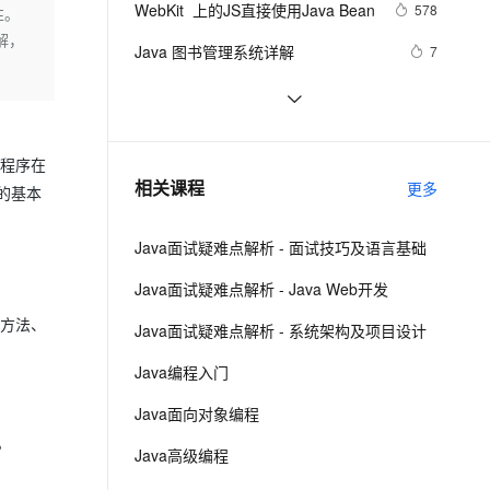
安全
WebKit  上的JS直接使用Java Bean
我要投诉
e-1.1-I2V
Cosyvoice-V3-Flash
578
性。
PolarDB
上云场景组合购
Milvus 弹性伸缩功能新增节
伴
解，
漫剧创作，剧本、分镜、视频高效生成
100%兼容MySQL、PostgreSQL，兼容Oracle，支持集中和分布式
覆盖90%+业务场景，专享组合折扣价
点支持范围
畅自然，细节丰富
高表现力语音合成大模型，语音克隆听感自然
VPN
Java 图书管理系统详解
7
ernetes 版 ACK
云聚AI 严选权益
AI 原生数据库服务发布
SSL 证书
Java线程：新特征-原子量
719
2V
Fun-ASR
，一键激活高效办公新体验
理容器应用的 K8s 服务
精选AI产品，从模型到应用全链提效
Agent 数据网关
文戏情感细腻自然，动作戏激烈拳拳到肉，实现更强表演能力
支持中英文自由切换，具备更强的噪声鲁棒性
堡垒机
Java 注解 阐释 hibernate ORM
3
AI 用量加速计划
云原生数据库 PolarDB
许程序在
防火墙
、识别商机，让客服更高效、服务更出色。
java 中的多线程   内部类实现 数据共
新老同享，达量后返
Agentic Database 发布
8
相关课程
更多
的基本
享 和 Runnable实现数据共享
主机安全
应用
Java面试疑难点解析 - 面试技巧及语言基础
千问办公
NEW
AI 应用及服务市场
的智能体编程平台
一站式AI生产力平台
Java面试疑难点解析 - Java Web开发
AI 应用
伶鹊
、方法、
Java面试疑难点解析 - 系统架构及项目设计
企业级人与Agent协作平台，接入和调度多个数字员工
智能客服平台，对话机器人、对话分析、智能外呼
大模型
Java编程入门
大模型服务平台百炼 - 全妙
自然语言处理
Java面向对象编程
应用创作平台
多模态内容创作工具，已接入 DeepSeek
数据标注
。
Java高级编程
机器学习