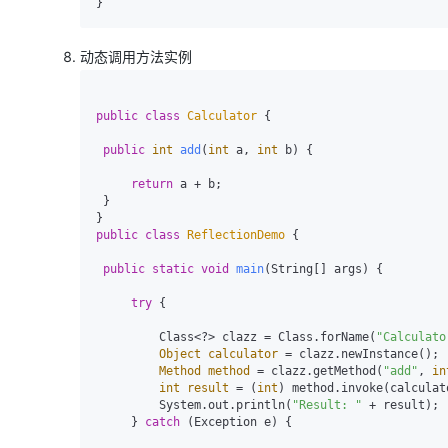
动态调用方法实例
public
class
Calculator
 {

public
int
add
(
int
 a, 
int
 b)
 {

return
 a + b;

 }

public
class
ReflectionDemo
 {

public
static
void
main
(String[] args)
 {

try
 {

         Class<?> clazz = Class.forName(
"Calculato
Object
calculator
=
 clazz.newInstance();

Method
method
=
 clazz.getMethod(
"add"
, 
in
int
result
=
 (
int
) method.invoke(calculat
         System.out.println(
"Result: "
 + result);

     } 
catch
 (Exception e) {
