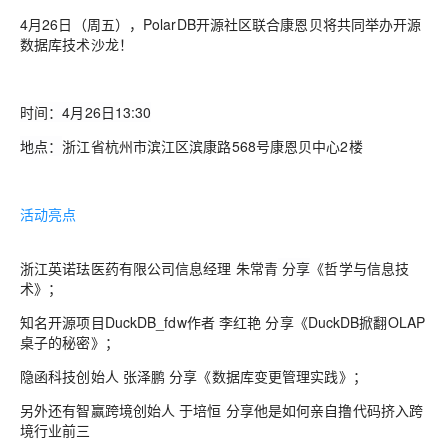
4月26日（周五）
，PolarDB开源社区联合康恩贝将共同举办开源
数据库技术沙龙！
时间
：4月26日13:30
地点：
浙江省杭州市滨江区滨康路568号康恩贝中心2楼
活动亮点
浙江英诺珐医药有限公司信息经理
朱常青
分享
《哲学与信息技
术》；
知名开源项目DuckDB_fdw作者
李红艳
分享《DuckDB掀翻OLAP
桌子的秘密》；
隐函科技创始人
张泽鹏
分享《数据库变更管理实践》；
另外还有智赢跨境创始人
于培恒
分享他是如何亲自撸代码挤入跨
境行业前三