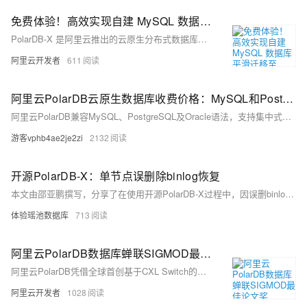
免费体验！高效实现自建 MySQL 数据库平滑迁移至 PolarDB-X
PolarDB-X 是阿里云推出的云原生分布式数据库，支持PB级存储扩展、高并发访问与数据强一致，助力企业实现MySQL平滑迁移。现已开放免费体验，点击即享高效、稳定的数据库升级方案。
阿里云开发者
611
阿里云PolarDB云原生数据库收费价格：MySQL和PostgreSQL详细介绍
阿里云PolarDB兼容MySQL、PostgreSQL及Oracle语法，支持集中式与分布式架构。标准版2核4G年费1116元起，企业版最高性能达4核16G，支持HTAP与多级高可用，广泛应用于金融、政务、互联网等领域，TCO成本降低50%。
游客vphb4ae2je2zi
2132
开源PolarDB-X：单节点误删除binlog恢复
本文由邵亚鹏撰写，分享了在使用开源PolarDB-X过程中，因误删binlog导致数据库服务无法启动的问题及恢复过程。作者结合实践经验，详细介绍了在无备份情况下如何通过单节点恢复机制重启数据库，并提出了避免类似问题的几点建议，包括采用高可用部署、定期备份及升级至最新版本等。
体验瑶池数据库
713
阿里云PolarDB数据库蝉联SIGMOD最佳论文奖
阿里云PolarDB凭借全球首创基于CXL Switch的分布式内存池技术，在SIGMOD 2025上荣获工业赛道“最佳论文奖”，连续两年蝉联该顶会最高奖项。其创新架构PolarCXLMem打破传统RDMA技术瓶颈，性能提升2.1倍，并已落地应用于内存池化场景，推动大模型推理与多模态存储发展，展现CXL Switch在高速互联中的巨大潜力。
阿里云开发者
1028