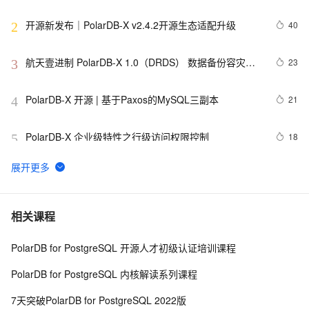
开源新发布｜PolarDB-X v2.4.2开源生态适配升级
40
2
航天壹进制 PolarDB-X 1.0（DRDS） 数据备份容灾解
23
3
决方案
PolarDB-X 开源 | 基于Paxos的MySQL三副本
21
4
PolarDB-X 企业级特性之行级访问权限控制
18
5
Linux 环境 国产银河麒麟V10操作系统安装 Polardb-X 
18
6
数据库 单机版 rpm 包 教程
PolarDB-X 存储引擎核心技术 | Lizard分布式事务系统
17
7
相关课程
PolarDB for PostgreSQL 开源人才初级认证培训课程
PolarDB-X V2.3 集中式和分布式一体化开源发布
17
8
PolarDB for PostgreSQL 内核解读系列课程
PolarDB-X最佳实践系列（三）：如何实现高效的分页
17
9
7天突破PolarDB for PostgreSQL 2022版
查询