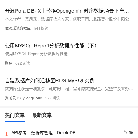
开源PolarDB- X｜替换Opengemini时序数据场景下产品力校验
本文作者：黄周霖，数据库技术专家，就职于南京北路智控股份有限公司，负责数据库运维及大数据开发。
体验瑶池数据库
544
使用MYSQL Report分析数据库性能（下）
使用MYSQL Report分析数据库性能
顾翔
622
自建数据库如何迁移至RDS MySQL实例
数据库迁移是一项复杂且耗时的工程，需考虑数据安全、完整性及业务中断影响。使用阿里云数据传输服务DTS，可快速、平滑完成迁移任务，将应用停机时间降至分钟级。您还可通过全量备份自建数据库并恢复至RDS MySQL实例，实现间接迁移上云。
翼龙云TG_yilongcloud
377
热门文章
最新文章
API参考—数据库管理—DeleteDB
59
1