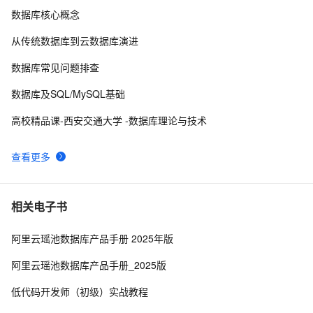
数据库 单机版 rpm 包 教程
数据库核心概念
PolarDB-X 存储引擎核心技术 | Lizard分布式事务系统
17
9
从传统数据库到云数据库演进
ARM Linux 环境 国产 华为 欧拉 openEuler 20.03 操作
17
10
数据库常见问题排查
系统安装 Polardb-X 数据库 单机版 rpm 包 教程
数据库及SQL/MySQL基础
高校精品课-西安交通大学 -数据库理论与技术
查看更多
相关电子书
阿里云瑶池数据库产品手册 2025年版
阿里云瑶池数据库产品手册_2025版
低代码开发师（初级）实战教程