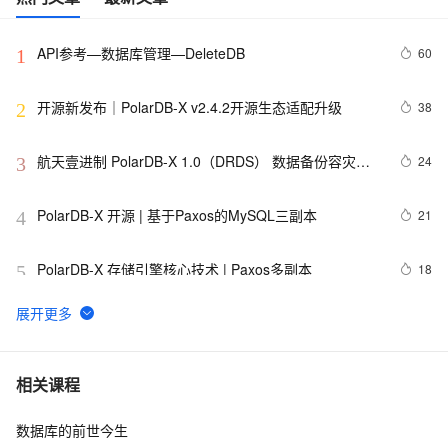
API参考—数据库管理—DeleteDB
60
1
开源新发布｜PolarDB-X v2.4.2开源生态适配升级
38
2
航天壹进制 PolarDB-X 1.0（DRDS） 数据备份容灾解
24
3
决方案
PolarDB-X 开源 | 基于Paxos的MySQL三副本
21
4
PolarDB-X 存储引擎核心技术 | Paxos多副本
18
5
PolarDB-X 企业级特性之行级访问权限控制
18
6
PolarDB-X V2.3 集中式和分布式一体化开源发布
18
7
相关课程
数据库的前世今生
Linux 环境 国产银河麒麟V10操作系统安装 Polardb-X 
18
8