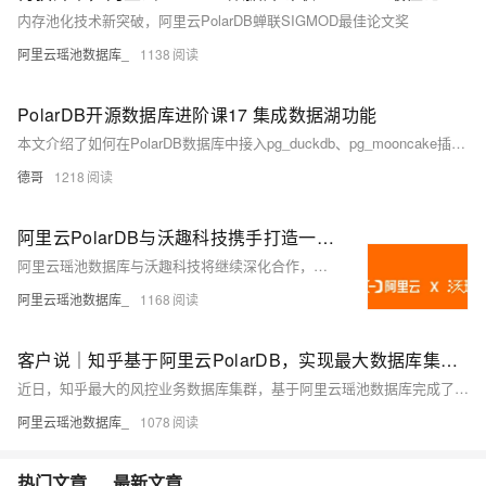
内存池化技术新突破，阿里云PolarDB蝉联SIGMOD最佳论文奖
阿里云瑶池数据库_
1138
PolarDB开源数据库进阶课17 集成数据湖功能
本文介绍了如何在PolarDB数据库中接入pg_duckdb、pg_mooncake插件以支持数据湖功能, 可以读写对象存储的远程数据, 支持csv, parquet等格式, 支持delta等框架, 并显著提升OLAP性能。
德哥
1218
阿里云PolarDB与沃趣科技携手打造一体化数据库解决方案，助推国产数据库生态发展
阿里云瑶池数据库与沃趣科技将继续深化合作，共同推动国产数据库技术的持续创新与广泛应用，为行业生态的繁荣注入更强劲的技术动力。
阿里云瑶池数据库_
1168
客户说｜知乎基于阿里云PolarDB，实现最大数据库集群云原生升级
近日，知乎最大的风控业务数据库集群，基于阿里云瑶池数据库完成了云原生技术架构的升级。此次升级不仅显著提升了系统的高可用性和性能上限，还大幅降低了底层资源成本。
阿里云瑶池数据库_
1078
热门文章
最新文章