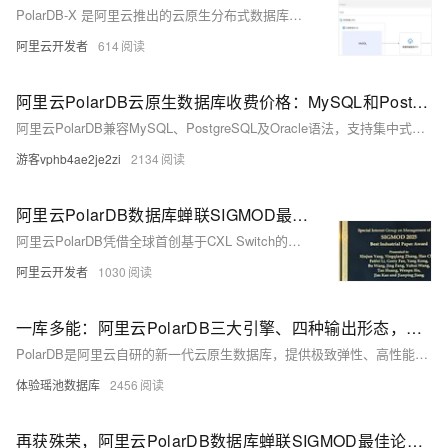
PolarDB-X 是阿里云推出的云原生分布式数据库，支持PB级存储扩展、高并发访问与数据强一致，助力企业实现MySQL平滑迁移。现已开放免费体验，点击即享高效、稳定的数据库升级方案。
阿里云开发者
614
阿里云PolarDB云原生数据库收费价格：MySQL和PostgreSQL详细介绍
阿里云PolarDB兼容MySQL、PostgreSQL及Oracle语法，支持集中式与分布式架构。标准版2核4G年费1116元起，企业版最高性能达4核16G，支持HTAP与多级高可用，广泛应用于金融、政务、互联网等领域，TCO成本降低50%。
游客vphb4ae2je2zi
2134
阿里云PolarDB数据库蝉联SIGMOD最佳论文奖
阿里云PolarDB凭借全球首创基于CXL Switch的分布式内存池技术，在SIGMOD 2025上荣获工业赛道“最佳论文奖”，连续两年蝉联该顶会最高奖项。其创新架构PolarCXLMem打破传统RDMA技术瓶颈，性能提升2.1倍，并已落地应用于内存池化场景，推动大模型推理与多模态存储发展，展现CXL Switch在高速互联中的巨大潜力。
阿里云开发者
1030
一库多能：阿里云PolarDB三大引擎、四种输出形态，覆盖企业数据库全场景
PolarDB是阿里云自研的新一代云原生数据库，提供极致弹性、高性能和海量存储。它包含三个版本：PolarDB-M（兼容MySQL）、PolarDB-PG（兼容PostgreSQL及Oracle语法）和PolarDB-X（分布式数据库）。支持公有云、专有云、DBStack及轻量版等多种形态，满足不同场景需求。2021年，PolarDB-PG与PolarDB-X开源，内核与商业版一致，推动国产数据库生态发展，同时兼容主流国产操作系统与芯片，获得权威安全认证。
体验瑶池数据库
2456
再获殊荣，阿里云PolarDB数据库蝉联SIGMOD最佳论文奖