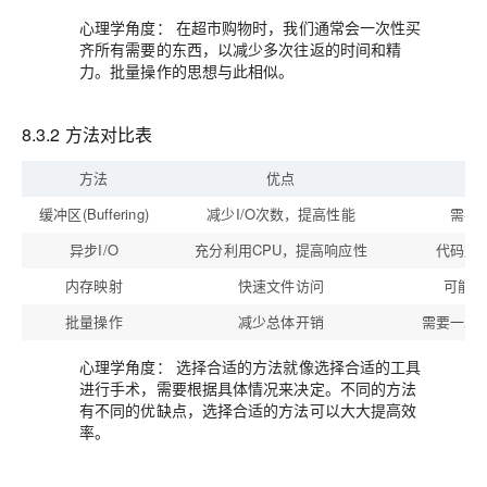
心理学角度：
在超市购物时，我们通常会一次性买
齐所有需要的东西，以减少多次往返的时间和精
力。批量操作的思想与此相似。
8.3.2 方法对比表
方法
优点
缓冲区(Buffering)
减少I/O次数，提高性能
需要
异步I/O
充分利用CPU，提高响应性
代码复
内存映射
快速文件访问
可能增
批量操作
减少总体开销
需要一次
心理学角度：
选择合适的方法就像选择合适的工具
进行手术，需要根据具体情况来决定。不同的方法
有不同的优缺点，选择合适的方法可以大大提高效
率。