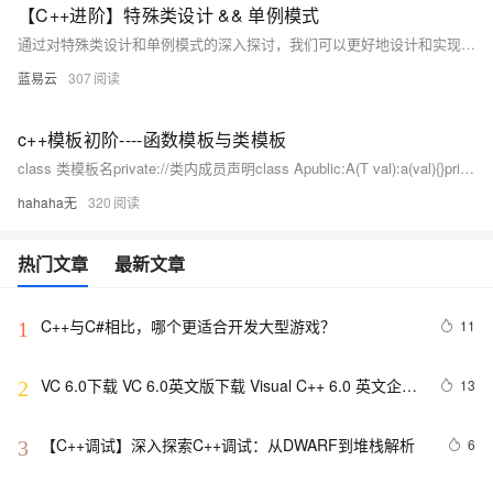
【C++进阶】特殊类设计 && 单例模式
通过对特殊类设计和单例模式的深入探讨，我们可以更好地设计和实现复杂的C++程序。特殊类设计提高了代码的安全性和可维护性，而单例模式则确保类的唯一实例性和全局访问性。理解并掌握这些高级设计技巧，对于提升C++编程水平至关重要。
蓝易云
307
c++模板初阶----函数模板与类模板
class 类模板名private://类内成员声明class Apublic:A(T val):a(val){}private:T a;return 0;运行结果：注意：类模板中的成员函数若是放在类外定义时，需要加模板参数列表。return 0;
hahaha无
320
热门文章
最新文章
C++与C#相比，哪个更适合开发大型游戏？
11
1
VC 6.0下载 VC 6.0英文版下载 Visual C++ 6.0 英文企业
13
2
版 集成SP6完美版（最新更新地址，百度网盘）
【C++调试】深入探索C++调试：从DWARF到堆栈解析
6
3