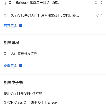
C++ Builder构建算二十四点小游戏
10
4
【C++STL基础入门】深入浅出string类的比较
6
5
(compare)、复制(copy)
C++之MFC制作简单计算器（VS2019实现），附带完整
7
6
代码
【C/C++】用格雷戈里公式求π
14
7
相关课程
C++ 入门教程开发文档
设计模式C++学习笔记之十六（Observer观察者模式）
11
8
查看更多
Qt C++ 扫码枪使用数据处理
8
9
【C++标准的演化】逐步解决历史遗留问题,从C++11到
8
10
相关电子书
C++26的改进
使用C++11开发PHP7扩展
GPON Class C++ SFP O;T Transce