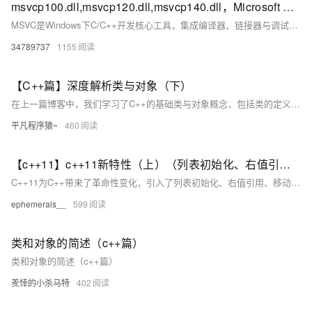
msvcp100.dll,msvcp120.dll,msvcp140.dll，Microsoft Visual C++ 2015 Redistributable，Visual C++ 运行库安装
MSVC是Windows下C/C++开发核心工具，集成编译器、链接器与调试器，配合Visual Studio使用。其运行时库（如msvcp140.dll）为程序提供基础函数支持，常因缺失导致软件无法运行。通过安装对应版本的Microsoft Visual C++ Redistributable可解决此类问题，广泛应用于桌面软件、游戏及系统级开发。
34789737
1155
【C++篇】深度解析类与对象（下）
在上一篇博客中，我们学习了C++的基础类与对象概念，包括类的定义、对象的使用和构造函数的作用。在这一篇，我们将深入探讨C++类的一些重要特性，如构造函数的高级用法、类型转换、static成员、友元、内部类、匿名对象，以及对象拷贝优化等。这些内容可以帮助你更好地理解和应用面向对象编程的核心理念，提升代码的健壮性、灵活性和可维护性。
平凡程序猿~
460
【c++11】c++11新特性（上）（列表初始化、右值引用和移动语义、类的新默认成员函数、lambda表达式）
C++11为C++带来了革命性变化，引入了列表初始化、右值引用、移动语义、类的新默认成员函数和lambda表达式等特性。列表初始化统一了对象初始化方式，initializer_list简化了容器多元素初始化；右值引用和移动语义优化了资源管理，减少拷贝开销；类新增移动构造和移动赋值函数提升性能；lambda表达式提供匿名函数对象，增强代码简洁性和灵活性。这些特性共同推动了现代C++编程的发展，提升了开发效率与程序性能。
ephemerals__
599
类和对象的简述（c++篇）
类和对象的简述（c++篇）
羑悻的小杀马特
402