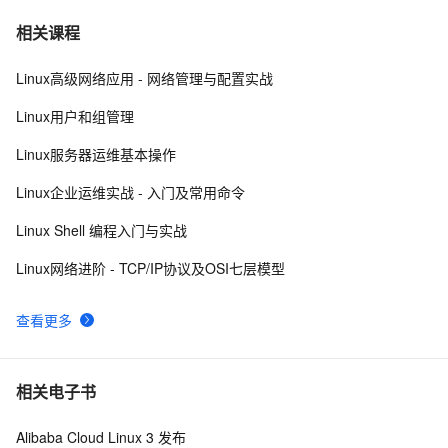
C++错误解决办法：pure virtual method called
9
7
相关课程
Linux高级网络应用 - 网络管理与配置实战
C++ template 学习归纳2
617
8
Linux用户和组管理
C++ 你会使用cmath库里的宏常量吗？（π、e、ln2、
6
9
Linux服务器运维基本操作
√2、(2/√π) 等等）
读书笔记_Effective_C++_条款二十五： 考虑写出一个
457
10
Linux企业运维实战 - 入门及常用命令
不抛出异常的swap函数
Linux Shell 编程入门与实战
Linux网络进阶 - TCP/IP协议及OSI七层模型
查看更多
相关电子书
Alibaba Cloud Linux 3 发布