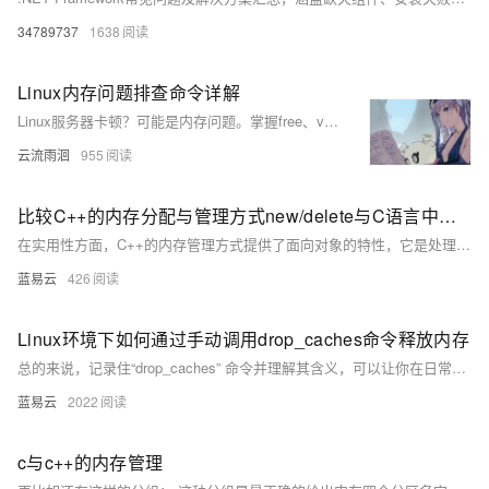
34789737
1638
Linux内存问题排查命令详解
Linux服务器卡顿？可能是内存问题。掌握free、vmstat、sar三大命令，快速排查内存使用情况。free查看实时内存，vmstat诊断系统整体性能瓶颈，sar实现长期监控，三者结合，高效定位并解决内存问题。
云流雨洄
955
比较C++的内存分配与管理方式new/delete与C语言中的malloc/realloc/calloc/free。
在实用性方面，C++的内存管理方式提供了面向对象的特性，它是处理构造和析构、需要类型安全和异常处理的首选方案。而C语言的内存管理函数适用于简单的内存分配，例如分配原始内存块或复杂性较低的数据结构，没有构造和析构的要求。当从C迁移到C++，或在C++中使用C代码时，了解两种内存管理方式的差异非常重要。
蓝易云
426
Linux环境下如何通过手动调用drop_caches命令释放内存
总的来说，记录住“drop_caches” 命令并理解其含义，可以让你在日常使用Linux的过程中更加娴熟和自如。
蓝易云
2022
c与c++的内存管理