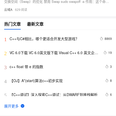
交换空间（Swap）的优化 禁用 Swap sudo swapoff -a 作用：这个命令会禁用系统中所有的 Swap 空间。swapoff 命令用于关闭 Swap 空间，-a 参数表示关闭 /etc/fstab 文件中配置的所有 Swap 空间。 使用场景：在高性能应用场景下，比如数据库服务器或高性能计算服务器，禁用 Swap 可以减少磁盘 I/O，提高系统性能。
云域A
629
热门文章
最新文章
C++与C#相比，哪个更适合开发大型游戏？
8869
1
VC 6.0下载 VC 6.0英文版下载 Visual C++ 6.0 英文企业
19
2
版 集成SP6完美版（最新更新地址，百度网盘）
c++ float 带 e 的指数
3
3
【OJ】A*(start)算法c++初步实现
8
4
【C++调试】深入探索C++调试：从DWARF到堆栈解析
6
5
【C++STL基础入门】深入浅出string类的比较
5
6
(compare)、复制(copy)