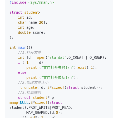
#
include
<sys/mman.h>
struct
student
{

int
 id;

char
 name[
20
];

int
 age;

double
 score;

};

int
main
()
{

//1.打开文件
int
 fd = 
open
(
"stu.dat"
,O_CREAT | O_RDWR);

if
(
-1
 == fd)

printf
(
"文件打开失败!\n"
),
exit
(
-1
);

else
printf
(
"文件打开成功!\n"
);

//2.修改文件大小
ftruncate
(fd, 
3
*
sizeof
(
struct
 student));

//3.挂载映射
struct
student
* p = 
mmap
(
NULL
,
3
*
sizeof
(
struct
student),PROT_WRITE|PROT_READ,

        MAP_SHARED,fd,
0
);

if
((
void
*)
-1
 == p)
