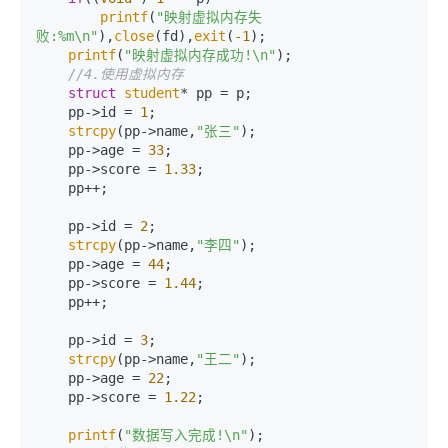
printf
(
"映射虚拟内存失
败:%m\n"
),
close
(fd),
exit
(
-1
);

printf
(
"映射虚拟内存成功!\n"
);

//4.使用虚拟内存
struct
student
* pp = p;

    pp->id = 
1
;

strcpy
(pp->name,
"张三"
);

    pp->age = 
33
;

    pp->score = 
1.33
;

    pp++;

    pp->id = 
2
;

strcpy
(pp->name,
"李四"
);

    pp->age = 
44
;

    pp->score = 
1.44
;

    pp++;

    pp->id = 
3
;

strcpy
(pp->name,
"王二"
);

    pp->age = 
22
;

    pp->score = 
1.22
;

printf
(
"数据写入完成!\n"
);
