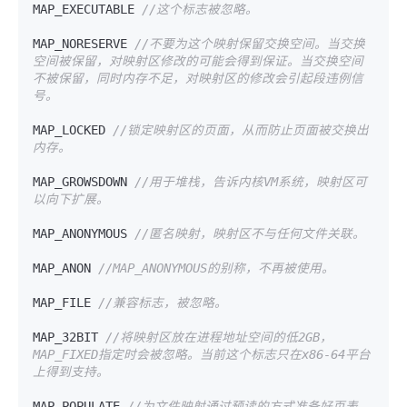
MAP_EXECUTABLE 
//这个标志被忽略。
MAP_NORESERVE 
//不要为这个映射保留交换空间。当交换
空间被保留，对映射区修改的可能会得到保证。当交换空间
不被保留，同时内存不足，对映射区的修改会引起段违例信
号。
MAP_LOCKED 
//锁定映射区的页面，从而防止页面被交换出
内存。
MAP_GROWSDOWN 
//用于堆栈，告诉内核VM系统，映射区可
以向下扩展。
MAP_ANONYMOUS 
//匿名映射，映射区不与任何文件关联。
MAP_ANON 
//MAP_ANONYMOUS的别称，不再被使用。
MAP_FILE 
//兼容标志，被忽略。
MAP_32BIT 
//将映射区放在进程地址空间的低2GB，
MAP_FIXED指定时会被忽略。当前这个标志只在x86-64平台
上得到支持。
MAP_POPULATE 
//为文件映射通过预读的方式准备好页表。