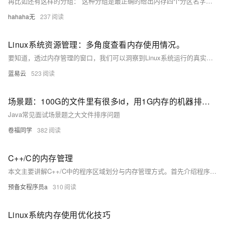
再比如还有这样的分组： 这种分组是最正确的给出内存四个分区名字：栈区、堆区、全局区（俗话也叫静态变量区）、代码区（也叫代码段）（代码段又分很多种，比如常量区）当然也会看到别的定义如：两者都正确，记那个都选，我选择的是第一个。再比如还有这样的分组： 这种分组是最正确的答案分别是 C C C A A A A A D A B。
hahaha无
237
Linux系统资源管理：多角度查看内存使用情况。
要知道，透过内存管理的窗口，我们可以洞察到Linux系统运行的真实身姿，如同解剖学家透过微观镜，洞察生命的奥秘。记住，不要惧怕那些高深的命令和参数，他们只是你掌握系统"魔法棒"的钥匙，熟练掌握后，你就可以骄傲地说：Linux，我来了！
蓝易云
523
场景题：100G的文件里有很多id，用1G内存的机器排序，怎么做？
Java常见面试场景题之大文件排序问题
卷福同学
382
C++/C的内存管理
本文主要讲解C++/C中的程序区域划分与内存管理方式。首先介绍程序区域，包括栈（存储局部变量等，向下增长）、堆（动态内存分配，向上分配）、数据段（存储静态和全局变量）及代码段（存放可执行代码）。接着探讨C++内存管理，new/delete操作符相比C语言的malloc/free更强大，支持对象构造与析构。还深入解析了new/delete的实现原理、定位new表达式以及二者与malloc/free的区别。最后附上一句鸡汤激励大家行动缓解焦虑。
预备女程序员a
310
Linux系统内存使用优化技巧