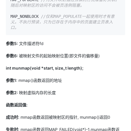
随后对映射区的访问不会被页违例阻塞。
MAP_NONBLOCK 
//仅和MAP_POPULATE一起使用时才有意
义。不执行预读，只为已存在于内存中的页面建立页表入
口。
参数5:
文件描述符fd
参数6:
被映射文件的起始映射位置(即文件的偏移量)
int munmap(void *start, size_t length);
参数1:
mmap()函数返回的地址
参数2:
映射虚拟内存的长度
函数返回值:
成功时:
mmap函数返回被映射区的指针, munmap()返回0
失败时:
mmap函数返回MAP_FAILED(void*)-1,munmap函数返