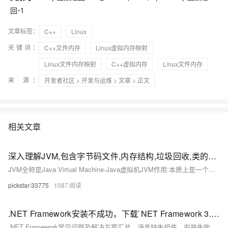
回-1
文章标签：
C++
Linux
关键词：
C++文件内存
Linux虚拟内存映射
Linux文件内存映射
C++虚拟内存
Linux文件内存
来 源：
开发者社区
>
开发与运维
>
文章
> 正文
相关文章
深入理解JVM,包含字节码文件,内存结构,垃圾回收,类的声明周期,类加载器
JVM全称是Java Virtual Machine-Java虚拟机JVM作用:本质上是一个运行在计算机上的程序,职责是运行Java字节码文件,编译为机器码交由计算机运行类的生命周期概述:类的生命周期描述了一个类加载,使用,卸载的整个过类的生命周期阶段:类的声明周期主要分为五个阶段:加载->连接->初始化->使用->卸载,其中连接中分为三个小阶段验证->准备->解析类加载器的定义:JVM提供类加载器给Java程序去获取类和接口字节码数据类加载器的作用:类加载器接受字节码文件。
pickstar-33775
1087
.NET Framework安装不成功，下载`NET Framework 3.5`文件，Microsoft Visual C++
.NET Framework常见问题及解决方案汇总，涵盖缺失组件、安装失败、错误代码等，提供多种修复方法，包括全能王DLL修复工具、微软官方运行库及命令行安装等，适用于Windows系统，解决应用程序无法运行问题。