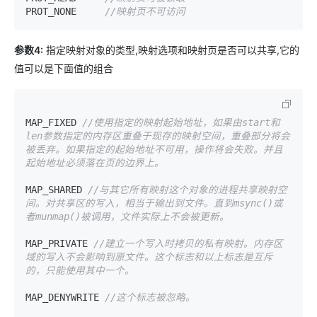
PROT_NONE     
//映射页不可访问
参数4:
指定映射对象的类型,映射选项和映射页是否可以共享,它的
值可以是下面值的组合
MAP_FIXED 
//使用指定的映射起始地址，如果由start和
len参数指定的内存区重叠于现存的映射空间，重叠部分将会
被丢弃。如果指定的起始地址不可用，操作将会失败。并且
起始地址必须落在页的边界上。
MAP_SHARED 
//与其它所有映射这个对象的进程共享映射空
间。对共享区的写入，相当于输出到文件。直到msync()或
者munmap()被调用，文件实际上不会被更新。
MAP_PRIVATE 
//建立一个写入时拷贝的私有映射。内存区
域的写入不会影响到原文件。这个标志和以上标志是互斥
的，只能使用其中一个。
MAP_DENYWRITE 
//这个标志被忽略。