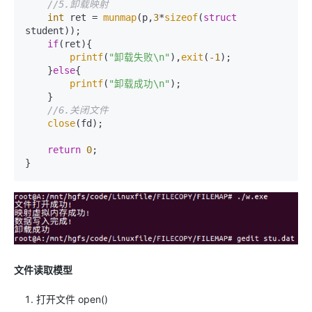
//5.卸载映射
int
 ret = 
munmap
(p,
3
*
sizeof
(
struct
student));

if
(ret){

printf
(
"卸载失败\n"
),
exit
(
-1
);

    }
else
{

printf
(
"卸载成功\n"
);

    }

//6.关闭文件
close
(fd);

return
0
;

文件读取模型
打开文件 open()