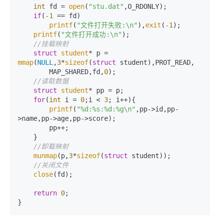
int
 fd = 
open
(
"stu.dat"
,O_RDONLY);

if
(
-1
 == fd)

printf
(
"文件打开失败:\n"
),
exit
(
-1
);

printf
(
"文件打开成功:\n"
);

//挂载映射
struct
student
* p = 
mmap
(
NULL
,
3
*
sizeof
(
struct
 student),PROT_READ,

        MAP_SHARED,fd,
0
);

//读取数据
struct
student
* pp = p;

for
(
int
 i = 
0
;i < 
3
; i++){

printf
(
"%d:%s:%d:%g\n"
,pp->id,pp-
>name,pp->age,pp->score);

        pp++;

    }

//卸载映射
munmap
(p,
3
*
sizeof
(
struct
 student));

//关闭文件
close
(fd);

return
0
;
