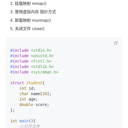
挂载映射 mmap()
使用虚拟内存 指针方式
卸载映射 munmap()
关闭文件 close()
#
include
<stdio.h>
#
include
<unistd.h>
#
include
<fcntl.h>
#
include
<stdlib.h>
#
include
<sys/mman.h>
struct
student
{

int
 id;

char
 name[
20
];

int
 age;

double
 score;

};

int
main
()
{

//打开文件