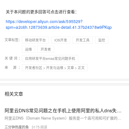
关于本问题的更多回答可点击进行查看：
https://developer.aliyun.com/ask/595529?
spm=a2c6h.12873639.article-detail.41.37b24378w9PKqp
文章标签：
移动研发平台
iOS开发
开发工具
监控
运维
开发者
关键词：
应用研发平台emas常见问题手机
来 源：
开发者社区
>
开发与运维
>
文章
> 正文
相关文章
阿里云DNS常见问题之在手机上使用阿里的私人dns失败如何解决
阿里云DNS（Domain Name System）服务是一个高可用和可扩展的云端DNS服务，用于将域名转换为IP地址，从而让用户能够通过域名访问云端资源。以下是一些关于阿里云DNS服务的常见问题合集：
三分钟热度的鱼
3175