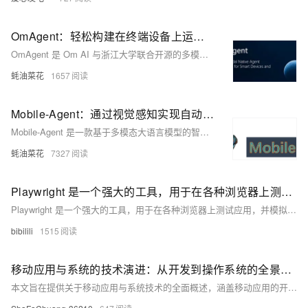
OmAgent：轻松构建在终端设备上运行的 AI 应用，赋能手机、穿戴设备、摄像头等多种设备
OmAgent 是 Om AI 与浙江大学联合开源的多模态语言代理框架，支持多设备连接、高效模型集成，助力开发者快速构建复杂的多模态代理应用。
蚝油菜花
1657
Mobile-Agent：通过视觉感知实现自动化手机操作，支持多应用跨平台
Mobile-Agent 是一款基于多模态大语言模型的智能代理，能够通过视觉感知自主完成复杂的移动设备操作任务，支持跨应用操作和纯视觉解决方案。
蚝油菜花
7327
Playwright 是一个强大的工具，用于在各种浏览器上测试应用，并模拟真实设备如手机和平板。通过配置 `playwright.devices`，可以轻松模拟不同设备的用户代理、屏幕尺寸、视口等特性。此外，Playwright 还支持模拟地理位置、区域设置、时区、权限（如通知）和配色方案，使测试更加全面和真实。例如，可以在配置文件中设置全局的区域设置和时区，然后在特定测试中进行覆盖。同时，还可以动态更改地理位置和媒体类型，以适应不同的测试需求。
Playwright 是一个强大的工具，用于在各种浏览器上测试应用，并模拟真实设备如手机和平板。通过配置 `playwright.devices`，可以轻松模拟不同设备的用户代理、屏幕尺寸、视口等特性。此外，Playwright 还支持模拟地理位置、区域设置、时区、权限（如通知）和配色方案，使测试更加全面和真实。例如，可以在配置文件中设置全局的区域设置和时区，然后在特定测试中进行覆盖。同时，还可以动态更改地理位置和媒体类型，以适应不同的测试需求。
bibilili
1515
移动应用与系统的技术演进：从开发到操作系统的全景解析随着智能手机和平板电脑的普及，移动应用（App）已成为人们日常生活中不可或缺的一部分。无论是社交、娱乐、购物还是办公，移动应用都扮演着重要的角色。而支撑这些应用运行的，正是功能强大且复杂的移动操作系统。本文将深入探讨移动应用的开发过程及其背后的操作系统机制，揭示这一领域的技术演进。
本文旨在提供关于移动应用与系统技术的全面概述，涵盖移动应用的开发生命周期、主要移动操作系统的特点以及它们之间的竞争关系。我们将探讨如何高效地开发移动应用，并分析iOS和Android两大主流操作系统的技术优势与局限。同时，本文还将讨论跨平台解决方案的兴起及其对移动开发领域的影响。通过这篇技术性文章，读者将获得对移动应用开发及操作系统深层理解的钥匙。