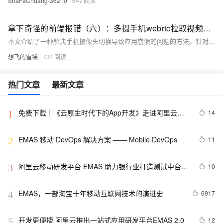
ShaFaChuang-36210
647
拿下奇怪的前端报错（六）：多摄手机webrtc拉取视频流会导致应用崩溃，从而无法进行人像扫描
本文介绍了一种解决手机摄像头切换导致应用崩溃的问题的方法。针对不支持facingMode配置的四摄手机，通过缓存和序号切换的方式，确保应用在特定设备上不会频繁崩溃，提升用户体验。
想飞的雪糕
734
热门文章
最新文章
免费下载｜《云原生时代下的App开发》走进阿里云一
14
1
站式应用研发平台EMAS
EMAS 移动 DevOps 解决方案 —— Mobile DevOps
11
2
阿里云移动研发平台 EMAS 助力银行业打造测试中台，
10
3
提升发版效能
EMAS，一部淘宝十年移动互联网技术的演进史
6917
4
开发更便捷 阿里云推出一站式应用研发平台EMAS 2.0
12
5