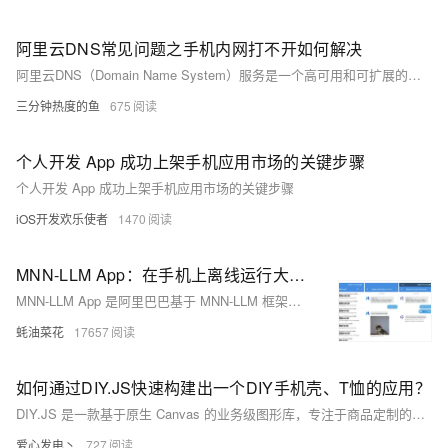
阿里云DNS常见问题之手机内网打不开如何解决
阿里云DNS（Domain Name System）服务是一个高可用和可扩展的云端DNS服务，用于将域名转换为IP地址，从而让用户能够通过域名访问云端资源。以下是一些关于阿里云DNS服务的常见问题合集：
三分钟热度的鱼
675
个人开发 App 成功上架手机应用市场的关键步骤
个人开发 App 成功上架手机应用市场的关键步骤
iOS开发欢乐使者
1470
MNN-LLM App：在手机上离线运行大模型，阿里巴巴开源基于 MNN-LLM 框架开发的手机 AI 助手应用
MNN-LLM App 是阿里巴巴基于 MNN-LLM 框架开发的 Android 应用，支持多模态交互、多种主流模型选择、离线运行及性能优化。
蚝油菜花
17657
如何通过DIY.JS快速构建出一个DIY手机壳、T恤的应用？
DIY.JS 是一款基于原生 Canvas 的业务级图形库，专注于商品定制的图形交互功能，帮助开发者轻松实现个性化设计。适用于 T 恤、手机壳等多种商品场景。它自带丰富功能，无需从零构建，快速集成到项目中。通过创建舞台、添加模型、定义 DIY 区域和添加素材四个步骤即可完成基础用法。支持在线演示体验，文档详细，易上手。
爱心发电丶
727