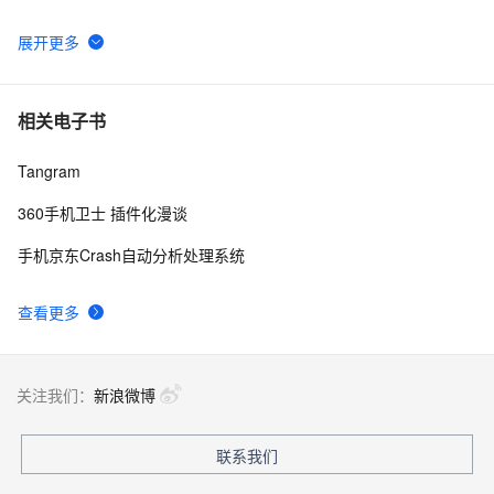
阿里云 EMAS HTTPDNS 联合函数计算重磅推出 
3874
6
SDNS 服务，三大能力获得突破
EMAS移动测试-远程真机篇
10
7
相关电子书
Tangram
阿里云EMAS远程日志发布新功能（支持移动端设备主动
2
8
上报日志）
360手机卫士 插件化漫谈
EMAS Serverless有奖活动·4步教你快速搭建小程序
3
9
手机京东Crash自动分析处理系统
阿里云EMAS-专家测试服务，提供项目兼容性测试，适合
7
10
查看更多
APP等项目测试
关注我们：
新浪微博
联系我们