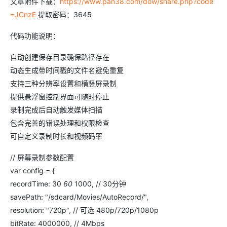
文章附件下载：
https://www.pan38.com/dow/share.php?code
=JCnzE
提取密码：3645
代码功能说明：
自动创建保存目录确保路径存在
动态生成带时间戳的文件名避免重复
支持三种分辨率设置和横竖屏录制
提供悬浮窗控制界面可随时停止
录制完成后自动触发媒体扫描
包含完善的错误处理和权限检查
可自定义录制时长和视频码率
// 屏幕录制参数配置
var config = {
recordTime: 30
60
1000, // 30分钟
savePath: "/sdcard/Movies/AutoRecord/",
resolution: "720p", // 可选 480p/720p/1080p
bitRate: 4000000, // 4Mbps