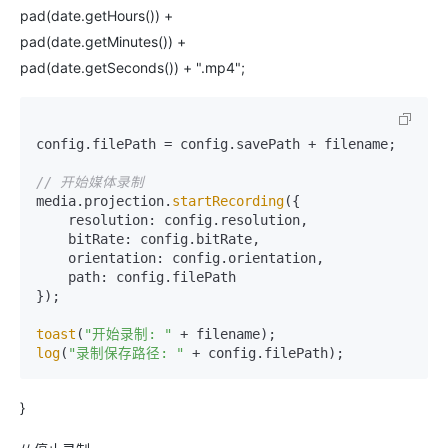
pad(date.getHours()) +
pad(date.getMinutes()) +
pad(date.getSeconds()) + ".mp4";
config.filePath = config.savePath + filename;

// 开始媒体录制
media.projection.
startRecording
({

    resolution: config.resolution,

    bitRate: config.bitRate,

    orientation: config.orientation,

    path: config.filePath

});

toast
(
"开始录制: "
log
(
"录制保存路径: "
}