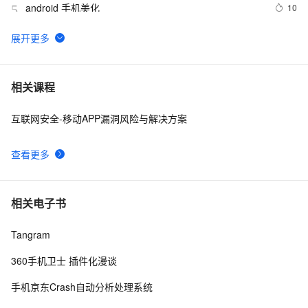
android 手机美化
10
5
电话号码正则表达式 代码 javascript+html,JS正则表达
14
6
式判断11位手机号码
乐视欠款门继续发酵，传高通和MTK暂停向乐视手机供
13
7
相关课程
应芯片
互联网安全-移动APP漏洞风险与解决方案
手机淘宝短视频业务「哇哦视频」迁移上 FaaS 笔记公开
5
8
查看更多
15款手机CSS3动画导航特效
5
9
华为领衔，“5G+摄像头”拿下双影帝，多家国产手机凭借
6
10
相关电子书
拍照入围MWC最佳演员
Tangram
360手机卫士 插件化漫谈
手机京东Crash自动分析处理系统