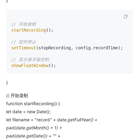
}
// 开始录制
startRecording
();

// 定时停止
setTimeout
(stopRecording, config.recordTime);

// 显示悬浮窗控制
showFloatWindow
}
// 开始录制
function startRecording() {
let date = new Date();
let filename = "record
" + date.getFullYear() +
pad(date.getMonth() + 1) +
pad(date.getDate()) + "
" +