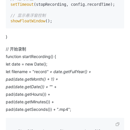
setTimeout
(stopRecording, config.recordTime);

// 显示悬浮窗控制
showFloatWindow
}
// 开始录制
function startRecording() {
let date = new Date();
let filename = "record
" + date.getFullYear() +
pad(date.getMonth() + 1) +
pad(date.getDate()) + "
" +
pad(date.getHours()) +
pad(date.getMinutes()) +
pad(date.getSeconds()) + ".mp4";