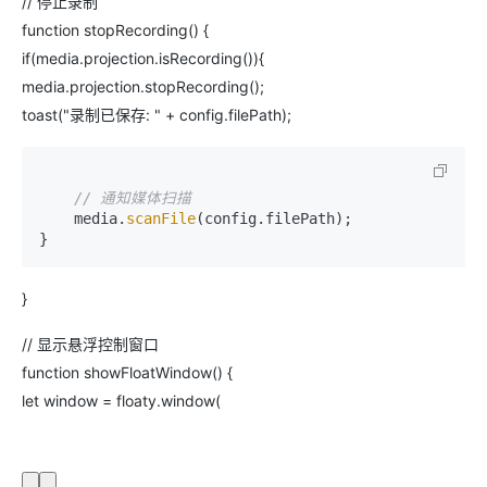
// 停止录制
function stopRecording() {
if(media.projection.isRecording()){
media.projection.stopRecording();
toast("录制已保存: " + config.filePath);
// 通知媒体扫描
    media.
scanFile
(config.filePath);

}
// 显示悬浮控制窗口
function showFloatWindow() {
let window = floaty.window(