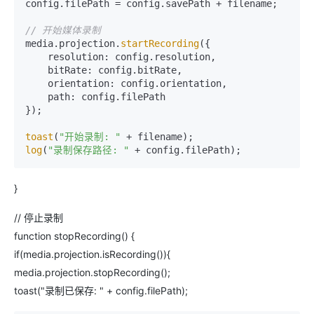
config.filePath = config.savePath + filename;

// 开始媒体录制
media.projection.
startRecording
({

    resolution: config.resolution,

    bitRate: config.bitRate,

    orientation: config.orientation,

    path: config.filePath

});

toast
(
"开始录制: "
log
(
"录制保存路径: "
}
// 停止录制
function stopRecording() {
if(media.projection.isRecording()){
media.projection.stopRecording();
toast("录制已保存: " + config.filePath);