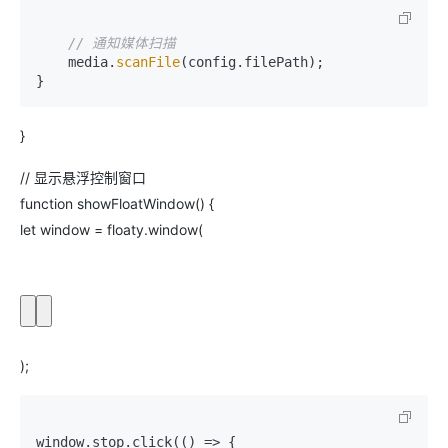
// 通知媒体扫描
    media.
scanFile
(config.filePath);

}
// 显示悬浮控制窗口
function showFloatWindow() {
let window = floaty.window(
);
window.stop.click(() => {
