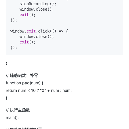
    stopRecording();

    window.close();

exit
();

});

window.
exit
.click(() => {

    window.close();

exit
();

}
// 辅助函数：补零
function pad(num) {
return num < 10 ? "0" + num : num;
}
// 执行主函数
main();