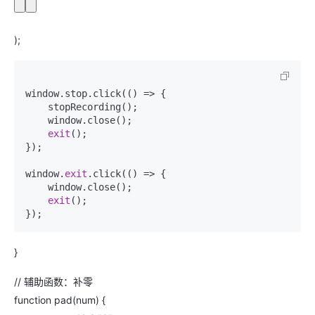
);
window.stop.click(() => {

    stopRecording();

    window.close();

exit
();

});

window.
exit
.click(() => {

    window.close();

exit
();

}
// 辅助函数：补零
function pad(num) {