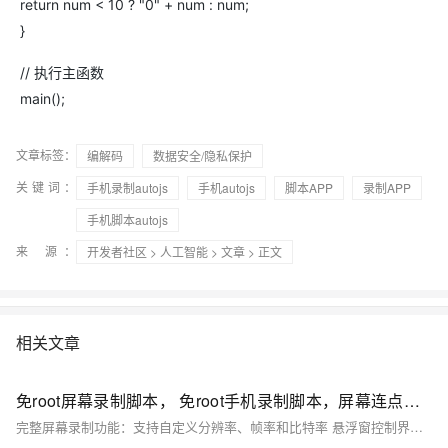
return num < 10 ? "0" + num : num;
}
// 执行主函数
main();
文章标签：
编解码
数据安全/隐私保护
关键词：
手机录制autojs
手机autojs
脚本APP
录制APP
手机脚本autojs
来 源：
开发者社区
>
人工智能
>
文章
> 正文
相关文章
免root屏幕录制脚本， 免root手机录制脚本，屏幕连点器点击【autojs】
完整屏幕录制功能：支持自定义分辨率、帧率和比特率 悬浮窗控制界面：提供直观的操作按钮和状态显示