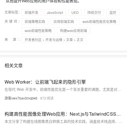
从而提升Web应用的用户体验和性能表现。
文章标签：
前端开发
JavaScript
UED
持续交付
监控
关键词：
前端策略实践
应用前端实践
web前端性能优化策略
web前端性能策略
构建web应用前端
来 源：
开发者社区
>
开发与运维
>
文章
> 正文
相关文章
Web Worker：让前端飞起来的隐形引擎
在现代 Web 开发中，前端性能优化是一个至关重要的课题，尤其是对于计算密集型的应用，如图像处理、视频处理、大规模数据分析等任务。单线程的 JavaScript 引擎常常成为性能瓶颈，导致应用变得迟缓。Web Worker，作为一种强大的技术，使得前端能够在后台进行并行计算，从而实现高效的任务处理，不影响主线程的运行和用户的交互体验。
游客vwx7bav3mqbk6
872
构建高性能图像处理Web应用：Next.js与TailwindCSS实践
本文分享了构建在线图像黑白转换工具的技术实践，涵盖技术栈选择、架构设计与性能优化。项目采用Next.js提供优秀的SSR性能和SEO支持，TailwindCSS加速UI开发，WebAssembly实现高性能图像处理算法。通过渐进式处理、WebWorker隔离及内存管理等策略，解决大图像处理性能瓶颈，并确保跨浏览器兼容性和移动设备优化。实际应用案例展示了其即时处理、高质量输出和客户端隐私保护等特点。未来计划引入WebGPU加速、AI增强等功能，进一步提升用户体验。此技术栈为Web图像处理应用提供了高效可行的解决方案。