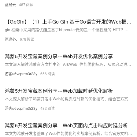
蓝易云
487
【GoGin】（1）上手Go Gin 基于Go语言开发的Web框架，本文介绍了各种路由的配置信息；包含各场景下请求参数的基本传入接收
gin 框架中采用的路优酷是基于httprouter做的是一个高性能的 HTTP 请求路由器，适用于 Go 语言。它的设计目标是提供高效的路由匹配和低内存占用，特别适合需要高性能和简单路由的应用场景。
凉凉心.
678
鸿蒙5开发宝藏案例分享---Web开发优化案例分享
本文深入解读鸿蒙官方文档中的 `ArkWeb` 性能优化技巧，从预启动进程到预渲染，涵盖预下载、预连接、预取POST等八大优化策略。通过代码示例详解如何提升Web页面加载速度，助你打造流畅的HarmonyOS应用体验。内容实用，按需选用，让H5页面快到飞起！
游客u6vcprrm3r23y
656
鸿蒙5开发宝藏案例分享---Web加载时延优化解析
本文深入解析了鸿蒙开发中Web加载完成时延的优化技巧，结合官方案例与实际代码，助你提升性能。核心内容包括：使用DevEco Profiler和DevTools定位瓶颈、四大优化方向（资源合并、接口预取、图片懒加载、任务拆解）及高频手段总结。同时提供性能优化黄金准则，如首屏资源控制在300KB内、关键接口响应≤200ms等，帮助开发者实现丝般流畅体验。
游客u6vcprrm3r23y
482
鸿蒙5开发宝藏案例分享---Web页面内点击响应时延分析
本文为鸿蒙开发者整理了Web性能优化的实战案例解析，结合官方文档深度扩展。内容涵盖点击响应时延核心指标（≤100ms）、性能分析工具链（如DevTools时间线、ArkUI Trace抓取）以及高频优化场景，包括递归函数优化、网络请求阻塞解决方案和setTimeout滥用问题等。同时提供进阶技巧，如首帧加速、透明动画陷阱规避及Web组件初始化加速，并通过优化前后Trace对比展示成果。最后总结了快速定位问题的方法与开发建议，助力开发者提升Web应用性能。