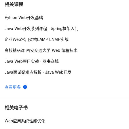
《智能前端技术与实践》——第 2 章 前端开发基础 ——
4
7
相关课程
2.2 HTML基础——2.2.1    HTML 文档基本结构（中）
Python Web开发基础
前端组件之Bootstrap与Ant design of Vue
9
8
Java Web开发系列课程 - Spring框架入门
前后端分离，如何在前端项目中动态插入后端API基地
5
9
企业Web常用架构LAMP-LNMP实战
址？（in docker）
手机真机调试本地前端页面
16
10
高校精品课-西安交通大学-Web 编程技术
Java Web项目实战 - 图书商城
Java面试疑难点解析 - Java Web开发
查看更多
相关电子书
Web应用系统性能优化