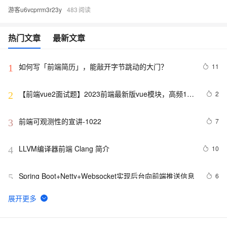
游客u6vcprrm3r23y
483
热门文章
最新文章
如何写「前端简历」，能敲开字节跳动的大门？
11
1
【前端vue2面试题】2023前端最新版vue模块，高频17
2
2
问(上)
前端可观测性的宣讲-1022
7
3
LLVM编译器前端 Clang 简介
10
4
Spring Boot+Netty+Websocket实现后台向前端推送信息
6
5
2022 前端包管理方案-pnpm 和 corepack
3
6