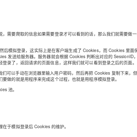
Deepseek-v4-pro
HappyHors
同享
万小智 AI 建站低至 15元/月
Qoder CN
AI 短剧/漫剧
云原生数据库 
快递物流查询
WordPress
成为服务伙
高校合作
点，立即开启云上创新
覆盖公网/内网、递归/权威、移动APP等全场景解析服务
送.CN域名，送备案服务码
基于千问大模型等，支持代码智能生成、研发智能问答
AI助力短剧
态智能体模型
旗舰 MoE 大模型，百万上下文与顶尖推理能力
图生视频，流
Ubuntu
服务生态伙伴
云工开物
企业应用
Works
Night Plan 支持 Qwen 3.8-Max
云原生大数据计算服务 MaxCompute
AI 办公
容器服务 Kub
NEW
GLM-5.2
Wan2.7-T
Red Hat
30+ 款产品免费体验
Data Agent 驱动的一站式 Data+AI 开发治理平台
夜间 5 折，Qwen/Meoo/TokenPlan 客户专享
面向分析的企业级SaaS模式云数据仓库
AI智能应用
提供一站式管
科研合作
说，需要爬取的信息如果需要登录才可以看到的话，那么我们就需要做一
视觉 Coding、空间感知、多模态思考等全面升级
1M上下文，专为长程任务能力而生
ERP
堂（旗舰版）
SUSE
智能客服
CRM
防护产品
2个月
自动承接线索
后模拟登录，这实际上是在客户端生成了 Cookies，而 Cookies 里面
建站小程序
es 发送给服务器。服务器就会根据 Cookies 判断出对应的 SessionI
OA 办公系统
AI 应用构建
大模型原生
经登录了，返回请求的页面信息，这样我们就可以看到登录之后的页面。
力提升
财税管理
模板建站
Qoder
大模型服务平台百炼-应用模版
HOT
NEW
s，我们可以手动在浏览器里输入用户密码，然后再把 Cookies 复制下来，
面向真实软件
们要做的就是用程序来完成这个过程，也就是用程序模拟登录。
个人版上线、团队版降价；千问3.8-Max首发发尝鲜
丰富多元化的应用模版和解决方案
400电话
定制建站
es 池。
万有无界
大模型服务平台百炼-智能体
方案
广告营销
模板小程序
的模型效果
灵活可视化地构建企业级 Agent
定制小程序
秒悟
人工智能平台 PAI
APP 开发
云端极速 AI 
新一代 AI 视频生成模型，深度适配广告营销等场景
AI Native 的算法工程平台，一站式完成建模、训练、推理服务部署
建站系统
模拟登录后 Cookies 的维护。