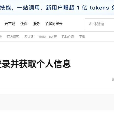
云市场
伙伴
服务
了解阿里云
践
官方博客
考认证
TIANCHI大赛
活动广场
下载
AI 特惠
数据与 API
成为产品伙伴
企业增值服务
最佳实践
价格计算器
AI 场景体
基础软件
产品伙伴合
阿里云认证
市场活动
配置报价
大模型
自助选配和估算价格
步到位
智启 AI 普惠权益
产品生态集成认证中心
企业支持计划
云上春晚
域名与网站
Qwen Audio：打造专属 AI 语音助手
千问官方 MaaS 平台，为开发者和 Agent 而生，新用户赠送 1 亿 + tokens 额度
一句话生成原生
AI Coding
阿里云Maa
2026 阿里云
云服务器 E
为企业打
数据集
Windows
大模型认证
模型
NEW
NEW
ub登录并获取个人信息
格式还原
值低价云产品抢先购
至高享 1亿+免费 tokens，加速 Al 应用落地
提供智能易用的域名与建站服务
Qwen-Audio-3.0-Realtime 端到端实时语音角色扮演
输入一句话想法,
智能编程，一键
安全可靠、
产品生态伙伴
专家技术服务
云上奥运之旅
弹性计算合作
阿里云中企出
手机三要素
宝塔 Linux
全部认证
价格优势
开源旗舰模型
即刻拥有 DeepSeek-V4-Pro
阿里云 OPC 创新助力计划
千问大模型
一键部署幻兽
AI 电商营销
对象存储 O
大模型
产品生态伙伴工作台
企业增值服务台
云栖战略参考
云存储合作计
云栖大会
身份实名认证
CentOS
训练营
推动算力普惠，释放技术红利
最高返9万
真正可用的 1M 上下文,一次完成代码全链路开发
快速构建应用程序和网站，即刻迈出上云第一步
轻松解锁专属 DeepSeek-V4-Pro
至高百万元 Token 补贴，加速一人公司成长
多元化、高性能、安全可靠的大模型服务
一键购买专属
从图文生成到
云上的中国
数据库合作计
活动全景
短信
Docker
图片和
自进化智能体
5 分钟轻松部署专属 QwenPaw
Token Plan 模型订阅计划
数字证书管理服务（原SSL证书）
高效搭建 AI
AI 广告创作
无影云电脑
企业成长
NEW
HOT
信息公告
看见新力量
云网络合作计
OCR 文字识别
JAVA
越聪明
证享300元代金券
全托管，含MySQL、PostgreSQL、SQL Server、MariaDB多引擎
Qwen3.8-Max 首发尝鲜，限时加量 10 倍，夜间低至2折
实现全站HTTPS，呈现可信的WEB访问
从聊天伙伴进化为能主动干活的本地数字员工
图文、视频一
随时随地安
魔搭 Mode
Kimi-K3
HappyHors
NEW
loud
服务实践
官网公告
金融模力时刻
Salesforce O
版
发票查验
全能环境
Claude Code + GStack 打造工程团队
千问办公，限时限量积分加倍
Qoder
低代码高效构
AI 建站
短信服务
型
NEW
作计划
Kimi 最新旗舰模型，长程编程与推理利器
让文字生成流
计划
创新中心
魔搭 ModelSc
健康状态
理服务
让AI从“聊天伙伴”进化为能干活的“数字员工”
安装技能 GStack，拥有专属 AI 工程团队
你的AI工作搭子，覆盖日常办公高频场景
面向真实软件的智能体编程平台
0 代码专业建
客户案例
天气预报查询
操作系统
态合作计划