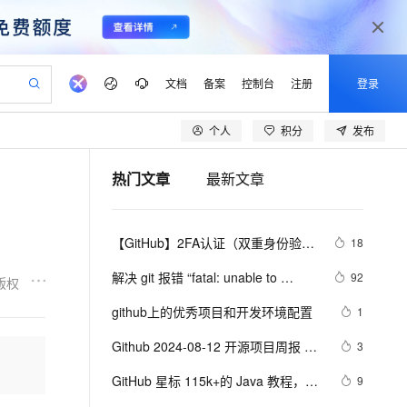
文档
备案
控制台
注册
登录
个人
积分
发布
验
作计划
器
AI 活动
专业服务
服务伙伴合作计划
开发者社区
加入我们
产品动态
服务平台百炼
阿里云 OPC 创新助力计划
热门文章
最新文章
一站式生成采购清单，支持单品或批量购买
可编辑精美 PPT 文稿
S产品伙伴计划（繁花）
峰会
CS
造的大模型服务与应用开发平台
Agency Agents：拥有专属领域专家
AI 生产力先锋
Al MaaS 服务伙伴赋能合作
域名
博文
Careers
至高可申请百万元
Qwen3.8-Max 模型上线
 轻松生成专业的 PPT
开启高性价比 AI 编程新体验
弹性可伸缩的云计算服务
先锋实践拓展 AI 生产力的边界
多领域专家智能体,一键组建 AI 虚拟交付团队
Token 补贴，五大权
计划
海大会
伙伴信用分合作计划
商标
问答
社会招聘
【GitHub】2FA认证（双重身份验
18
益加速 OPC 成功
帕鲁游戏服务器
SS
HappyHorse 打造一站式影视创作平台
飞天发布时刻
HOT
Open Search 向量检索版支
划
备案
电子书
校园招聘
证）
联机服务器，轻松开启游戏
视频创作，一键激活电商全链路生产力
稳定、安全、高性价比、高性能的云存储服务
所见，即是所愿
持视频检索 Pipeline 功能
可视化编排打通从文字构思到成片全链路闭环
更多支持
解决 git 报错 “fatal: unable to 
92
版权
划
公司注册
镜像站
视频生成
语音识别与合成
access ‘https://github.com/.../.git‘: 
 智能体与工作流应用
漫剧工坊：一站式动画创作平台
AI 实训营
应用身份服务 (IDaaS)
github上的优秀项目和开发环境配置
1
合作伙伴培训与认证
Recv failure Connection was rese
划
上云迁移
站生成，高效打造优质广告素材
全接入的云上超级电脑
通过阿里云百炼高效搭建AI应用,助力高效开发
快速生产连贯的高质量长漫剧
从基础到进阶，Agent 创客手把手教你
OpenClaw 管理能力上线
lScope
我要反馈
e-1.1-T2V
Qwen3-TTS-Flash
Github 2024-08-12 开源项目周报 
3
查询合作伙伴
n Alibaba Cloud ISV 合作
代维服务
建企业门户网站
10 分钟搭建微信、支付宝小程序
MaxCompute MaxFrame 提
Top14
畅细腻的高质量视频
离线语音合成大模型，多语言方言自适应，低延迟高稳定
创新加速
GitHub 星标 115k+的 Java 教程，超
ope
登录合作伙伴管理后台
9
我要建议
站，无忧落地极速上线
以可视化方式快速构建移动和 PC 门户网站
国内短信简单易用，安全可靠，秒级触达，全球覆盖200+国家和地区。
高效部署网站，快速应用到小程序
供自动弹性内存功能
级硬核！下载量突破 1 万次！