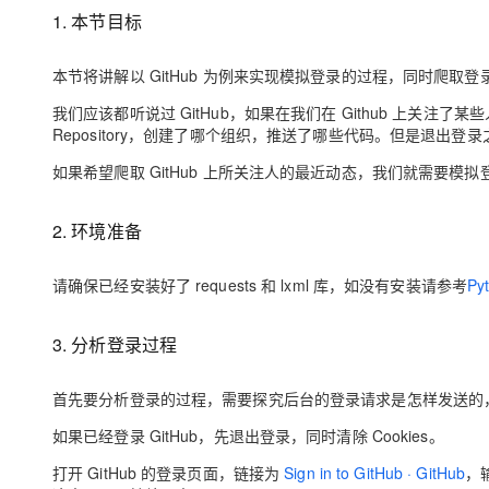
大模型解决方案
1. 本节目标
迁移与运维管理
快速部署 Dify，高效搭建 
本节将讲解以 GitHub 为例来实现模拟登录的过程，同时爬
专有云
我们应该都听说过 GitHub，如果在我们在 Github 上关
10 分钟在聊天系统中增加
Repository，创建了哪个组织，推送了哪些代码。但是退出
如果希望爬取 GitHub 上所关注人的最近动态，我们就需要模拟登录
2. 环境准备
请确保已经安装好了 requests 和 lxml 库，如没有安装请参考
P
3. 分析登录过程
首先要分析登录的过程，需要探究后台的登录请求是怎样发送的
如果已经登录 GitHub，先退出登录，同时清除 Cookies。
打开 GitHub 的登录页面，链接为
Sign in to GitHub · GitHub
，输