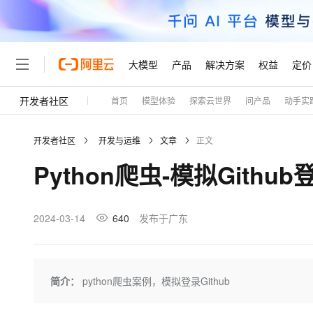
大模型
产品
解决方案
权益
定价
开发者社区
首页
模型体验
探索云世界
问产品
动手实
大模型
产品
解决方案
权益
定价
云市场
伙伴
服务
了解阿里云
精选产品
精选解决方案
普惠上云
产品定价
精选商城
成为销售伙伴
售前咨询
为什么选择阿里云
千问AI平台
开发者社区
开发与运维
文章
正文
了解云产品的定价详情
大模型服务平台百炼
睿译宝，AI翻译排版一
普惠上云 官方力荐
分销伙伴
在线服务
网站建设
什么是云计算
大
Python爬虫-模拟Gith
大模型服务与应用平台
上传文档即自动完成翻译和
云服务器38元/年起，超
咨询伙伴
多端小程序
技术领先
云上成本管理
售后服务
轻量应用服务器
GLM-5.2：长任务时代
官方推荐返现计划
大模型
精选产品
精选解决方案
Salesforce 国际版订阅
稳定可靠
管理和优化成本
推荐新用户得奖励，单订单
销售伙伴合作计划
2024-03-14
640
发布于广东
自助服务
友盟天域
安全合规
人工智能与机器学习
AI
文本生成
云数据库 RDS
Hermes Agent，打造
云工开物
无影生态合作计划
在线服务
观测云
分析师报告
自主进化，持久记忆，越用
高校专属算力普惠，学生认
计算
互联网应用开发
Qwen3.8-Max
HOT
Salesforce On Alibaba C
工单服务
Tuya 物联网平台阿里云
研究报告与白皮书
人工智能平台 PAI
快速拥有专属 OpenClaw
简介：
python爬虫案例，模拟登录Github
大模
Consulting Partner 合
大数据
容器
智能体时代全能旗舰模型
免费试用
短信专区
一站式AI开发、训练和推
蓝凌 OA
AI 大模型销售与服务生
现代化应用