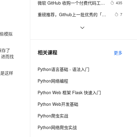
安全
微软 GitHub 收购一个付费代码工
我要投诉
e-1.1-I2V
Cosyvoice-V3-Flash
435
PolarDB
上云场景组合购
Milvus 弹性伸缩功能新增节
伴
具，然后免费开放了
漫剧创作，剧本、分镜、视频高效生成
100%兼容MySQL、PostgreSQL，兼容Oracle，支持集中和分布式
覆盖90%+业务场景，专享组合折扣价
点支持范围
畅自然，细节丰富
高表现力语音合成大模型，语音克隆听感自然
VPN
重磅推荐，Github上一批优秀的「低
7
代码」项目 ，点赞收藏按需取用
ernetes 版 ACK
云聚AI 严选权益
AI 原生数据库服务发布
SSL 证书
MaskGCT：登上GitHub趋势榜榜首
14
2V
Fun-ASR
，一键激活高效办公新体验
理容器应用的 K8s 服务
精选AI产品，从模型到应用全链提效
Agent 数据网关
的TTS开源大模型
些模拟
文戏情感细腻自然，动作戏激烈拳拳到肉，实现更强表演能力
支持中英文自由切换，具备更强的噪声鲁棒性
堡垒机
🔥基于GitHub的Electron自动发布与
5
AI 用量加速计划
云原生数据库 PolarDB
更新🔥
防火墙
、识别商机，让客服更高效、服务更出色。
github上的一个开源kvo/kvb实现
新老同享，达量后返
Agentic Database 发布
537
保存了
相关课程
更多
D，进而找
（ios),供参考
主机安全
应用
Python语言基础 - 语法入门
千问办公
NEW
但是这样
AI 应用及服务市场
的智能体编程平台
一站式AI生产力平台
Python网络编程
AI 应用
伶鹊
Python Web 框架 Flask 快速入门
企业级人与Agent协作平台，接入和调度多个数字员工
智能客服平台，对话机器人、对话分析、智能外呼
大模型
Python Web开发基础
大模型服务平台百炼 - 全妙
自然语言处理
Python爬虫实战
应用创作平台
多模态内容创作工具，已接入 DeepSeek
数据标注
Python网络爬虫实战
机器学习