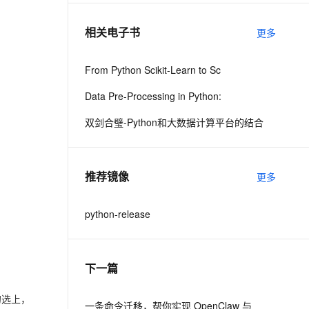
相关电子书
更多
息提取
与 AI 智能体进行实时音视频通话
从文本、图片、视频中提取结构化的属性信息
构建支持视频理解的 AI 音视频实时通话应用
From Python Scikit-Learn to Sc
t.diy 一步搞定创意建站
构建大模型应用的安全防护体系
Data Pre-Processing in Python:
通过自然语言交互简化开发流程,全栈开发支持
通过阿里云安全产品对 AI 应用进行安全防护
双剑合璧-Python和大数据计算平台的结合
推荐镜像
更多
python-release
下一篇
项勾选上，
一条命令迁移，帮你实现 OpenClaw 与