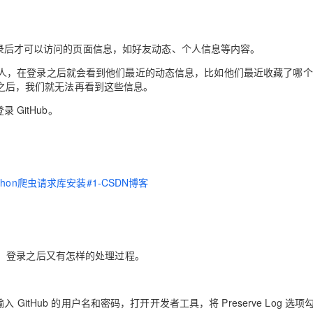
AI 应用
10分钟微调：让0.6B模型媲美235B模
多模态数据信
取登录后才可以访问的页面信息，如好友动态、个人信息等内容。
型
依托云原生高可用架构,实现Dify私有化部署
用1%尺寸在特定领域达到大模型90%以上效果
注了某些人，在登录之后就会看到他们最近的动态信息，比如他们最近收藏了哪个
一个 AI 助手
超强辅助，Bol
登录之后，我们就无法再看到这些信息。
即刻拥有 DeepSeek-R1 满血版
在企业官网、通讯软件中为客户提供 AI 客服
 GitHub。
多种方案随心选，轻松解锁专属 DeepSeek
ython爬虫请求库安装#1-CSDN博客
，登录之后又有怎样的处理过程。
入 GitHub 的用户名和密码，打开开发者工具，将 Preserve Log 选