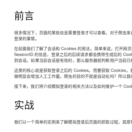
存储
天池大赛
Qwen3.7-Plus
云解析DNS
解决方案免费试用 新老
电子合同
前言
最高领取价值200元试用
能看、能想、能动手的多模
安全
网络与CDN
AI 算法大赛
畅捷通
大数据开发治理平台 Data
AI 产品 免费试用
网络
安全
云开发大赛
Qwen3-VL-Plus
Tableau 订阅
1亿+ 大模型 tokens 和 
很多情况下，页面的某些信息需要登录才可以查看。对于爬虫来
可观测
入门学习赛
中间件
AI空中课堂在线直播课
登录的事情。
云防火墙
140+云产品 免费试用
上云与迁云
云原生的云上边界网络安全
产品新客免费试用，最长1
在前面我们了解了会话和 Cookies 的用法。简单来说，打开网页然
数据库
生态解决方案
SessionID 的信息，登录之后的后续请求都会携带生成后的 Cooki
大模型服务
企业出海
大模型ACA认证体验
到会话。如果当前会话是有效的，那么服务器就判断用户当前已
大数据计算
助力企业全员 AI 认知与能
行业生态解决方案
千问AI平台-Token Plan
这里的核心就是获取登录之后的 Cookies。而要获取 Cookie
政企业务
媒体服务
做明显会增加人工工作量。爬虫的目的不就是自动化吗？所以我
开发者生态解决方案
企业服务与云通信
接下来，我们将介绍模拟登录的相关方法以及如何维护一个 Cooki
千问AI平台-模型体验
AI 开发和 AI 应用解决
在线体验全尺寸、多种模态
域名与网站
实战
Happy 系列大模型
终端用户计算
Serverless
我们以一个简单的实例来了解模拟登录后页面的抓取过程，其原理在于
开发工具