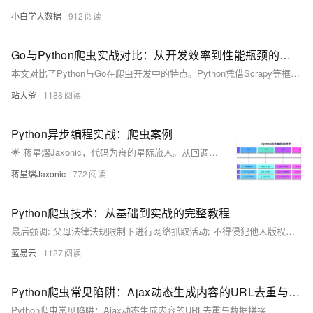
小白学大数据
912
Go与Python爬虫实战对比：从开发效率到性能瓶颈的深度解析
本文对比了Python与Go在爬虫开发中的特点。Python凭借Scrapy等框架在开发效率和易用性上占优，适合快速开发与中小型项目；而Go凭借高并发和高性能优势，适用于大规模、长期运行的爬虫服务。文章通过代码示例和性能测试，分析了两者在并发能力、错误处理、部署维护等方面的差异，并探讨了未来融合发展的趋势。
站大爷
1188
Python异步编程实战：爬虫案例
🌟 蒋星熠Jaxonic，代码为舟的星际旅人。从回调地狱到async/await协程天堂，亲历Python异步编程演进。分享高性能爬虫、数据库异步操作、限流监控等实战经验，助你驾驭并发，在二进制星河中谱写极客诗篇。
蒋星熠Jaxonic
772
Python爬虫技术：从基础到实战的完整教程
最后强调: 父母法律法规限制下进行网络抓取活动; 不得侵犯他人版权隐私利益; 同时也要注意个人安全防止泄露敏感信息.
蓝易云
1127
Python爬虫常见陷阱：Ajax动态生成内容的URL去重与数据拼接
Python爬虫常见陷阱：Ajax动态生成内容的URL去重与数据拼接