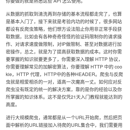
你要做的就是熟悉这些 API 怎么使用。
从数据的抓取到清洗再到存储的基本流程都走完了，也算
是基本入门了，接下来就是考验内功的时候了，很多网站
都设有反爬虫策略，他们想方设法阻止你用非正常手段获
取数据，比如会有各种奇奇怪怪的验证码限制你的请求操
作、对请求速度做限制，对IP做限制、甚至对数据进行加
密操作，总之，就是为了提高获取数据的成本。这时你需
要掌握的知识就要更多了，你需要深入理解 HTTP 协议，
你需要理解常见的加解密算法，你要理解 HTTP 中的 coo
kie，HTTP 代理，HTTP中的各种HEADER。爬虫与反爬
虫就是相爱相杀的一对，道高一次魔高一丈。如何应对反
爬虫没有既定的统一的解决方案，靠的是你的经验以及你
所掌握的知识体系。这不是仅凭21天入门教程就能达到的
高度。
进行大规模爬虫，通常都是从一个URL开始爬，然后把页
面中解析的URL链接加入待爬的URL集合中，我们需要用