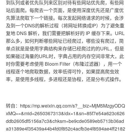
到队列或者优先队列来区别对待有些网站优先爬，有些网
站后面爬。每爬去一个页面，是使用深度优先还是广度优
先算法爬取下一个链接。每次发起网络请求的时候，会涉
及到一个DNS的解析过程（将网址转换成IP）为了避免重
复地 DNS 解析，我们需要把解析好的 IP 缓存下来。URL
那么多，如何判断哪些网址已经爬过，哪些没有爬过，简
单点就是是使用字典结构来存储已经爬过的的URL，但是
如果碰过海量的URL时，字典占用的内存空间非常大，此
时你需要考虑使用 Bloom Filter（布隆过滤器），用一个
线程逐个地爬取数据，效率低得可怜，如果提高爬虫效
率，是使用多线程，多进程还是协程，还是分布式操作。
转自：https://mp.weixin.qq.com/s?__biz=MjM5MzgyODQ
xMQ==&mid=2650367313&idx=1&sn=85f7e54a623c626
ddb2605df5156a7c3&chksm=be9cde0589eb5713b36ad
a31389e4f35439a44b4fd0f852c4acfb3e4f8594ae4ff2182