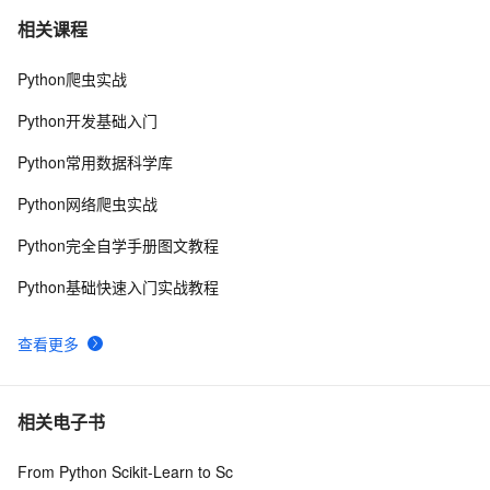
快速看懂爬虫风险管理防护总览
3
7
相关课程
Python爬虫实战
python爬虫之Appium 的使用
3
8
Python开发基础入门
爬虫实例——爬取豆瓣网 top250 电影的信息
4
9
Python常用数据科学库
Python爬虫面试：requests、BeautifulSoup与Scrapy详
11
10
Python网络爬虫实战
解
Python完全自学手册图文教程
Python基础快速入门实战教程
查看更多
相关电子书
From Python Scikit-Learn to Sc