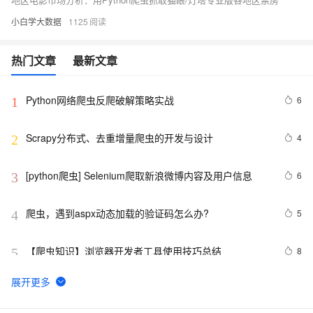
小白学大数据
1125
热门文章
最新文章
Python网络爬虫反爬破解策略实战
6
1
Scrapy分布式、去重增量爬虫的开发与设计
4
2
[python爬虫] Selenium爬取新浪微博内容及用户信息
6
3
爬虫，遇到aspx动态加载的验证码怎么办?
5
4
【爬虫知识】浏览器开发者工具使用技巧总结
8
5
简单的网络爬虫的python实现
6
6