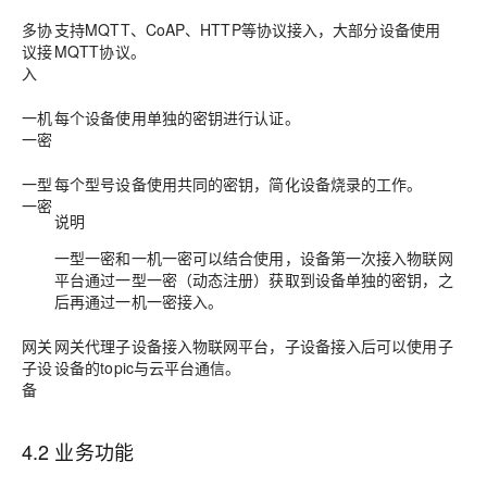
多协
支持MQTT、CoAP、HTTP等协议接入，大部分设备使用
议接
MQTT协议。
入
一机
每个设备使用单独的密钥进行认证。
一密
一型
每个型号设备使用共同的密钥，简化设备烧录的工作。
一密
说明
一型一密和一机一密可以结合使用，设备第一次接入物联网
平台通过一型一密（动态注册）获取到设备单独的密钥，之
后再通过一机一密接入。
网关
网关代理子设备接入物联网平台，子设备接入后可以使用子
子设
设备的topic与云平台通信。
备
4.2
业务功能