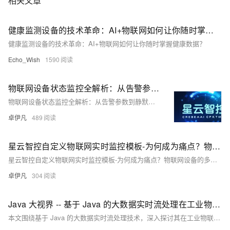
相关文章
健康监测设备的技术革命：AI+物联网如何让你随时掌握健康数据？
健康监测设备的技术革命：AI+物联网如何让你随时掌握健康数据？
Echo_Wish
1590
物联网设备状态监控全解析：从告警参数到静默管理的深度指南-优雅草卓伊凡
物联网设备状态监控全解析：从告警参数到静默管理的深度指南-优雅草卓伊凡
卓伊凡
489
星云智控自定义物联网实时监控模板-为何成为痛点？物联网设备的多样化-优雅草卓伊凡
星云智控自定义物联网实时监控模板-为何成为痛点？物联网设备的多样化-优雅草卓伊凡
卓伊凡
304
Java 大视界 -- 基于 Java 的大数据实时流处理在工业物联网设备状态监测中的应用与挑战（167）
本文围绕基于 Java 的大数据实时流处理技术，深入探讨其在工业物联网设备状态监测中的应用与挑战。不仅介绍了技术架构、原理和案例，还引入边缘计算技术，提出应对数据质量、性能和安全等问题的策略。