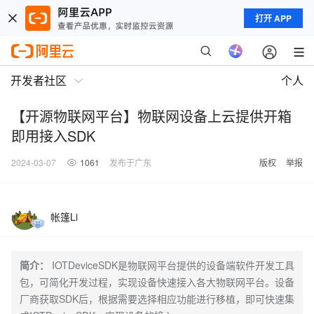
打开 APP
开发者社区
个人
【开源物联网平台】物联网设备上云提供开箱
即用接入SDK
2024-03-07
1061
发布于广东
版权
举报
帐篷Li
简介：
IOTDeviceSDK是物联网平台提供的设备端软件开发工具
包，可简化开发过程，实现设备快速接入各大物联网平台。设备
厂商获取SDK后，根据需要选择相应功能进行移植，即可快速集