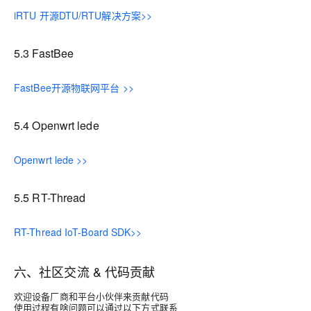
iRTU 开源DTU/RTU解决方案>>
5.3
FastBee
FastBee开源物联网平台 >>
5.4
Openwrt lede
Openwrt lede >>
5.5
RT-Thread
RT-Thread IoT-Board SDK>>
六、
社区交流 & 代码贡献
欢迎设备厂商和平台小伙伴来贡献代码
使用过程有啥问题可以通过以下方式联系