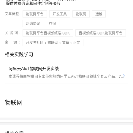
提供付费咨询和固件定制等服务
文章标签：
物联网平台
开发工具
物联网
运维
网络协议
存储
关键词：
物联网平台音视频终端 SDK
音视频终端 SDK物联网平台
来 源：
开发者社区
>
物联网
>
文章
> 正文
相关实践学习
阿里云AIoT物联网开发实战
本课程将由物联网专家带你熟悉阿里云AIoT物联网领域全套云产品，7天
轻松搭建基于Arduino的端到端物联网场景应用。 开始学习前，请先开通
下方两个云产品，让学习更流畅： IoT物联网平台：
https://iot.console.aliyun.com/ LinkWAN物联网络管理平台：
物联网
https://linkwan.console.aliyun.com/service-open