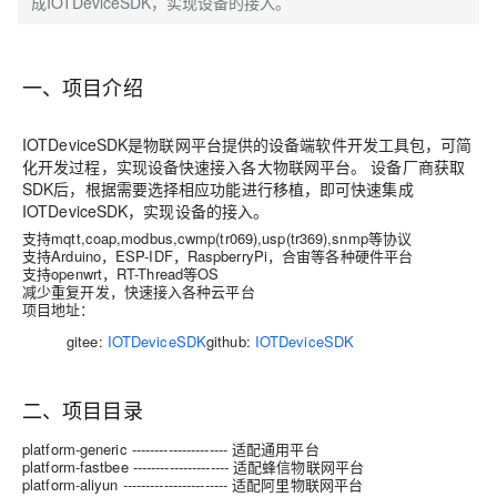
成IOTDeviceSDK，实现设备的接入。
一、项目介绍
IOTDeviceSDK是物联网平台提供的设备端软件开发工具包，可简
化开发过程，实现设备快速接入各大物联网平台。 设备厂商获取
SDK后，根据需要选择相应功能进行移植，即可快速集成
IOTDeviceSDK，实现设备的接入。
支持mqtt,coap,modbus,cwmp(tr069),usp(tr369),snmp等协议
支持Arduino，ESP-IDF，RaspberryPi，合宙等各种硬件平台
支持openwrt，RT-Thread等OS
减少重复开发，快速接入各种云平台
项目地址：
gitee:
IOTDeviceSDK
github:
IOTDeviceSDK
二、项目目录
platform-generic --------------------- 适配通用平台
platform-fastbee --------------------- 适配蜂信物联网平台
platform-aliyun ----------------------- 适配阿里物联网平台