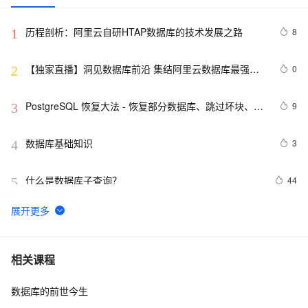
历程剖析：阿里云自研HTAP数据库的技术发展之路
8
1
【独家直播】洞见数据库前沿 集结阿里云数据库最强阵
0
2
容 DTCC 2019 八大亮点抢先看
PostgreSQL 恢复大法 - 恢复部分数据库、跳过坏块、修
9
3
复无法启动的数据库
数据库基础知识
3
4
什么是数据库子查询？
44
5
并发事务下各数据库外部表现实测之一（SQL Server
14
6
篇）
weblogic连接RAC数据库
4
7
相关课程
数据库的前世今生
「时序数据库」时间序列数据与MongoDB：第一部分-简
2
8
介