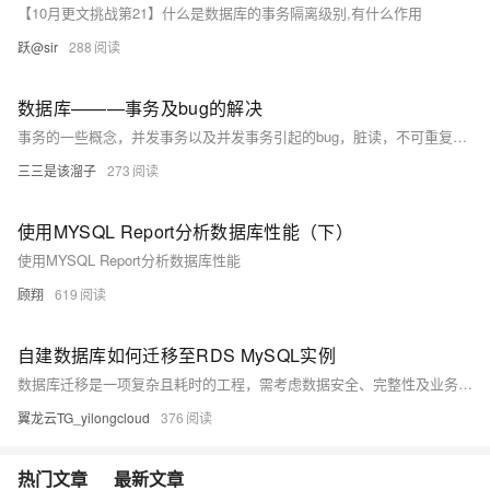
【10月更文挑战第21】什么是数据库的事务隔离级别,有什么作用
跃@sir
288
数据库———事务及bug的解决
事务的一些概念，并发事务以及并发事务引起的bug，脏读，不可重复读，幻读，数据库中的隔离级别，事务的简单应用
三三是该溜子
273
使用MYSQL Report分析数据库性能（下）
使用MYSQL Report分析数据库性能
顾翔
619
自建数据库如何迁移至RDS MySQL实例
数据库迁移是一项复杂且耗时的工程，需考虑数据安全、完整性及业务中断影响。使用阿里云数据传输服务DTS，可快速、平滑完成迁移任务，将应用停机时间降至分钟级。您还可通过全量备份自建数据库并恢复至RDS MySQL实例，实现间接迁移上云。
翼龙云TG_yilongcloud
376
热门文章
最新文章