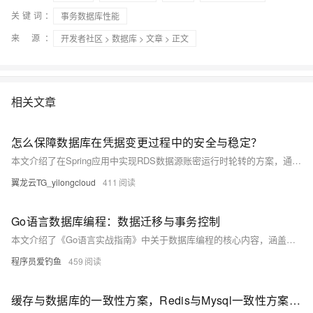
关键词：
事务数据库性能
来 源：
开发者社区
>
数据库
>
文章
> 正文
相关文章
怎么保障数据库在凭据变更过程中的安全与稳定？
本文介绍了在Spring应用中实现RDS数据源账密运行时轮转的方案，通过集成KMS与Nacos，实现数据库凭据的加密托管、动态更新与无缝切换，保障应用在凭据变更过程中的安全与稳定。适用于使用Java语言开发的Spring Boot或Spring Cloud应用，支持多种数据库类型，如MySQL、SQL Server、PostgreSQL等。
翼龙云TG_yilongcloud
411
Go语言数据库编程：数据迁移与事务控制
本文介绍了《Go语言实战指南》中关于数据库编程的核心内容，涵盖使用 GORM 进行数据迁移与事务控制。主要内容包括：AutoMigrate 方法自动创建或更新表结构；事务控制的自动与手动实现方式；事务隔离级别的设置；以及在 Gin 框架中统一管理事务的实践建议。适合开发阶段的数据库结构管理和事务性操作需求。
程序员爱钓鱼
459
缓存与数据库的一致性方案，Redis与Mysql一致性方案，大厂P8的终极方案（图解+秒懂+史上最全）