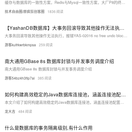
缓存与数据库的一致性方案，Redis与Mysql一致性方案，大厂P8的终极方案（图解+秒懂+史上最全）
技术自由圈/原疯狂创客圈
1836
【YashanDB数据库】大事务回滚导致其他操作无法执行，报错YAS-02016 no free undo blocks
大事务回滚导致其他操作无法执行，报错YAS-02016 no free undo blocks
游客kufrkwrbkmpsa
259
南大通用GBase 8s 数据库封锁与并发事务调度介绍
南大通用GBase 8s 数据库封锁与并发事务调度介绍
游客54bz4h3flp7ai
385
如何构建高效稳定的Java数据库连接池，涵盖连接池配置、并发控制和异常处理等方面
本文介绍了如何构建高效稳定的Java数据库连接池，涵盖连接池配置、并发控制和异常处理等方面。通过合理配置初始连接数、最大连接数和空闲连接超时时间，确保系统性能和稳定性。文章还探讨了同步阻塞、异步回调和信号量等并发控制策略，并提供了异常处理的最佳实践。最后，给出了一个简单的连接池示例代码，并推荐使用成熟的连接池框架（如HikariCP、C3P0）以简化开发。
龙大吉
484
什么是数据库的事务隔离级别,有什么作用