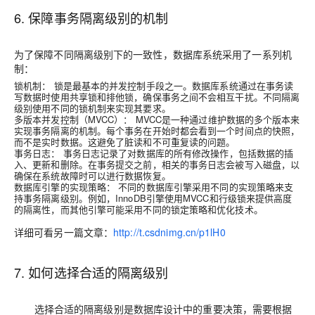
6. 保障事务隔离级别的机制
为了保障不同隔离级别下的一致性，数据库系统采用了一系列机
制：
锁机制：
锁是最基本的并发控制手段之一。数据库系统通过在事务读
写数据时使用共享锁和排他锁，确保事务之间不会相互干扰。不同隔离
级别使用不同的锁机制来实现其要求。
多版本并发控制（MVCC）：
MVCC是一种通过维护数据的多个版本来
实现事务隔离的机制。每个事务在开始时都会看到一个时间点的快照，
而不是实时数据。这避免了脏读和不可重复读的问题。
事务日志：
事务日志记录了对数据库的所有修改操作，包括数据的插
入、更新和删除。在事务提交之前，相关的事务日志会被写入磁盘，以
确保在系统故障时可以进行数据恢复。
数据库引擎的实现策略：
不同的数据库引擎采用不同的实现策略来支
持事务隔离级别。例如，InnoDB引擎使用MVCC和行级锁来提供高度
的隔离性，而其他引擎可能采用不同的锁定策略和优化技术。
详细可看另一篇文章：
http://t.csdnimg.cn/p1lH0
7. 如何选择合适的隔离级别
选择合适的隔离级别是数据库设计中的重要决策，需要根据