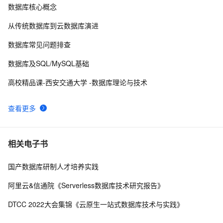
数据库核心概念
征文分享｜OceanBase 3.1.2 数据库性能测试探索
7
9
从传统数据库到云数据库演进
Script:收集数据库中用户的角色和表空间等信息
5
10
数据库常见问题排查
数据库及SQL/MySQL基础
高校精品课-西安交通大学 -数据库理论与技术
查看更多
相关电子书
国产数据库研制人才培养实践
阿里云&信通院《Serverless数据库技术研究报告》
DTCC 2022大会集锦《云原生一站式数据库技术与实践》