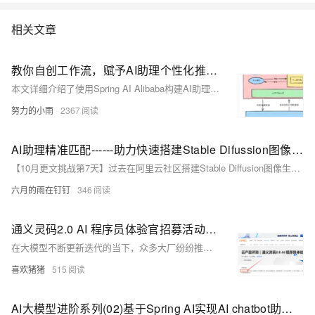
相关文章
教你自创工作流，赋予AI助理个性化推荐超能力
本文详细介绍了使用Spring AI Alibaba构建AI助理的全过程，涵盖从基本流程设计到实际操作实现的各个方面。文章首先回顾了前期工作，包括旅游攻略、天气查询和个人待办事项等功能模块的设计与实现。接着，深入探讨了工作流的实现细节，如事件封装优化、工作流节点创建及复杂工作流的高效管理。最后，通过实际项目启动与运行测试，展示了AI助理的实际效果，验证了系统的稳定性和可扩展性。本文不仅适合Java开发者学习AI技术，也为后续的优化和功能拓展提供了宝贵的经验。
努力的小雨
2367
AI助理精准匹配------助力快速搭建Stable Difussion图像生成应用
【10月更文挑战第7天】过去在阿里云社区搭建Stable Diffusion图像生成应用需查阅在线实验室或官方文档，耗时且不便。现阿里云AI助理提供精准匹配服务，直接在首页询问AI助理即可获取详细部署步骤，简化了操作流程，提高了效率。用户可按AI助理提供的步骤快速完成应用创建、参数设置、应用部署及资源释放等操作，轻松体验Stable Diffusion图像生成功能。
六月的雨在钉钉
346
通义灵码2.0 AI 程序员体验官招募活动---通义灵码评测
在大模型不断更新迭代的当下，众多大厂纷纷推出自家的 AI 编码助手。其中，阿里云的通义灵码堪称市场上最为成熟的产品之一，紧随其后的则是腾讯的 AI 助手。在近期实际项目开发过程中，我使用了通义灵码助手，其最新版本展现出了令人惊叹的强大性能。在一些模块编码任务上，通义灵码表现尤为出色，生成的代码在命名规范性、易扩展性以及易读性方面，甚至超越了大多数普通程序员。通义灵码在生成代码时，不仅会考量设计模式，遵循重构原则，还具备强大的 bug 检测与修复能力，在单元测试方面同样表现优异。接下来，本文将通过一个小游戏的实例，对通义灵码的各项功能展开测试。
喜欢猪猪
515
AI大模型进阶系列(02)基于Spring AI实现AI chatbot助理|一句话让deepseek实现