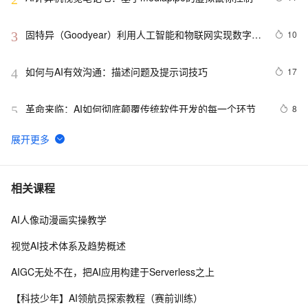
固特异（Goodyear）利用人工智能和物联网实现数字化
10
3
转型的惊人方式
如何与AI有效沟通：描述问题及提示词技巧
17
4
革命来临：AI如何彻底颠覆传统软件开发的每一个环节
8
5
89.4K star！这个开源LLM应用开发平台，让你轻松构建
10
6
AI工作流！
【AI系统】LLVM 架构设计和原理
14
7
相关课程
AI人像动漫画实操教学
【AI系统】AI系统概述与设计目标
12
8
视觉AI技术体系及趋势概述
CVPR 2022 | 高质量捕捉人物动作，网易互娱AI Lab提出
7
9
AIGC无处不在，把AI应用构建于Serverless之上
高效视频动捕技术
视觉AI五天训练营教程 Day 1
2
10
【科技少年】AI领航员探索教程（赛前训练）