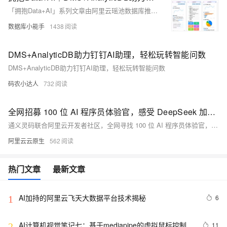
「拥抱Data+AI」系列文章由阿里云瑶池数据库推出，基于真实客户案例，展示Data+AI行业解决方案。本文通过钉钉AI助理的实际应用，探讨如何利用阿里云Data+AI解决方案实现智能问数服务，使每个人都能拥有专属数据分析师，显著提升数据查询和分析效率。点击阅读详情。
数据库小能手
1438
DMS+AnalyticDB助力钉钉AI助理，轻松玩转智能问数
DMS+AnalyticDB助力钉钉AI助理，轻松玩转智能问数
码农小达人
732
全网招募 100 位 AI 程序员体验官，感受 DeepSeek 加持下智能编码
通义灵码联合阿里云开发者社区，全网寻找 100 位 AI 程序员体验官，感受 AI 程序员和满血版 Deepseek 加持下的智能编码新功能，体验需求开发、跨语言编程、单元测试自动生成、图生代码等 AI 程序员能力，领取 Cherry 机械键盘、智能手环等奖品。
阿里云云原生
562
热门文章
最新文章
AI加持的阿里云飞天大数据平台技术揭秘
6
1
AI计算机视觉笔记七：基于mediapipe的虚拟鼠标控制
11
2