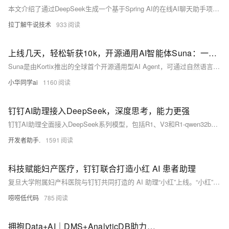
本文介绍了通过DeepSeek生成一个基于Spring AI的在线AI聊天助手项目的全过程。项目采用JDK17+Spring AI+Thymeleaf+Spring Web技术栈，实现了一个简单的聊天界面，用户可输入内容并获得DeepSeek返回的结果。文章详细描述了从需求明确、项目结构设计到配置参数启动的步骤，并展示了核心代码片段如pom.xml、application.properties及主要Java类文件。尽管功能简单，但体现了AI在编程领域的高效应用，未来有望进一步优化上下文记忆等功能，提升开发体验与效率。
拉丁解牛说技术
933
上线几天，轻松斩获10k，开源通用AI智能体Suna：一句话自动处理Excel/爬数据/写报告，程序员私人助理诞生！
Suna是由Kortix推出的全球首个开源通用型AI Agent，可通过自然语言对话自动完成浏览器操作、数据分析、系统管理等复杂任务。它具有“执行力”，能像人类员工一样理解指令并操作数字工具，支持自托管保障数据安全，适用于市场分析、学术研究、企业办公等场景。Suna的核心优势在于实现“语言→行动”的转化，适合需要实际操作的任务，如爬虫、报表生成和网站部署。项目地址为：https://github.com/kortix-ai/suna。
小华同学ai
1160
钉钉AI助理接入DeepSeek，深度思考，能力更强
钉钉AI助理全面接入DeepSeek系列模型，包括R1、V3和R1-qwen32b蒸馏版。用户可在钉钉上创建AI助理时选择这些模型，并使用全新模板一键创建、发布和使用基于DeepSeek模型的AI助理。PC端和移动端均提供了简便的操作步骤来创建和发布AI助理，无需复杂配置即可实现深度思考和联网查询功能。此次更新旨在提升工作效率，提供更丰富的选择和更智能的体验。
开发者助手.
1591
科技赋能妇产医疗，钉钉联合打造小红 AI 患者助理
复旦大学附属妇产科医院与钉钉共同打造的 AI 助理“小红”上线。“小红”孵化于钉钉智能化底座，通过学习复旦大学附属妇产科医院的 400 多篇科普知识，涵盖妇科疾病宣教、专业产科指导、女性健康保健等问题，能够为患者提供妇科疾病、产科指导、女性健康保健等知识的专业解答。
唠唠低代码
785
拥抱Data+AI｜DMS+AnalyticDB助力钉钉AI助理，轻松玩转智能问数