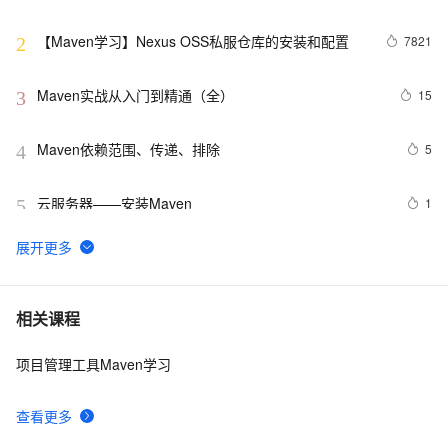
【Maven学习】Nexus OSS私服仓库的安装和配置
7821
2
Maven实战从入门到精通（全）
15
3
Maven依赖范围、传递、排除
5
4
云服务器——安装Maven
1
5
Eclipse+Maven创建webapp项目<一> (转)
2
6
kubernetes下的jenkins如何设置maven
5
7
相关课程
项目管理工具Maven学习
在maven中创建本地仓库
9
8
查看更多
使用Docker搭建maven私服 及常规使用方法
7
9