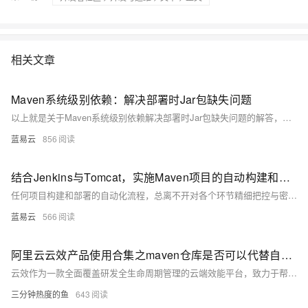
相关文章
Maven系统级别依赖：解决部署时Jar包缺失问题
以上就是关于Maven系统级别依赖解决部署时Jar包缺失问题的解答，希望对你有所帮助。在软件开发中，遇到问题并解决问题是常态，希望你能够善用这些工具，解决你遇到的问题。
蓝易云
856
结合Jenkins与Tomcat，实施Maven项目的自动构建和部署流程。
任何项目构建和部署的自动化流程，总离不开对各个环节精细把控与密切配合。涉及到源代码管理、构建工具、持续集成服务器以及最终的运行时环境的协调。通过上述简洁实用的步骤，可以实现Maven项目从源代码到运行状态的无缝过渡，进而提升软件开发的效率与质量。
蓝易云
566
阿里云云效产品使用合集之maven仓库是否可以代替自建的Nexus
云效作为一款全面覆盖研发全生命周期管理的云端效能平台，致力于帮助企业实现高效协同、敏捷研发和持续交付。本合集收集整理了用户在使用云效过程中遇到的常见问题，问题涉及项目创建与管理、需求规划与迭代、代码托管与版本控制、自动化测试、持续集成与发布等方面。
三分钟热度的鱼
643