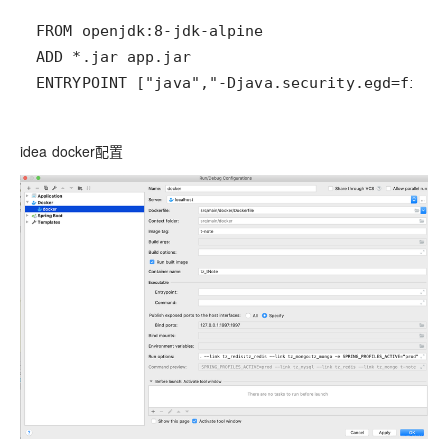
ENTRYPOINT ["java","-Djava.security.egd=file:
idea docker配置