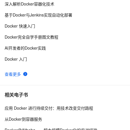
深入解析Docker容器化技术
『Docker』在Docker快速部署.NET Core项目
7
8
基于Docker与Jenkins实现自动化部署
Docker 启动命令里  --cgroupns host  是什么作用？
16
9
Docker 快速入门
Docker详解（十五）——Docker静态IP地址配置
1
10
Docker完全自学手册图文教程
AI开发者的Docker实践
Docker 入门
查看更多
相关电子书
应用 Docker 进行持续交付：用技术改变交付路程
从Docker到容器服务