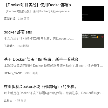
【Docker项目实战】使用Docker部署paopao-ce微社区
【Docker项目实战】使用Docker部署paopao-ce微社区
江湖有缘
720
docker 部署 sftp
本文介绍SFTP服务的部署与配置，包括users.conf用户配置规则、Docker容器运行命令及上传目录权限说明，重点解析atmoz/sftp镜像的chroot机制与子目录映射，确保用户登录后正确访问/upload目录，并提供Python脚本实现文件上传示例。
飞询聊AI
853
基于 Docker 部署 n8n 指南，新手一看就会
本教程详解如何通过 Docker 快速部署开源自动化工具 n8n，适合新手快速上手。内容涵盖官方部署步骤、常见难点及第三方一键部署方案，助你高效搭建自动化工作流平台。
HONG_YANG
2366
在虚拟机Docker环境下部署Nginx的步骤。
以上就是在Docker环境下部署Nginx的步骤。需要注意，Docker和Nginix都有很多高级用法和细节需要掌握，以上只是一个基础入门级别的教程。如果你想要更深入地学习和使用它们，请参考官方文档或者其他专业书籍。
蓝易云
449