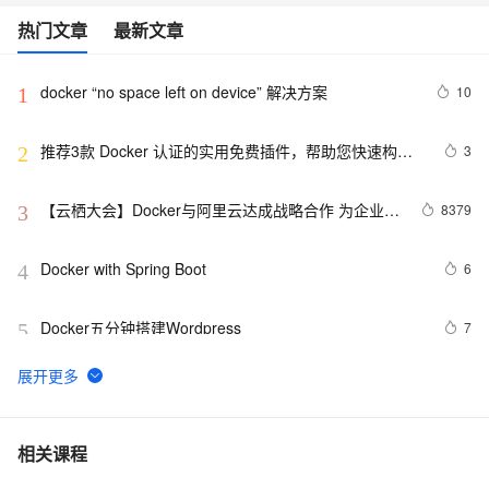
热门文章
最新文章
docker “no space left on device” 解决方案
10
1
推荐3款 Docker 认证的实用免费插件，帮助您快速构建
3
2
云原生应用程序！
【云栖大会】Docker与阿里云达成战略合作 为企业级
8379
3
客户提供容器服务
Docker with Spring Boot
6
4
Docker五分钟搭建Wordpress
7
5
Docker启动后怎样运行jar包文件
5
6
Ubuntu Docker 安装和配置 GitLab CI 持续集成
663
7
相关课程