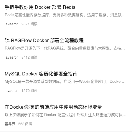
手把手教你用 Docker 部署 Redis
Redis是高性能内存数据库，支持多种数据结构，适用于缓存、消息队列等场景。本文介绍如何通过Docker快速拉取轩辕镜像并部署Redis，涵盖快速启动、持久化存储及docker-compose配置，助力开发者高效搭建稳定服务。
javaercn
2871
🚀 RAGFlow Docker 部署全流程教程
RAGFlow是开源的下一代RAG系统，融合向量数据库与大模型，支持全文检索、插件化引擎切换，适用于企业知识库、智能客服等场景。支持Docker一键部署，提供轻量与完整版本，助力高效搭建私有化AI问答平台。
javaercn
8412
MySQL Docker 容器化部署全指南
MySQL是一款开源关系型数据库，广泛用于Web及企业应用。Docker容器化部署可解决环境不一致、依赖冲突问题，实现高效、隔离、轻量的MySQL服务运行，支持数据持久化与快速迁移，适用于开发、测试及生产环境。
javaercn
1270
在Docker部署的前端应用中使用动态环境变量
以上步骤展示了如何在 Docker 配置过程中处理并注入环墨遁形成可执行操作流程，并确保最终用户能够无缝地与之交互而无须关心背后复杂性。
蓝易云
563