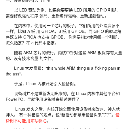
一、设备树的引入与作用
以 LED 驱动为例，如果你要更换 LED 所用的 GPIO 引脚，
需要修改驱动程序 源码、重新编译驱动、重新加载驱动。
在内核中，使用同一个芯片的板子，它们所用的外设资源不
一样，比如 A 板 用 GPIOA，B 板用 GPIOB。而 GPIO 的驱动程
序既支持 GPIOA 也支持 GPIOB， 你需要指定使用哪一个引脚，
怎么指定？在 c 代码中指定。
随着 ARM 芯片的流行，内核中针对这些 ARM 板保存有大量
的、没有技术含量 的文件。
Linus 大发雷霆："this whole ARM thing is a f*cking pain in
the ass"。
于是，Linux 内核开始引入设备树。
设备树并不是重新发明出来的，在 Linux 内核中其他平台如
PowerPC，早就使用设备树来描述硬件了。
Linus 发火之后，内核开始全面使用设备树来改造，神人就
神人。 有一种错误的观点，说“新驱动都是用设备树来写了”。
设
备树不可能用来写驱动
。