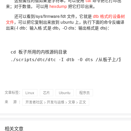
这些属性的值如果是
字符串
，可以使用
cat
命令把它打印出
来；对于
数值
， 可以用
hexdump
把它打印出来。
还可以看到
/sys/firmware/fdt
文件，它就是
dtb 格式的设备树
文件
，可以把它复制出来放到 ubuntu 上，执行下面的命令反编译
出来(-I dtb：输入格 式是 dtb，-O dts：输出格式是 dts)：
./scripts/dtc/dtc -I dtb -O dts /从板子上/复制出
文章标签：
Linux
芯片
Ubuntu
程序员
来 源：
开发者社区
>
开发与运维
>
文章
> 正文
相关文章