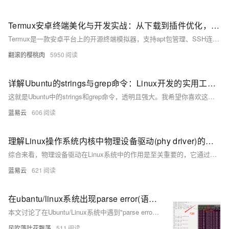
Termux安卓终端美化与开发实战：从下载到插件优化，小白也能玩转Linux
Termux是一款安卓平台上的开源终端模拟器，支持apt包管理、SSH连接及Python/Node.js/C++开发环境搭建，被誉为“手机上的Linux系统”。其特点包括零ROOT权限、跨平台开发和强大扩展性。本文详细介绍其安装准备、基础与高级环境配置、必备插件推荐、常见问题解决方法以及延伸学习资源，帮助用户充分利用Termux进行开发与学习。适用于Android 7+设备，原创内容转载请注明来源。
翻滚的樱桃肉
5950
详解Ubuntu的strings与grep命令：Linux开发的实用工具。
这就是Ubuntu中的strings和grep命令，透明且强大。我希望你喜欢这个神奇的世界，并能在你的Linux开发旅程上，通过它们找到你的方向。记住，你的电脑是你的舞台，在上面你可以做任何你想做的事，只要你敢于尝试。
蓝易云
606
理解Linux操作系统内核中物理设备驱动(phy driver)的功能。
综合来看，物理设备驱动在Linux系统中的作用是至关重要的，它通过与硬件设备的紧密配合，为上层应用提供稳定可靠的通信基础设施。开发一款优秀的物理设备驱动需要开发者具备深厚的硬件知识、熟练的编程技能以及对Linux内核架构的深入理解，以确保驱动程序能在不同的硬件平台和网络条件下都能提供最优的性能。
蓝易云
621
在ubantu/linux系统出现parse error(语法错误)
本文讨论了在Ubuntu/Linux系统中遇到"parse error"（语法错误）的问题，并提供了将非声明语句移动到所有声明语句下方以解决该问题的解决方案。
风吹落叶花飘荡
511