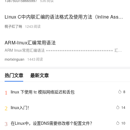
1387503158665997
536
Linux C中内联汇编的语法格式及使用方法（Inline Assembly in Linux C）【转】
桃子红了呐
1243
ARM-linux汇编常用语法
ARM linux常用汇编语法 ============================= 汇编语言每行的语法： lable: instruction ; comment 段操作： .section 格式： .section 段名 [标志］ ［标志］可以是如下： a 允许段 w 可写段 x 可执行段 常见段名： data, bss, text, rodata段，我们也可以定义我们自己的段。
morixinguan
1443
热门文章
最新文章
linux 下使用 tc 模拟网络延迟和丢包
8
1
linux入门！
14
2
在Linux中，设置DNS需要修改哪个配置文件？
10
3