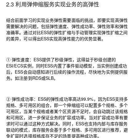
2.3 利用弹伸缩服务实现业务的高弹性
结合前面学习的实现业务弹性需要面临的挑战，即要实现高弹性
需要解决的问题，包括弹性速度、弹性成功率、弹性效率和弹性
准确率。通过对比
ESS
的弹性扩缩与手动管理实现弹性扩缩之间
的差异，可以得出
ESS
实现高弹性能力的优势显著。
① 弹性速度：
ESS
提供了秒级弹性，这得益于秒级创建的
ESI/ECS
实例，同时
ESS
内置了事件驱动模型，当实例创建成功
后，
ESS
会自动感知进行后续的操作流程，尽快地为实例提供服
务。如注册到
RDS
或
SLB
。
② 弹性成功率：
ESS
的弹性成功率高达
99.9%
，因为
ESS
支持多
规格、多可用区的组合，即一个伸缩组可以配置多个规格、多个
可用区，当某个规格或者某个区资源不足时，会自动跳过该规格
和可用区，进一步保证业务的扩容成功率。当对扩容成功率有要
求时可以通过这种方式解决。同时，
ESS
也支持内部与库存服务
联动的模式，库存服务会基于多个规格、多可用区进行推荐，避
免扩容时选择规格库存不足的场景提高种成功率。