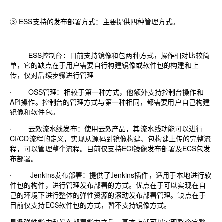
③
ESS
支持的发布部署方式：主要提供四种管理方式。
∙
ESS
控制台：目前支持镜像和包两种方式，操作相对比较简
单，它的缺点在于用户需要自行构建镜像或软件包的构建和上
传，仅对后续步骤进行管理
∙
OSS
管理：相较于第一种方式，他额外支持控制台操作和
API
操作。控制台的管理方式与第一种相同，都需要用户自己构建
镜像和软件包。
∙
云效流水线发布：使用云效产品，其流水线功能可以进行
CI/CD
流程的定义，实现从源码到镜像构建、包构建上传的完整流
程，可以管理整个流程。目前仅支持
ECI
镜像发布部署及
ECS
包发
布部署。
∙
Jenkins
发布部署：提供了
Jenkins
插件，适用于本地进行软
件包的构件，进行管理发布部署的方式。优点在于可以实现在自
己的环境下进行整体的弹性资源的滚动发布部署管理。缺点在于
目前仅支持
ECS
软件包的方式，暂不支持镜像方式。
具备弹性能力和发布部署能力之后，基本上就可以实现整个完整