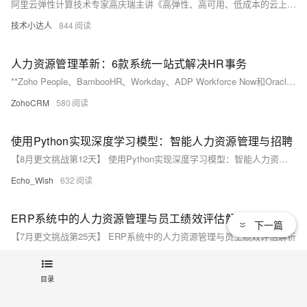
阿里云弹性计算技术专家高庆瑞主讲《高弹性、高可用、低成本的云上资源管理最佳实践》。
技术小达人
844
人力资源管理革新：6款系统一站式解决HR事务
**Zoho People、BambooHR、Workday、ADP Workforce Now和Oracle HCM Cloud是知名的人力资源管理系统。Zoho People提供模块化设计、移动应用和自动化工作流；BambooHR以用户友好界面和员工档案管理见长；Workday侧重全球化云解决方案和智能决策工具；ADP Workforce Now集成HR与薪资管理，强调合规性；Oracle HCM Cloud则以高度定制和分析工具闻名。这些系统各有特点，适用于不同规模和需求的企业。**
ZohoCRM
580
使用Python实现深度学习模型：智能人力资源管理与招聘
【8月更文挑战第12天】 使用Python实现深度学习模型：智能人力资源管理与招聘
Echo_Wish
632
ERP系统中的人力资源管理与员工绩效评估解析
下一篇
【7月更文挑战第25天】 ERP系统中的人力资源管理与员工绩效评估解析
Echo_Wish
950
目录
人力资源管理（HRM）系统的未来：技术引领的变革浪潮