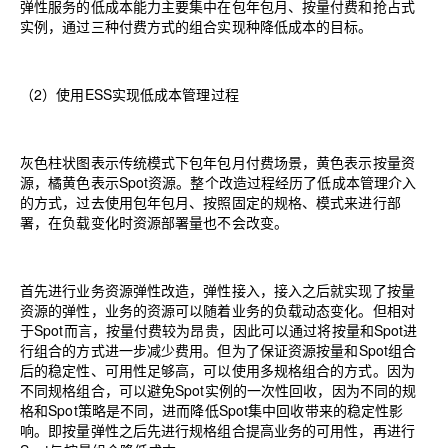
弹性服务的低成本能力主要集中在包年包月、按量付费和抢占式
实例，通过三种付费方式的组合实现种降低成本的目标。
（
2
）使用
ESS
实现低成本管理过程
灰色柱状图表示传统模式下包年包月付费场景，黄色表示按量资
源，橘黄色表示
Spot
资源。整个改造过程经历了低成本管理介入
的方式，过去使用包年包月、按照固定的规格、模式来进行部
署，在负载变化时资源部署量也不会改变。
首先进行业务资源弹性改造，弹性接入，接入之后就实现了按量
资源的弹性，业务的资源可以随着业务的负载动态变化。但相对
于
Spot
而言，按量付费较为昂贵，因此可以通过将按量和
Spot
进
行组合的方式进一步减少费用。但为了保证资源按量和
Spot
组合
后的稳定性、可用性足够高，可以使用多规格组合的方式。因为
不同规格组合，可以避免
Spot
实例的一次性回收，因为不同的规
格和
Spot
策略是不同，进而降低
Spot
集中回收带来的稳定性影
响。即按量弹性之后先进行规格组合提高业务的可用性，再进行