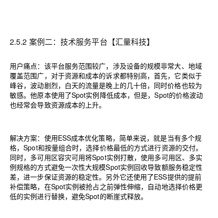
2.5.2 案例二：技术服务平台【汇量科技】
用户痛点：该平台服务范围较广，涉及设备的规模非常大、地域
覆盖范围广，对于资源和成本的诉求都特别高，首先，它类似于
峰谷，波动剧烈，白天的流量是晚上的几十倍，同时价格也较为
敏感。他原本使用了
Spot
实例降低成本，但是，
Spot
的价格波动
也经常会导致资源成本的上升。
解决方案：使用
ESS
成本优化策略，简单来说，就是当有多个规
格，
Spot
和按量组合时，选择价格最低的方式进行资源的交付。
同时，多可用区容灾可用将
Spot
实例打散，使用多可用区、多实
例规格的方式避免一次性大规模
Spot
实例回收导致额服务稳定性
差，进一步保证资源的稳定性。另外它还使用了
ESS
提供的提前
补偿策略，在
Spot
实例被抢占之前弹性伸缩，自动地选择价格更
低的实例进行替换，避免
Spot
的断崖式释放。