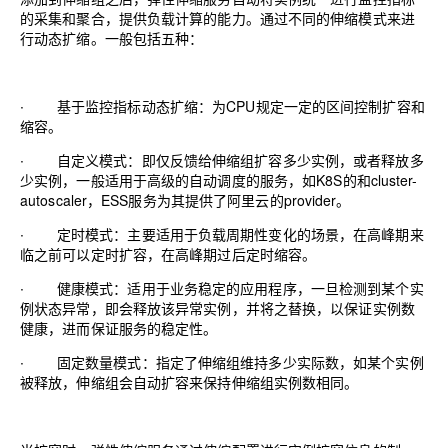
的采集和聚合，提供负载计算的能力。通过不同的伸缩模式来进
行动态扩缩。一般包括五种：
∙
基于监控指标动态扩缩：为
CPU
规定一定的区间控制扩容和
缩容。
∙
自定义模式：即仅反馈给伸缩组扩容多少实例，或者释放多
少实例，一般适用于高级的自动调度的服务，如
K8S
的和
cluster-
autoscaler
，
ESS
服务为其提供了阿里云的
provider
。
∙
定时模式：主要适用于负载周期性变化的场景，在高峰期来
临之前可以定时扩容，在高峰期过后定时缩容。
∙
健康模式：适用于业务稳定的应用程序，一旦检测到某个实
例状态异常，即会释放该异常实例，并将之替换，以保证实例数
健康，进而保证服务的稳定性。
∙
固定数量模式：指定了伸缩组维持多少实际数，如某个实例
被释放，伸缩组会自动扩容来保持伸缩组实例数相同。