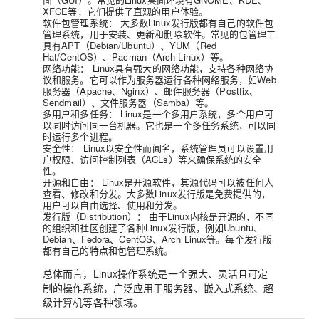
XFCE等，它们提供了直观的用户体验。
软件包管理系统：
大多数Linux发行版都有自己的软件包
管理系统，用于安装、更新和删除软件。常见的包管理工
具有APT（Debian/Ubuntu）、YUM（Red
Hat/CentOS）、Pacman（Arch Linux）等。
网络功能：
Linux具有强大的网络功能，支持各种网络协
议和服务。它可以作为服务器运行各种网络服务，如Web
服务器（Apache、Nginx）、邮件服务器（Postfix、
Sendmail）、文件服务器（Samba）等。
多用户和多任务：
Linux是一个多用户系统，多个用户可
以同时访问同一台机器。它也是一个多任务系统，可以同
时运行多个进程。
安全性：
Linux以安全性而闻名，系统管理员可以设置用
户权限、访问控制列表（ACLs）等来确保系统的安全
性。
开源和自由：
Linux是开源软件，其源代码可以被任何人
查看、修改和分发。大多数Linux发行版是免费提供的，
用户可以自由选择、使用和分发。
发行版（Distribution）：
由于Linux内核是开源的，不同
的组织和社区创建了各种Linux发行版，例如Ubuntu、
Debian、Fedora、CentOS、Arch Linux等。每个发行版
都有自己的特点和包管理系统。
总体而言，Linux操作系统是一个强大、灵活且可定
制的操作系统，广泛应用于服务器、嵌入式系统、超
级计算机等各种领域。