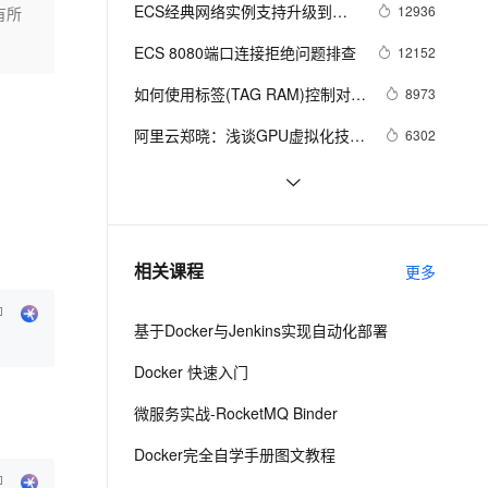
安全
我要投诉
e-1.1-I2V
Cosyvoice-V3-Flash
ECS经典网络实例支持升级到企
12936
有所
PolarDB
上云场景组合购
Milvus 弹性伸缩功能新增节
伴
业级实例
漫剧创作，剧本、分镜、视频高效生成
100%兼容MySQL、PostgreSQL，兼容Oracle，支持集中和分布式
覆盖90%+业务场景，专享组合折扣价
点支持范围
畅自然，细节丰富
高表现力语音合成大模型，语音克隆听感自然
VPN
ECS 8080端口连接拒绝问题排查
12152
ernetes 版 ACK
云聚AI 严选权益
AI 原生数据库服务发布
SSL 证书
如何使用标签(TAG RAM)控制对
2V
Fun-ASR
8973
，一键激活高效办公新体验
理容器应用的 K8s 服务
精选AI产品，从模型到应用全链提效
Agent 数据网关
ECS 资源的访问？
文戏情感细腻自然，动作戏激烈拳拳到肉，实现更强表演能力
支持中英文自由切换，具备更强的噪声鲁棒性
堡垒机
阿里云郑晓：浅谈GPU虚拟化技术
6302
AI 用量加速计划
云原生数据库 PolarDB
（第三章）
防火墙
、识别商机，让客服更高效、服务更出色。
新老同享，达量后返
Agentic Database 发布
【杭州云栖】弹性计算平台技术：
5734
云服务器“安全”“稳定”“弹性”的基石
主机安全
应用
云服务器 ECS弹性变配能力总览
5541
千问办公
NEW
ECS设置时区与时间
5139
AI 应用及服务市场
相关课程
更多
的智能体编程平台
一站式AI生产力平台
AI 应用
伶鹊
基于Docker与Jenkins实现自动化部署
企业级人与Agent协作平台，接入和调度多个数字员工
智能客服平台，对话机器人、对话分析、智能外呼
大模型
Docker 快速入门
大模型服务平台百炼 - 全妙
自然语言处理
微服务实战-RocketMQ Binder
应用创作平台
多模态内容创作工具，已接入 DeepSeek
数据标注
Docker完全自学手册图文教程
机器学习