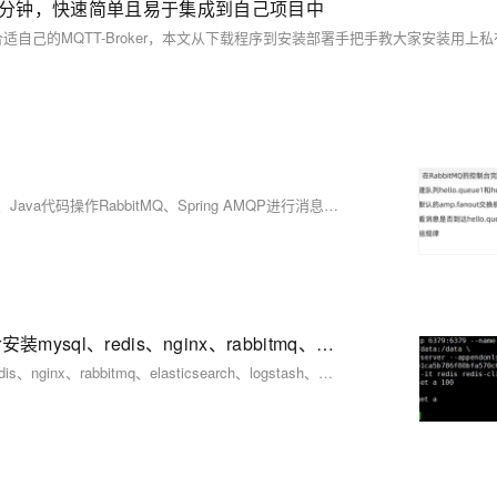
不到一分钟，快速简单且易于集成到自己项目中
本文提供了RabbitMQ的基础教程，包括如何使用UI创建队列和交换机、Java代码操作RabbitMQ、Spring AMQP进行消息发送和接收，以及如何使用不同的交换机类型（fanout、direct、topic）进行消息路由。
mall在linux环境下的部署（基于Docker容器），Docker安装mysql、redis、nginx、rabbitmq、elasticsearch、logstash、kibana、mongo
mall在linux环境下的部署（基于Docker容器），docker安装mysql、redis、nginx、rabbitmq、elasticsearch、logstash、kibana、mongodb、minio详细教程，拉取镜像、运行容器