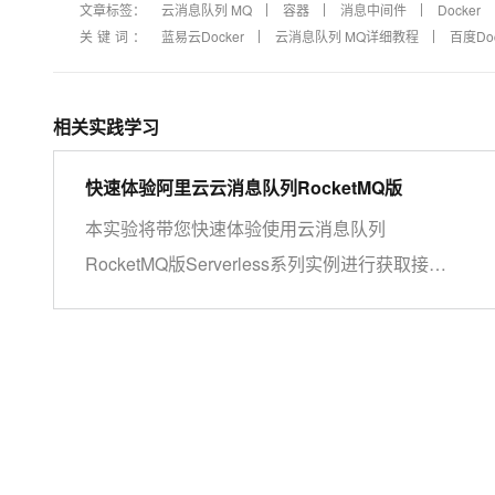
文章标签：
云消息队列 MQ
容器
消息中间件
Docker
关键词：
蓝易云Docker
云消息队列 MQ详细教程
百度Do
相关实践学习
快速体验阿里云云消息队列RocketMQ版
本实验将带您快速体验使用云消息队列
RocketMQ版Serverless系列实例进行获取接入
点、创建Topic、创建订阅组、收发消息、查看
消息轨迹和仪表盘。