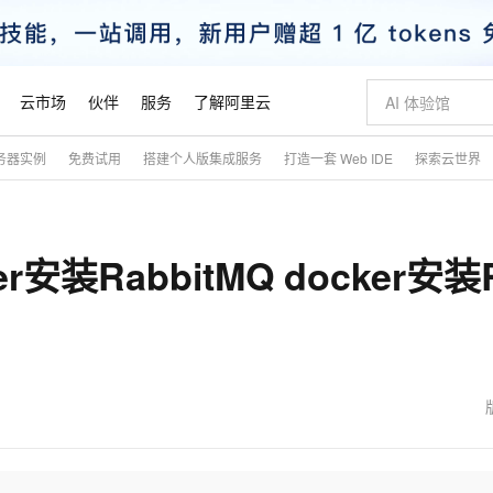
云市场
伙伴
服务
了解阿里云
务器实例
免费试用
搭建个人版集成服务
打造一套 Web IDE
探索云世界
AI 特惠
数据与 API
成为产品伙伴
企业增值服务
最佳实践
价格计算器
AI 场景体
基础软件
产品伙伴合
阿里云认证
市场活动
配置报价
大模型
自助选配和估算价格
步到位
智启 AI 普惠权益
产品生态集成认证中心
企业支持计划
云上春晚
域名与网站
Qwen Audio：打造专属 AI 语音助手
千问官方 MaaS 平台，为开发者和 Agent 而生，新用户赠送 1 亿 + tokens 额度
一句话生成原生
AI Coding
阿里云Maa
2026 阿里云
云服务器 E
为企业打
数据集
Windows
大模型认证
模型
NEW
NEW
装RabbitMQ docker安装
格式还原
值低价云产品抢先购
至高享 1亿+免费 tokens，加速 Al 应用落地
提供智能易用的域名与建站服务
Qwen-Audio-3.0-Realtime 端到端实时语音角色扮演
输入一句话想法,
智能编程，一键
安全可靠、
产品生态伙伴
专家技术服务
云上奥运之旅
弹性计算合作
阿里云中企出
手机三要素
宝塔 Linux
全部认证
价格优势
开源旗舰模型
即刻拥有 DeepSeek-V4-Pro
阿里云 OPC 创新助力计划
千问大模型
一键部署幻兽
AI 电商营销
对象存储 O
大模型
产品生态伙伴工作台
企业增值服务台
云栖战略参考
云存储合作计
云栖大会
身份实名认证
CentOS
训练营
推动算力普惠，释放技术红利
最高返9万
真正可用的 1M 上下文,一次完成代码全链路开发
快速构建应用程序和网站，即刻迈出上云第一步
轻松解锁专属 DeepSeek-V4-Pro
至高百万元 Token 补贴，加速一人公司成长
多元化、高性能、安全可靠的大模型服务
一键购买专属
从图文生成到
云上的中国
数据库合作计
活动全景
短信
Docker
图片和
自进化智能体
5 分钟轻松部署专属 QwenPaw
Token Plan 模型订阅计划
数字证书管理服务（原SSL证书）
高效搭建 AI
AI 广告创作
无影云电脑
企业成长
NEW
HOT
信息公告
看见新力量
云网络合作计
OCR 文字识别
JAVA
越聪明
证享300元代金券
全托管，含MySQL、PostgreSQL、SQL Server、MariaDB多引擎
Qwen3.8-Max 首发尝鲜，限时加量 10 倍，夜间低至2折
实现全站HTTPS，呈现可信的WEB访问
从聊天伙伴进化为能主动干活的本地数字员工
图文、视频一
随时随地安
魔搭 Mode
Kimi-K3
HappyHors
NEW
loud
服务实践
官网公告
金融模力时刻
Salesforce O
版
发票查验
全能环境
Claude Code + GStack 打造工程团队
千问办公，限时限量积分加倍
Qoder
低代码高效构
AI 建站
短信服务
型
NEW
作计划
Kimi 最新旗舰模型，长程编程与推理利器
让文字生成流
计划
创新中心
魔搭 ModelSc
健康状态
理服务
让AI从“聊天伙伴”进化为能干活的“数字员工”
安装技能 GStack，拥有专属 AI 工程团队
你的AI工作搭子，覆盖日常办公高频场景
面向真实软件的智能体编程平台
0 代码专业建
客户案例
天气预报查询
操作系统
态合作计划