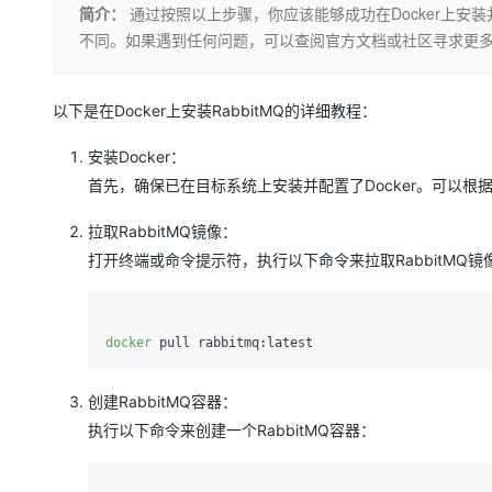
存储
天池大赛
Qwen3.7-Plus
简介：
通过按照以上步骤，你应该能够成功在Docker上安装并
云解析DNS
解决方案免费试用 新老
电子合同
不同。如果遇到任何问题，可以查阅官方文档或社区寻求更
最高领取价值200元试用
能看、能想、能动手的多模
安全
网络与CDN
AI 算法大赛
畅捷通
大数据开发治理平台 Data
AI 产品 免费试用
网络
安全
云开发大赛
Qwen3-VL-Plus
Tableau 订阅
1亿+ 大模型 tokens 和 
以下是在Docker上安装RabbitMQ的详细教程：
可观测
入门学习赛
中间件
AI空中课堂在线直播课
云防火墙
140+云产品 免费试用
安装Docker：
上云与迁云
云原生的云上边界网络安全
产品新客免费试用，最长1
数据库
首先，确保已在目标系统上安装并配置了Docker。可以根据
生态解决方案
大模型服务
企业出海
大模型ACA认证体验
大数据计算
拉取RabbitMQ镜像：
助力企业全员 AI 认知与能
行业生态解决方案
千问AI平台-Token Plan
打开终端或命令提示符，执行以下命令来拉取RabbitMQ镜
政企业务
媒体服务
开发者生态解决方案
企业服务与云通信
千问AI平台-模型体验
AI 开发和 AI 应用解决
docker
在线体验全尺寸、多种模态
域名与网站
Happy 系列大模型
终端用户计算
创建RabbitMQ容器：
执行以下命令来创建一个RabbitMQ容器：
Serverless
开发工具