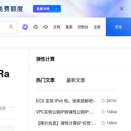
文档
备案
控制台
注册
登录
验
作计划
器
AI 活动
专业服务
服务伙伴合作计划
开发者社区
加入我们
产品动态
服务平台百炼
阿里云 OPC 创新助力计划
弹性计算
一站式生成采购清单，支持单品或批量购买
可编辑精美 PPT 文稿
S产品伙伴计划（繁花）
峰会
CS
造的大模型服务与应用开发平台
Agency Agents：拥有专属领域专家
AI 生产力先锋
Al MaaS 服务伙伴赋能合作
域名
博文
Careers
至高可申请百万元
Qwen3.8-Max 模型上线
Ra
 轻松生成专业的 PPT
开启高性价比 AI 编程新体验
弹性可伸缩的云计算服务
先锋实践拓展 AI 生产力的边界
多领域专家智能体,一键组建 AI 虚拟交付团队
Token 补贴，五大权
计划
海大会
伙伴信用分合作计划
商标
问答
社会招聘
热门文章
最新文章
益加速 OPC 成功
帕鲁游戏服务器
SS
HappyHorse 打造一站式影视创作平台
飞天发布时刻
HOT
Open Search 向量检索版支
划
备案
电子书
校园招聘
联机服务器，轻松开启游戏
视频创作，一键激活电商全链路生产力
稳定、安全、高性价比、高性能的云存储服务
所见，即是所愿
持视频检索 Pipeline 功能
可视化编排打通从文字构思到成片全链路闭环
更多支持
划
公司注册
镜像站
视频生成
语音识别与合成
 智能体与工作流应用
漫剧工坊：一站式动画创作平台
AI 实训营
应用身份服务 (IDaaS)
ECS 支持 IPv6 啦，快来尝鲜吧~
24741
合作伙伴培训与认证
划
上云迁移
站生成，高效打造优质广告素材
全接入的云上超级电脑
通过阿里云百炼高效搭建AI应用,助力高效开发
快速生产连贯的高质量长漫剧
从基础到进阶，Agent 创客手把手教你
OpenClaw 管理能力上线
版权
lScope
我要反馈
e-1.1-T2V
Qwen3-TTS-Flash
VPC实例公网IP转弹性公网IP功
15844
查询合作伙伴
n Alibaba Cloud ISV 合作
代维服务
建企业门户网站
10 分钟搭建微信、支付宝小程序
MaxCompute MaxFrame 提
能
畅细腻的高质量视频
离线语音合成大模型，多语言方言自适应，低延迟高稳定
创新加速
ope
【降价信息】弹性计算好“任性”，
登录合作伙伴管理后台
我要建议
15800
站，无忧落地极速上线
以可视化方式快速构建移动和 PC 门户网站
国内短信简单易用，安全可靠，秒级触达，全球覆盖200+国家和地区。
高效部署网站，快速应用到小程序
供自动弹性内存功能
ECS又降价了~