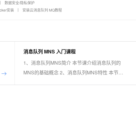
数据安全/隐私保护
cker安装
安装云消息队列 MQ教程
消息队列 MNS 入门课程
1、消息队列MNS简介 本节课介绍消息队列的
MNS的基础概念 2、消息队列MNS特性 本节课
介绍消息队列的MNS的主要特性 3、MNS的最
佳实践及场景应用 本节课介绍消息队列的MNS
的最佳实践及场景应用案例 4、手把手系列：消
息队列MNS实操讲 本节课介绍消息队列的MNS
的实际操作演示 5、动手实验：基于MNS，0基
础轻松构建 Web Client 本节课带您一起基于