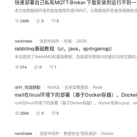
快速部署自己私有MQTT-Broker-下载安装到运行
2468
5
5
nanshaws
|
消息中间件
存储
JSON
rabbitmq基础教程（ui，java，springamqp）
314
0
1
qhhf_地道酬勤
|
NoSQL
关系型数据库
Redis
2594
5
5
nanshaws
|
消息中间件
数据安全/隐私保护
Docker