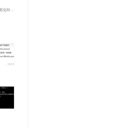
本文给物联网开发的朋友推荐的是GMQT，让物联网开发者快速拥有合适自己的MQTT-Broker，本文从下载程序到安装部署手把手教大家安装用上私有化MQTT服务器。