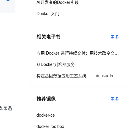
AI开发者的Docker实践
Docker 入门
息提取
与 AI 智能体进行实时音视频通话
从文本、图片、视频中提取结构化的属性信息
构建支持视频理解的 AI 音视频实时通话应用
t.diy 一步搞定创意建站
构建大模型应用的安全防护体系
相关电子书
更多
通过自然语言交互简化开发流程,全栈开发支持
通过阿里云安全产品对 AI 应用进行安全防护
应用 Docker 进行持续交付：用技术改变交付路程
从Docker到容器服务
构建基因数据应用生态系统—— docker in Bio/informatics
推荐镜像
更多
。如果遇
docker-ce
docker-toolbox