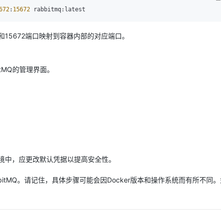
672
:
15672
AI 应用
10分钟微调：让0.6B模型媲美235B模
多模态数据信
72和15672端口映射到容器内部的对应端口。
型
依托云原生高可用架构,实现Dify私有化部署
用1%尺寸在特定领域达到大模型90%以上效果
一个 AI 助手
超强辅助，Bol
即刻拥有 DeepSeek-R1 满血版
在企业官网、通讯软件中为客户提供 AI 客服
itMQ的管理界面。
多种方案随心选，轻松解锁专属 DeepSeek
境中，应更改默认凭据以提高安全性。
bitMQ。请记住，具体步骤可能会因Docker版本和操作系统而有所不同