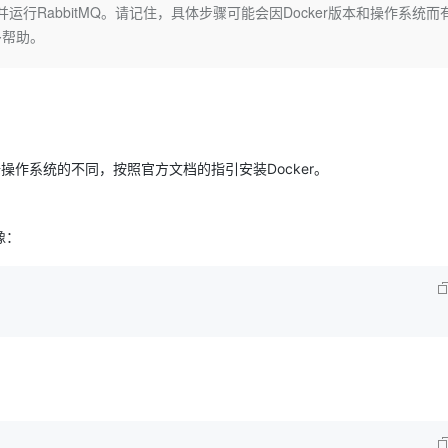
Deepseek-v4-pro
HappyHors
运行RabbitMQ。请记住，具体步骤可能会因Docker版本和操作系统而
同享
万小智 AI 建站低至 15元/月
Qoder CN
AI 短剧/漫剧
云原生数据库 
快递物流查询
WordPress
成为服务伙
高校合作
多帮助。
点，立即开启云上创新
覆盖公网/内网、递归/权威、移动APP等全场景解析服务
送.CN域名，送备案服务码
基于千问大模型等，支持代码智能生成、研发智能问答
AI助力短剧
态智能体模型
旗舰 MoE 大模型，百万上下文与顶尖推理能力
图生视频，流
Ubuntu
服务生态伙伴
云工开物
企业应用
Works
Night Plan 支持 Qwen 3.8-Max
云原生大数据计算服务 MaxCompute
AI 办公
容器服务 Kub
NEW
GLM-5.2
Wan2.7-T
Red Hat
30+ 款产品免费体验
Data Agent 驱动的一站式 Data+AI 开发治理平台
夜间 5 折，Qwen/Meoo/TokenPlan 客户专享
面向分析的企业级SaaS模式云数据仓库
AI智能应用
提供一站式管
科研合作
视觉 Coding、空间感知、多模态思考等全面升级
1M上下文，专为长程任务能力而生
ERP
堂（旗舰版）
SUSE
智能客服
CRM
防护产品
2个月
自动承接线索
操作系统的不同，按照官方文档的指引安装Docker。
建站小程序
OA 办公系统
AI 应用构建
大模型原生
力提升
财税管理
模板建站
Qoder
大模型服务平台百炼-应用模版
HOT
NEW
像：
面向真实软件
个人版上线、团队版降价；千问3.8-Max首发发尝鲜
丰富多元化的应用模版和解决方案
400电话
定制建站
万有无界
大模型服务平台百炼-智能体
方案
广告营销
模板小程序
的模型效果
灵活可视化地构建企业级 Agent
定制小程序
秒悟
人工智能平台 PAI
APP 开发
云端极速 AI 
新一代 AI 视频生成模型，深度适配广告营销等场景
AI Native 的算法工程平台，一站式完成建模、训练、推理服务部署
建站系统