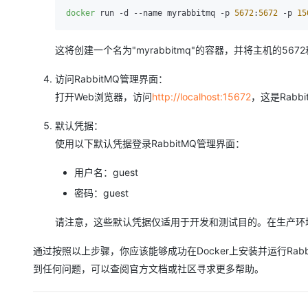
大模型解决方案
docker
 run -d --name myrabbitmq -p 
5672
:
5672
 -p 
15
迁移与运维管理
快速部署 Dify，高效搭建 
这将创建一个名为"myrabbitmq"的容器，并将主机的56
专有云
访问RabbitMQ管理界面：
10 分钟在聊天系统中增加
打开Web浏览器，访问
http://localhost:15672
，这是Rabb
默认凭据：
使用以下默认凭据登录RabbitMQ管理界面：
用户名：guest
密码：guest
请注意，这些默认凭据仅适用于开发和测试目的。在生产环
通过按照以上步骤，你应该能够成功在Docker上安装并运行Rab
到任何问题，可以查阅官方文档或社区寻求更多帮助。