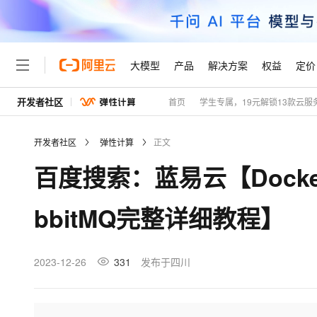
大模型
产品
解决方案
权益
定价
开发者社区
首页
学生专属，19元解锁13款云服
大模型
产品
解决方案
权益
定价
云市场
伙伴
服务
了解阿里云
精选产品
精选解决方案
普惠上云
产品定价
精选商城
成为销售伙伴
售前咨询
为什么选择阿里云
千问AI平台
开发者社区
弹性计算
正文
了解云产品的定价详情
大模型服务平台百炼
睿译宝，AI翻译排版一
普惠上云 官方力荐
分销伙伴
在线服务
网站建设
什么是云计算
大
百度搜索：蓝易云【Docker安
大模型服务与应用平台
上传文档即自动完成翻译和
云服务器38元/年起，超
咨询伙伴
多端小程序
技术领先
云上成本管理
售后服务
轻量应用服务器
GLM-5.2：长任务时代
官方推荐返现计划
大模型
精选产品
精选解决方案
Salesforce 国际版订阅
稳定可靠
bbitMQ完整详细教程】
管理和优化成本
推荐新用户得奖励，单订单
销售伙伴合作计划
自助服务
友盟天域
安全合规
人工智能与机器学习
AI
文本生成
云数据库 RDS
Hermes Agent，打造
云工开物
无影生态合作计划
在线服务
观测云
分析师报告
自主进化，持久记忆，越用
高校专属算力普惠，学生认
计算
互联网应用开发
2023-12-26
331
发布于四川
Qwen3.8-Max
HOT
Salesforce On Alibaba C
工单服务
Tuya 物联网平台阿里云
研究报告与白皮书
人工智能平台 PAI
快速拥有专属 OpenClaw
大模
Consulting Partner 合
大数据
容器
智能体时代全能旗舰模型
免费试用
短信专区
一站式AI开发、训练和推
蓝凌 OA
AI 大模型销售与服务生
现代化应用