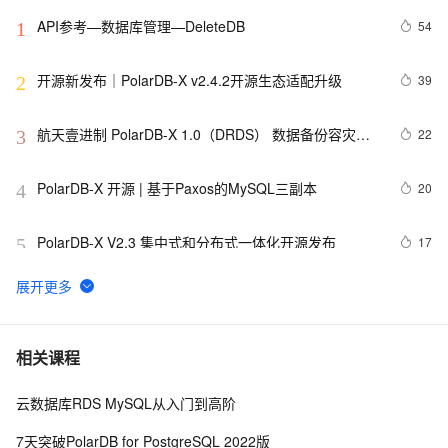
API参考—数据库管理—DeleteDB
54
1
开源新发布｜PolarDB-X v2.4.2开源生态适配升级
39
2
航天壹进制 PolarDB-X 1.0（DRDS） 数据备份容灾解
22
3
决方案
PolarDB-X 开源 | 基于Paxos的MySQL三副本
20
4
PolarDB-X V2.3 集中式和分布式一体化开源发布
17
5
Linux 环境 国产银河麒麟V10操作系统安装 Polardb-X 
17
6
数据库 单机版 rpm 包 教程
PolarDB-X 存储引擎核心技术 | Lizard分布式事务系统
16
7
相关课程
云数据库RDS MySQL从入门到高阶
PolarDB-X 企业级特性之行级访问权限控制
16
8
7天突破PolarDB for PostgreSQL 2022版