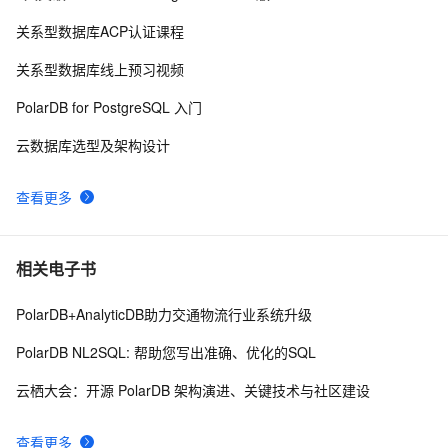
存储成本最高降至原来的5%，PolarDB分布式冷数据归
16
9
关系型数据库ACP认证课程
档的业务实践
PolarDB-X最佳实践系列（三）：如何实现高效的分页
16
10
关系型数据库线上预习视频
查询
PolarDB for PostgreSQL 入门
云数据库选型及架构设计
查看更多
相关电子书
PolarDB+AnalyticDB助力交通物流行业系统升级
PolarDB NL2SQL: 帮助您写出准确、优化的SQL
云栖大会：开源 PolarDB 架构演进、关键技术与社区建设
查看更多