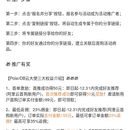
第一步：点击“报名并分享”按钮，报名参与活动成为活动推广者；
第二步：点击“复制链接”按钮，将自动生成专属于你的分享链接；
第三步：将专属链接分享给你的好友；
第四步：你的好友通过你的分享链接，建立关联后首购活动商
品。
🎁 推广有奖
【
PolarDB云大使三大权益介绍
】
🎁🎁🎁
1、
首单激励：首推成功得50元：
即日起-12.31内完成好友推荐
(阿里云首购新用户)，
首次推荐成功
即可获得
50
元
奖励
！邀请新用
户首购订单实付金额≥99元，即可领取；
2、
最低返佣：23%佣金：
即日起-12.31内完成好友推荐(阿里云首
购新用户)，订单实际
支付金额≥55元
，最低可拿订单金额
23%返
佣
！最高可享35%返佣
；