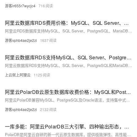
游客lr655r7wycjc4
716
阿里云数据库RDS费用价格：MySQL、SQL Server、PostgreSQL和MariaDB引擎收费标准
阿里云RDS数据库支持MySQL、SQL Server、PostgreSQL、MariaDB，多种引擎优惠上线！MySQL倚天版88元/年，SQL Server 2核4G仅299元/年，PostgreSQL 227元/年起。高可用、可弹性伸缩，安全稳定。详情见官网活动页。
游客vphb4ae2je2zi
1637
阿里云数据库RDS支持MySQL、SQL Server、PostgreSQL和MariaDB引擎
阿里云数据库RDS支持MySQL、SQL Server、PostgreSQL和MariaDB引擎，提供高性价比、稳定安全的云数据库服务，适用于多种行业与业务场景。
上云就上阿狸云
1125
阿里云PolarDB云原生数据库收费价格：MySQL和PostgreSQL详细介绍
阿里云PolarDB兼容MySQL、PostgreSQL及Oracle语法，支持集中式与分布式架构。标准版2核4G年费1116元起，企业版最高性能达4核16G，支持HTAP与多级高可用，广泛应用于金融、政务、互联网等领域，TCO成本降低50%。
游客vphb4ae2je2zi
2132
一库多能：阿里云PolarDB三大引擎、四种输出形态，覆盖企业数据库全场景
PolarDB是阿里云自研的新一代云原生数据库，提供极致弹性、高性能和海量存储。它包含三个版本：PolarDB-M（兼容MySQL）、PolarDB-PG（兼容PostgreSQL及Oracle语法）和PolarDB-X（分布式数据库）。支持公有云、专有云、DBStack及轻量版等多种形态，满足不同场景需求。2021年，PolarDB-PG与PolarDB-X开源，内核与商业版一致，推动国产数据库生态发展，同时兼容主流国产操作系统与芯片，获得权威安全认证。