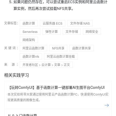
如果问题仍然存在，可以尝试重启ECS实例和阿里云函数计
算实例，然后再次尝试挂载NFS共享。
文章标签：
函数计算
云服务器 ECS
文件存储 NAS
Serverless
弹性计算
文件存储
网络安全
网络架构
关键词：
阿里云函数计算
NFS共享
函数计算共享
函数计算nfs
阿里云函数计算挂载
来 源：
开发者社区
>
云计算
>
文章
> 正文
相关实践学习
【玩转ComfyUI】基于函数计算一键部署AI生图平台ComfyUI
本次实验将带大家通过使用阿里云产品函数计算FC，快速使用ComfyUI实
现更高质量的图像生成。
从 0 入门函数计算