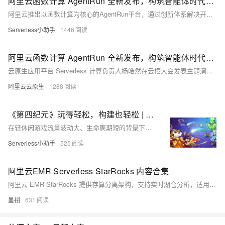
阿里云函数计算 AgentRun 全新发布，构筑智能体时代的基础设施
阿里云推出以函数计算为核心的AgentRun平台，通过创新体系解决开发、部署、运维难题，提供全面支持，已在多个真实业务场景验证，是AI原生时代重要基础设施。
Serverless小助手
1446
阿里云函数计算 AgentRun 全新发布，构筑智能体时代的基础设施
云原生应用平台 Serverless 计算负责人杨皓然在云栖大会发表主题演讲“Serverless Agent 基础设施：助力大规模 Agent 部署与运维”。本议题深入介绍了阿里云以函数计算为核心打造的 Agent 基础设施——AgentRun，阐述其如何通过创新的运行时、模型服务、网关及可观测体系，为企业构筑坚实、高效、安全的 Agent 时代基石。
阿里云云原生
1288
《第四纪元》玩得轻松，构建也轻松 | 阿里云云原生 API 网关、函数计算助力 IGame 快速构建轻休闲游戏
在轻休闲游戏流量波动大、生命周期短的背景下，传统架构难以应对成本与扩展挑战。本文介绍了基于阿里云函数计算 FC 和 Redis 构建的新一代服务器架构，实现弹性伸缩、成本优化与高效运维，助力轻休闲游戏快速迭代与稳定运营，提升开发效率并降低运维复杂度。
Serverless小助手
525
阿里云EMR Serverless StarRocks 内容合集
阿里云 EMR StarRocks 提供存算分离架构，支持实时湖仓分析，适用于多种 OLAP 场景。结合 Paimon 与 Flink，助力企业高效处理海量数据，广泛应用于游戏、教育、生活服务等领域，显著提升数据分析效率与业务响应速度。
墨祤
631