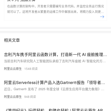
在函数计算的架构中，开发者只需要编写业务代码，并监控业务运行情况
就可以了。这将开发者从繁重的运维工作中解放出来，将精力投入到更有
意义的开发任务上。
相关文章
吉利汽车携手阿里云函数计算，打造新一代 AI 座舱推理引擎
当前吉利汽车研究院人工智能团队承担了吉利汽车座舱 AI 智能化的方案建设，在和阿里云的合作中，基于星睿智算中心 2.0 的 23.5EFLOPS 强大算力，构建 AI 混合云架构，面向百万级用户的实时推理计算引入阿里云函数计算的 Serverless GPU 算力集群，共同为智能座舱的交互和娱乐功能提供大模型推理业务服务，涵盖的场景如针对模糊指令的复杂意图解析、文生图、情感 TTS 等。
阿里云云原生
1548
阿里云Serverless计算产品入选Gartner®报告「领导者」象限！
近日，Gartner® 发布了 2025 年度全球《云原生应用平台魔力象限》报告，阿里云凭借 Serverless 应用引擎 SAE（以下简称 SAE）和函数计算 FC，成为亚太地区唯一入选「领导者象限」的科技公司。
阿里云云原生
948
《第四纪元》玩得轻松，构建也轻松 | 阿里云云原生 API 网关、函数计算助力 IGame 快速构建轻休闲游戏