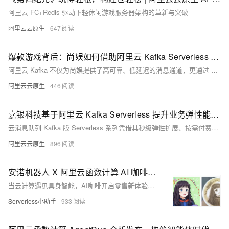
阿里云 FC+Redis 驱动下轻休闲游戏服务器架构的革新与突破
阿里云云原生
647
爆款游戏背后：尚娱如何借助阿里云 Kafka Serverless 轻松驾驭“潮汐流量”？
阿里云 Kafka 不仅为尚娱提供了高可靠、低延迟的消息通道，更通过 Serverless 弹性架构实现了资源利用率和成本效益的双重优化，助力尚娱在快速迭代的游戏市场中实现敏捷运营、稳定交付与可持续增长。
阿里云云原生
446
嘉银科技基于阿里云 Kafka Serverless 提升业务弹性能力，节省成本超过 20%
云消息队列 Kafka 版 Serverless 系列凭借其秒级弹性扩展、按需付费、轻运维的优势，助力嘉银科技业务系统实现灵活扩缩容，在业务效率和成本优化上持续取得突破，保证服务的敏捷性和稳定性，并节省超过 20% 的成本。
阿里云云原生
896
安诺机器人 X 阿里云函数计算 AI 咖啡印花解决方案
当云计算遇见具身智能，AI咖啡开启零售新体验。用户通过手机生成个性化图像，云端AI快速渲染，机器人精准复刻于咖啡奶泡之上，90秒内完成一杯可饮用的艺术品。该方案融合阿里云FunctionAI生图能力与安诺机器人高精度执行系统，实现AIGC创意到实体呈现的闭环，为线下零售提供低成本、高互动、易部署的智能化升级路径，已在商场、机场、展馆等场景落地应用。
Serverless小助手
933