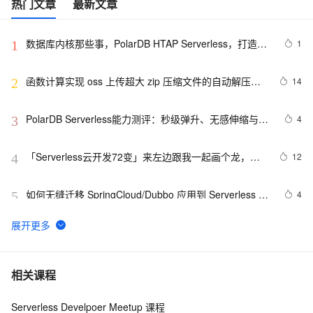
热门文章
最新文章
数据库内核那些事，PolarDB HTAP Serverless，打造经
1
1
济易用的实时分析系统
函数计算实现 oss 上传超大 zip 压缩文件的自动解压处
14
2
理
PolarDB Serverless能力测评：秒级弹升、无感伸缩与强
4
3
一致性，助您实现高效云数据库管理！
「Serverless云开发72变」来左边跟我一起画个龙，右
12
4
边跟我用AntV画个图
如何无缝迁移 SpringCloud/Dubbo 应用到 Serverless 架
4
5
构
基于 Serverless 架构的 CI/CD 框架：Serverless-cd
2
6
【体验有奖】用 AI 画春天，函数计算搭建 Stable 
5
7
相关课程
Diffusion WebUI
Serverless Develpoer Meetup 课程
基于 Serverless 架构的头像漫画风处理小程序
5
8